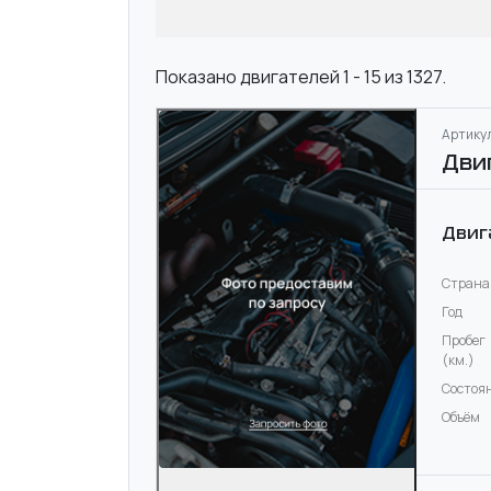
Показано двигателей 1 - 15 из 1327.
Артикул
Дви
Двиг
Страна
Год
Пробег
(км.)
Состоя
Объём