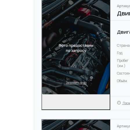
Артикул
Дви
Двиг
Страна
Год
Пробег
(км.)
Состоя
Объём
Посм
Артикул