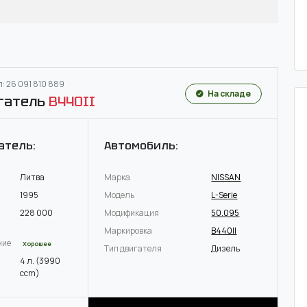
: 26 091 810 889
На складе
гатель
B440II
атель:
Автомобиль:
Литва
Марка
NISSAN
1995
Модель
L-Serie
228 000
Модификация
50.095
Маркировка
B440II
ние
Хорошее
Тип двигателя
Дизель
4 л. (3990
ccm)