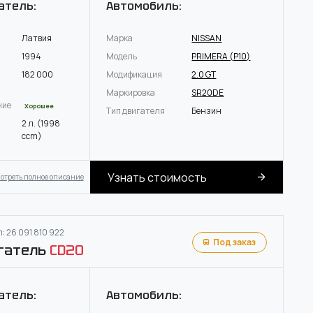
атель:
Автомобиль:
Латвия
Марка
NISSAN
1994
Модель
PRIMERA (P10)
182 000
Модификация
2.0 GT
Маркировка
SR20DE
ние
Хорошее
Тип двигателя
Бензин
2 л. (1998
ccm)
Узнать стоимость
отреть полное описание
: 26 091 810 922
Под заказ
гатель
CD20
атель:
Автомобиль: