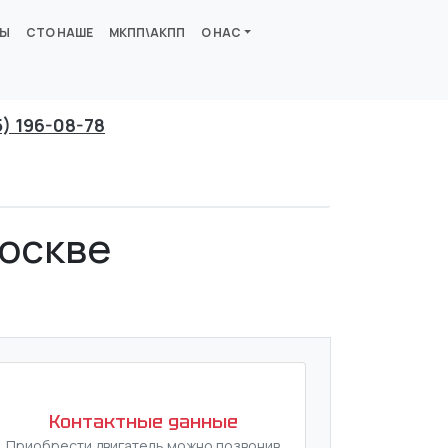
ВЫ
СТО НАШЕ
МКПП\АКПП
О НАС
5) 196-08-78
Москве
Контактные данные
Приобрести двигатель можно позвонив