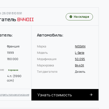
: 26 091 810 891
На складе
гатель
B440II
атель:
Автомобиль:
Франция
Марка
NISSAN
1999
Модель
L-Serie
180 000
Модификация
50.095
Маркировка
B440II
ние
Хорошее
Тип двигателя
Дизель
4 л. (3990
ccm)
Узнать стоимость
отреть полное описание