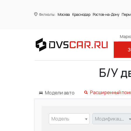
Филиалы:
Москва
Краснодар
Ростов-на-Дону
Перм
Марки
З
Главная
NISSAN
Б/У д
Расширенный пои
Модели авто
Модель
Модификация