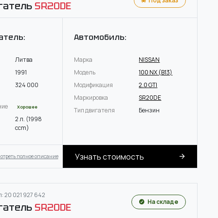
Под заказ
гатель
SR20DE
атель:
Автомобиль:
Литва
Марка
NISSAN
1991
Модель
100 NX (B13)
324 000
Модификация
2.0 GTI
Маркировка
SR20DE
ние
Хорошее
Тип двигателя
Бензин
2 л. (1998
ccm)
Узнать стоимость
отреть полное описание
: 20 021 927 642
На складе
гатель
SR20DE