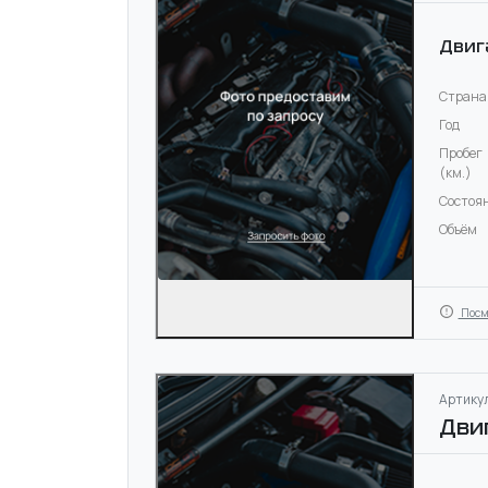
Двиг
Страна
Год
Пробег
(км.)
Состоя
Объём
Посм
Артикул
Дви