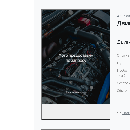
Артикул
Дви
Двиг
Страна
Год
Пробег
(км.)
Состоя
Объём
Посм