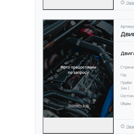
Посм
Артикул
Дви
Двиг
Страна
Год
Пробег
(км.)
Состоя
Объём
Посм