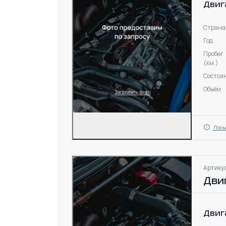
Двиг
Страна
Год
Пробег
(км.)
Состоя
Объём
Посм
Артикул
Дви
Двиг