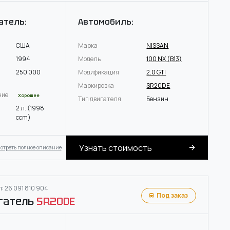
атель:
Автомобиль:
США
Марка
NISSAN
1994
Модель
100 NX (B13)
250 000
Модификация
2.0 GTI
Маркировка
SR20DE
ние
Хорошее
Тип двигателя
Бензин
2 л. (1998
ccm)
Узнать стоимость
отреть полное описание
: 26 091 810 904
Под заказ
гатель
SR20DE