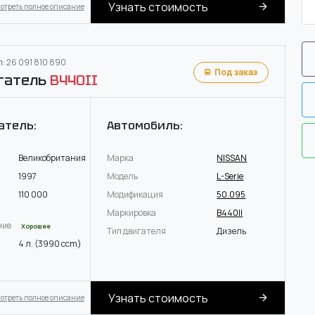
Узнать стоимость
отреть полное описание
: 26 091 810 890
Под заказ
гатель
B440II
атель:
Автомобиль:
Великобритания
Марка
NISSAN
1997
Модель
L-Serie
110 000
Модификация
50.095
Маркировка
B440II
ние
Хорошее
Тип двигателя
Дизель
4 л. (3990 ccm)
Узнать стоимость
отреть полное описание