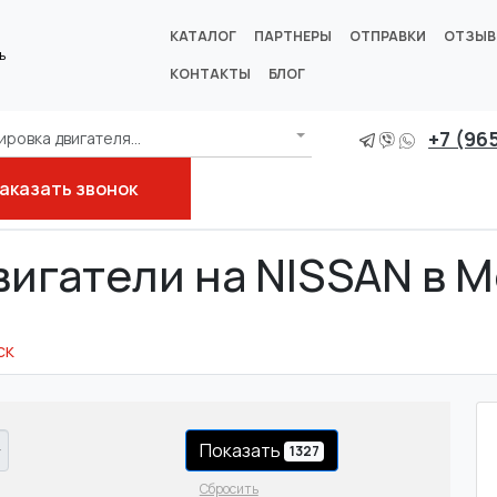
КАТАЛОГ
ПАРТНЕРЫ
ОТПРАВКИ
ОТЗЫ
ь
КОНТАКТЫ
БЛОГ
+7 (96
ровка двигателя...
аказать звонок
вигатели на NISSAN в 
ск
Показать
1327
Сбросить