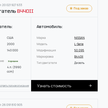
: 20 021 927 633
Под заказ
гатель
B440II
атель:
Автомобиль:
США
Марка
NISSAN
2000
Модель
L-Serie
140 000
Модификация
50.095
Маркировка
B440II
ние
Хорошее
Тип двигателя
Дизель
4 л. (3990
ccm)
Узнать стоимость
отреть полное описание
: 26 091 810 905