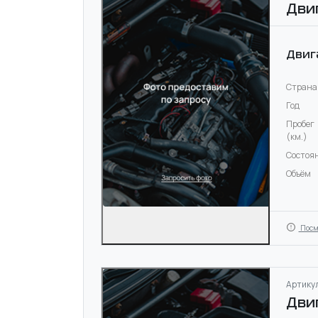
Дви
Двиг
Страна
Год
Пробег
(км.)
Состоя
Объём
Посм
Артикул
Дви