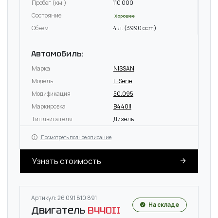
Пробег (км.)
110 000
Состояние
Хорошее
Объём
4 л. (3990 ccm)
Автомобиль:
Марка
NISSAN
Модель
L-Serie
Модификация
50.095
Маркировка
B440II
Тип двигателя
Дизель
Посмотреть полное описание
Узнать стоимость
Артикул: 26 091 810 891
На складе
Двигатель
B440II