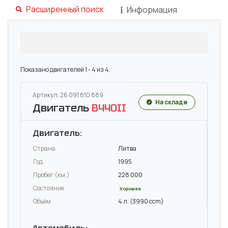
Расширенный поиск
Информация
Показано двигателей 1 - 4 из 4.
Артикул: 26 091 810 889
На складе
Двигатель
B440II
Двигатель:
Страна
Литва
Год
1995
Пробег (км.)
228 000
Состояние
Хорошее
Объём
4 л. (3990 ccm)