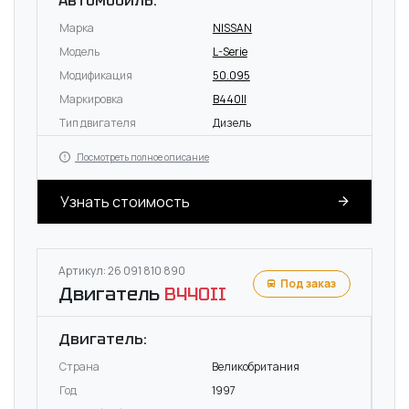
Автомобиль:
Марка
NISSAN
Модель
L-Serie
Модификация
50.095
Маркировка
B440II
Тип двигателя
Дизель
Посмотреть полное описание
Узнать стоимость
Артикул: 26 091 810 890
Под заказ
Двигатель
B440II
Двигатель:
Страна
Великобритания
Год
1997