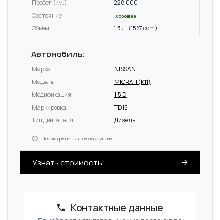
Пробег (км.)
228 000
Состояние
Хорошее
Объём
1.5 л. (1527 ccm)
Автомобиль:
Марка
NISSAN
Модель
MICRA II (K11)
Модификация
1.5 D
Маркировка
TD15
Тип двигателя
Дизель
Посмотреть полное описание
Узнать стоимость
Контактные данные