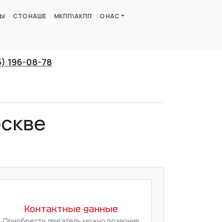
ВЫ
СТО НАШЕ
МКПП\АКПП
О НАС
5) 196-08-78
оскве
Контактные данные
Приобрести двигатель можно позвонив