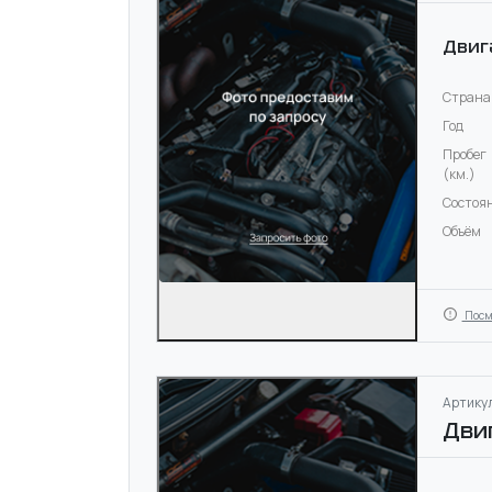
Двиг
Страна
Год
Пробег
(км.)
Состоя
Объём
Посм
Артикул
Дви