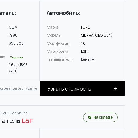
атель:
Автомобиль:
США
Марка
FORD
1990
Модель
SIERRA (GBG, GB4)
350 000
Модификация
1.6
Маркировка
LSF
ние
Хорошее
Тип двигателя
Бензин
1.6 л. (1597
ccm)
Узнать стоимость
отреть полное описание
: 20 102 566 176
На складе
гатель
LSF