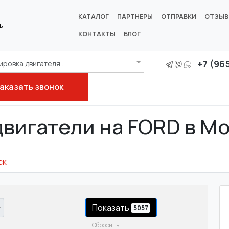
КАТАЛОГ
ПАРТНЕРЫ
ОТПРАВКИ
ОТЗЫ
ь
КОНТАКТЫ
БЛОГ
+7 (96
ровка двигателя...
аказать звонок
двигатели на FORD в М
ск
Показать
5057
Сбросить