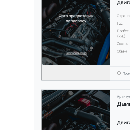
Двиг
Страна
Год
Пробег
(км.)
Состоя
Объём
Посм
Артикул
Дви
Двиг