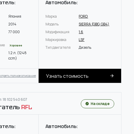
атель:
Автомобиль:
Япония
Марка
FORD
2014
Модель
SIERRA (GBG, GB4)
77 000
Модификация
1.6
Маркировка
LSF
ние
Хорошее
Тип двигателя
Дизель
1.2 л. (1248
ccm)
Узнать стоимость
отреть полное описание
: 18 102 540 607
На складе
гатель
RFL
атель:
Автомобиль: