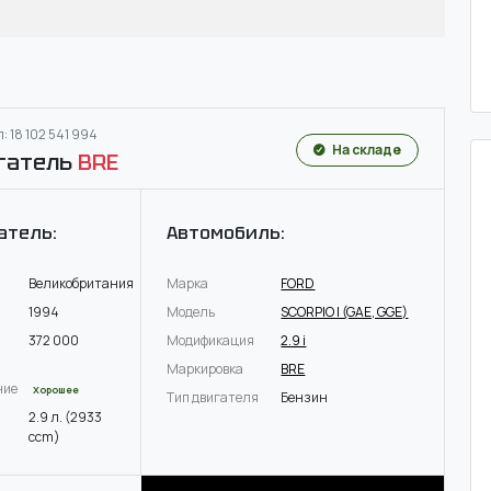
: 18 102 541 994
На складе
гатель
BRE
атель:
Автомобиль:
Великобритания
Марка
FORD
1994
Модель
SCORPIO I (GAE, GGE)
372 000
Модификация
2.9 i
Маркировка
BRE
ние
Хорошее
Тип двигателя
Бензин
2.9 л. (2933
ccm)