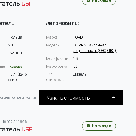
На складе
гатель
LSF
атель:
Автомобиль:
Польша
Марка
FORD
2014
Модель
SIERRA Наклонная
задняя часть (GBC, GBG)
132 000
Модификация
1.6
ние
Маркировка
LSF
Хорошее
1.2 л. (1248
Тип
Дизель
ccm)
двигателя
Узнать стоимость
отреть полное описание
: 18 102 541 998
На складе
гатель
LSF