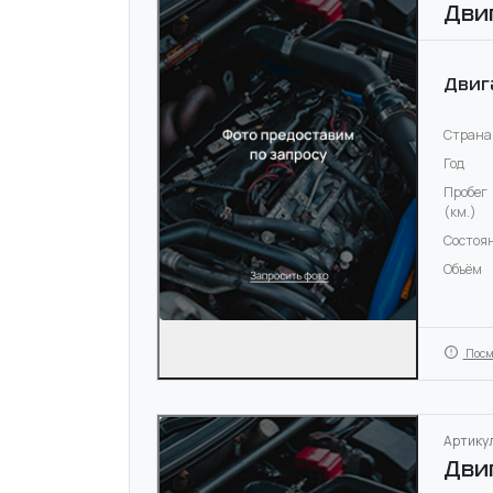
Дви
Двиг
Страна
Год
Пробег
(км.)
Состоя
Объём
Посм
Артикул
Дви