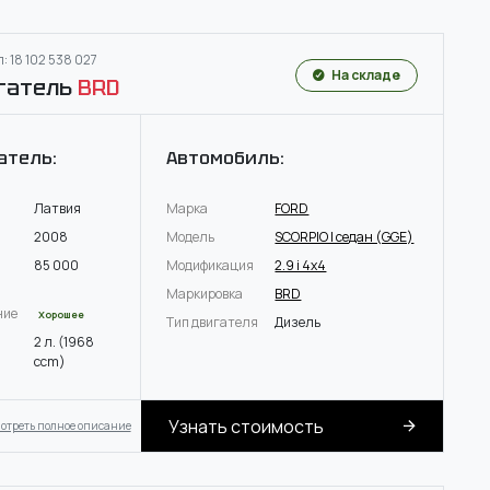
: 18 102 538 027
На складе
гатель
BRD
атель:
Автомобиль:
Латвия
Марка
FORD
2008
Модель
SCORPIO I седан (GGE)
85 000
Модификация
2.9 i 4x4
Маркировка
BRD
ние
Хорошее
Тип двигателя
Дизель
2 л. (1968
ccm)
Узнать стоимость
отреть полное описание