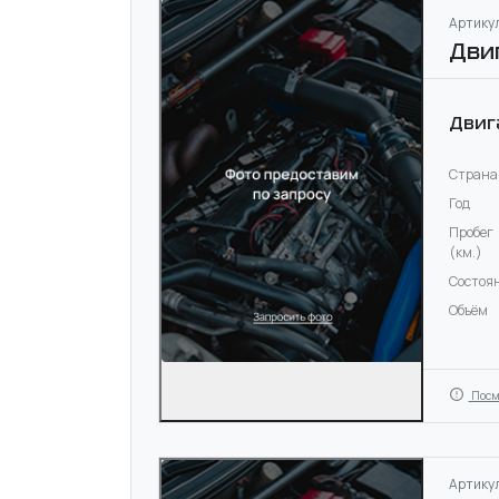
Артикул
Дви
Двиг
Страна
Год
Пробег
(км.)
Состоя
Объём
Посм
Артикул