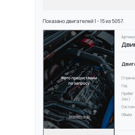
Показано двигателей 1 - 15 из 5057.
Артикул
Дви
Двиг
Страна
Год
Пробег
(км.)
Состоя
Объём