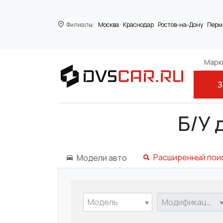
Филиалы:
Москва
Краснодар
Ростов-на-Дону
Перм
Марки
З
Главная
FORD
Б/У 
Расширенный пои
Модели авто
Модель
Модификация