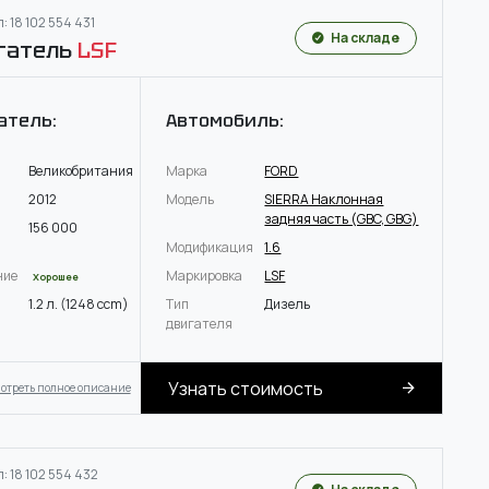
: 18 102 554 431
На складе
гатель
LSF
атель:
Автомобиль:
Великобритания
Марка
FORD
2012
Модель
SIERRA Наклонная
задняя часть (GBC, GBG)
156 000
Модификация
1.6
ние
Маркировка
LSF
Хорошее
1.2 л. (1248 ccm)
Тип
Дизель
двигателя
Узнать стоимость
отреть полное описание
: 18 102 554 432