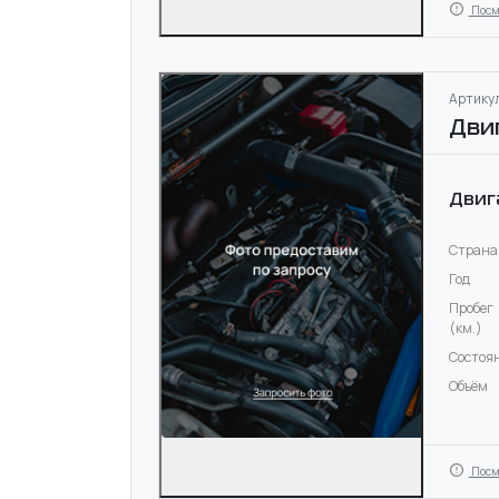
Посм
Артикул
Дви
Двиг
Страна
Год
Пробег
(км.)
Состоя
Объём
Посм