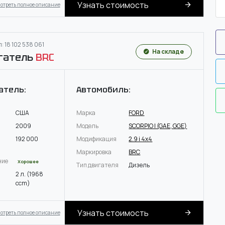
Узнать стоимость
отреть полное описание
: 18 102 538 061
На складе
гатель
BRC
атель:
Автомобиль:
США
Марка
FORD
2009
Модель
SCORPIO I (GAE, GGE)
192 000
Модификация
2.9 i 4x4
Маркировка
BRC
ние
Хорошее
Тип двигателя
Дизель
2 л. (1968
ccm)
Узнать стоимость
отреть полное описание