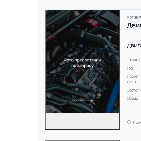
Артикул
Дви
Двиг
Страна
Год
Пробег
(км.)
Состоя
Объём
Посм