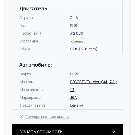
Двигатель:
Страна
США
Год
1991
Пробег (км.)
312 000
Состояние
Хорошее
Объём
1.3 л. (1299 ccm)
Автомобиль:
Марка
FORD
Модель
ESCORT V Turnier (GAL, AVL)
Модификация
1.3
Маркировка
J6A
Тип двигателя
Бензин
Посмотреть полное описание
Узнать стоимость