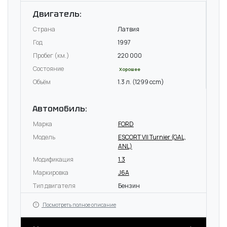
Двигатель:
Страна
Латвия
Год
1997
Пробег (км.)
220 000
Состояние
Хорошее
Объём
1.3 л. (1299 ccm)
Автомобиль:
Марка
FORD
Модель
ESCORT VII Turnier (GAL,
ANL)
Модификация
1.3
Маркировка
J6A
Тип двигателя
Бензин
Посмотреть полное описание