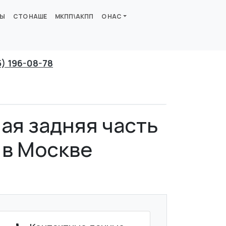
ВЫ
СТО НАШЕ
МКПП\АКПП
О НАС
5) 196-08-78
ая задняя часть
) в Москве