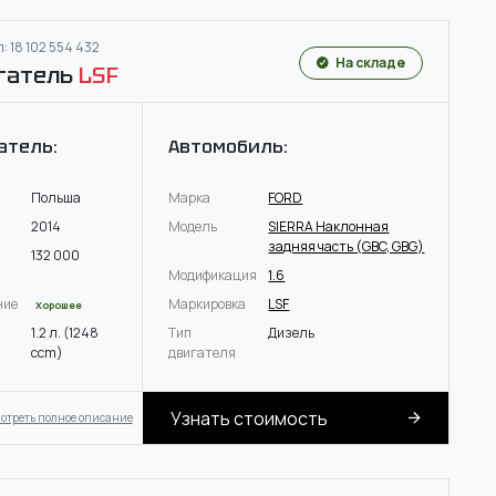
: 18 102 554 432
На складе
гатель
LSF
атель:
Автомобиль:
Польша
Марка
FORD
2014
Модель
SIERRA Наклонная
задняя часть (GBC, GBG)
132 000
Модификация
1.6
ние
Маркировка
LSF
Хорошее
1.2 л. (1248
Тип
Дизель
ccm)
двигателя
Узнать стоимость
отреть полное описание