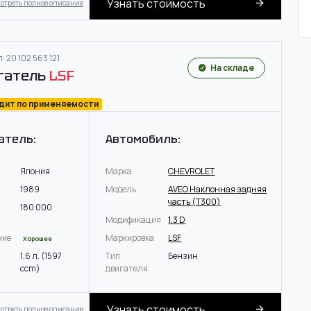
Узнать стоимость
отреть полное описание
: 20 102 563 121
На складе
гатель
LSF
одит по применяемости
атель:
Автомобиль:
Япония
Марка
CHEVROLET
1989
Модель
AVEO Наклонная задняя
часть (T300)
180 000
Модификация
1.3 D
ние
Маркировка
LSF
Хорошее
1.6 л. (1597
Тип
Бензин
ccm)
двигателя
Узнать стоимость
отреть полное описание