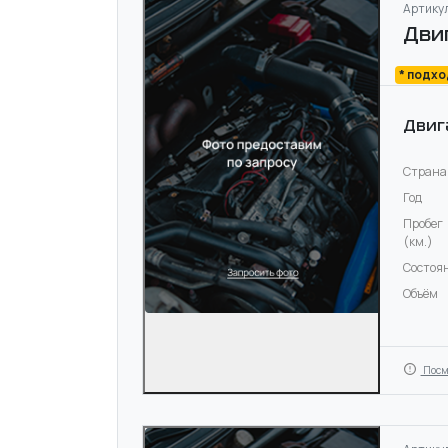
Артикул
Дви
* подх
Двиг
Страна
Год
Пробег
(км.)
Состоя
Объём
Посм