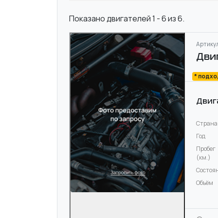
Показано двигателей 1 - 6 из 6.
Артикул
Дви
* подх
Двиг
Страна
Год
Пробег
(км.)
Состоя
Объём