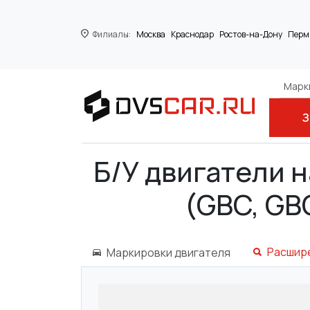
Филиалы:
Москва
Краснодар
Ростов-на-Дону
Перм
Марки
З
Главная
FORD
SIERRA Наклонная зад
Б/У двигатели 
(GBC, GBG
Расшир
Маркировки двигателя