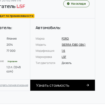
: 20 102 566 176
На складе
гатель
LSF
одит по применяемости
атель:
Автомобиль:
Япония
Марка
FORD
2014
Модель
SIERRA (GBG, GB4)
77 000
Модификация
1.6
Маркировка
LSF
ние
Хорошее
Тип двигателя
Дизель
1.2 л. (1248
ccm)
Узнать стоимость
отреть полное описание