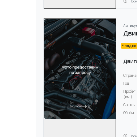
Посм
Артикул
Дви
* подх
Двиг
Страна
Год
Пробег
(км.)
Состоя
Объём
Посм