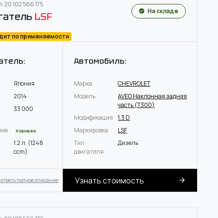
: 20 102 566 175
На складе
гатель
LSF
одит по применяемости
атель:
Автомобиль:
Япония
Марка
CHEVROLET
2014
Модель
AVEO Наклонная задняя
часть (T300)
33 000
Модификация
1.3 D
ние
Маркировка
LSF
Хорошее
1.2 л. (1248
Тип
Дизель
ccm)
двигателя
Узнать стоимость
отреть полное описание