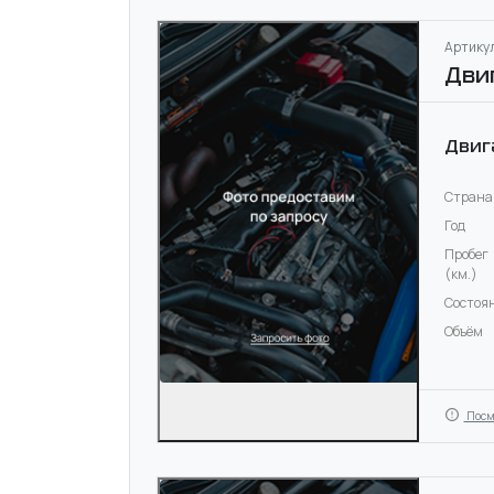
Артикул
Дви
Двиг
Страна
Год
Пробег
(км.)
Состоя
Объём
Посм