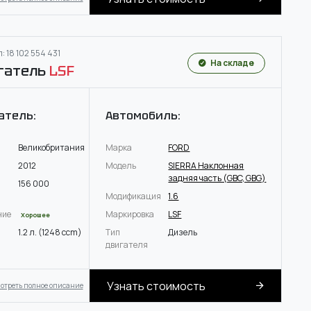
: 18 102 554 431
На складе
гатель
LSF
атель:
Автомобиль:
Великобритания
Марка
FORD
2012
Модель
SIERRA Наклонная
задняя часть (GBC, GBG)
156 000
Модификация
1.6
ние
Маркировка
LSF
Хорошее
1.2 л. (1248 ccm)
Тип
Дизель
двигателя
Узнать стоимость
отреть полное описание