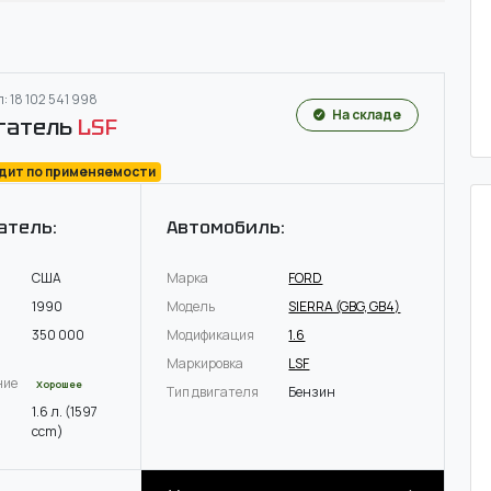
: 18 102 541 998
На складе
гатель
LSF
одит по применяемости
атель:
Автомобиль:
США
Марка
FORD
1990
Модель
SIERRA (GBG, GB4)
350 000
Модификация
1.6
Маркировка
LSF
ние
Хорошее
Тип двигателя
Бензин
1.6 л. (1597
ccm)