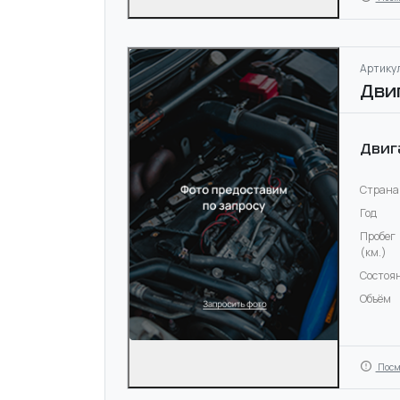
Артикул
Дви
Двиг
Страна
Год
Пробег
(км.)
Состоя
Объём
Посм