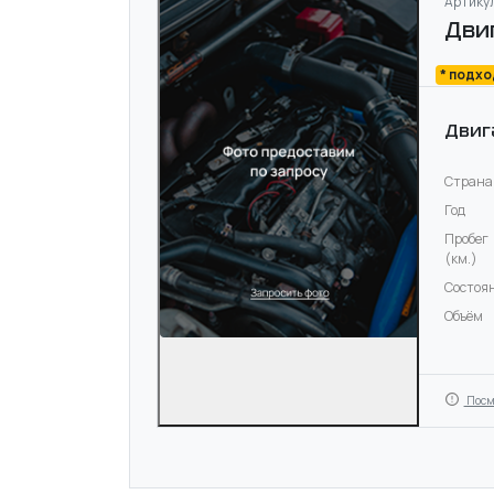
Артикул
Дви
* подх
Двиг
Страна
Год
Пробег
(км.)
Состоя
Объём
Посм