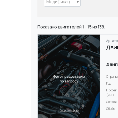
Модификация
Показано двигателей 1 - 15 из 138.
Артикул
Дви
Двиг
Страна
Год
Пробег
(км.)
Состоя
Объём