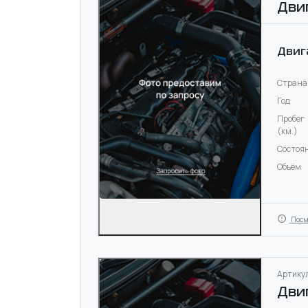
Дви
Двиг
Страна
Год
Пробег
(км.)
Состоя
Объём
Посм
Артикул
Дви