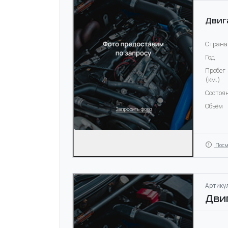
Двиг
Страна
Год
Пробег
(км.)
Состоя
Объём
Посм
Артикул
Дви