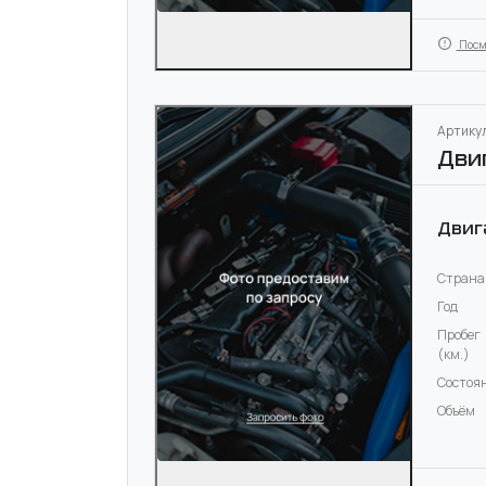
Посм
Артикул
Дви
Двиг
Страна
Год
Пробег
(км.)
Состоя
Объём