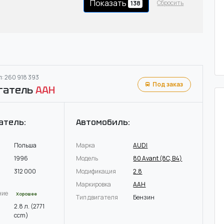
Показать
Сбросить
138
: 260 918 393
Под заказ
гатель
AAH
атель:
Автомобиль:
Польша
Марка
AUDI
1996
Модель
80 Avant (8C, B4)
312 000
Модификация
2.8
Маркировка
AAH
ние
Хорошее
Тип двигателя
Бензин
2.8 л. (2771
ccm)