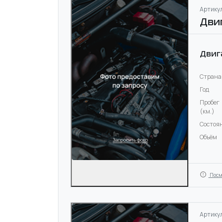
Артикул
Дви
Двиг
Страна
Год
Пробег
(км.)
Состоя
Объём
Посм
Артикул