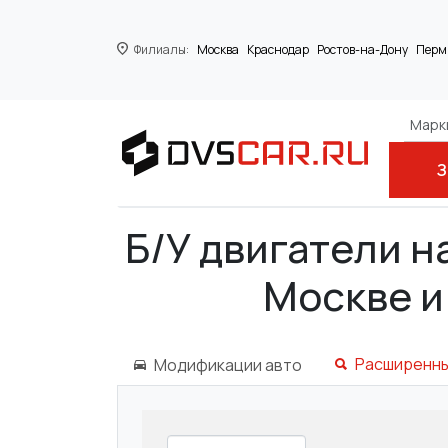
Филиалы:
Москва
Краснодар
Ростов-на-Дону
Перм
Марки
З
Главная
AUDI
A8 (4D2, 4D8)
Б/У двигатели на
Москве и
Расширенны
Модификации авто