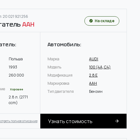
: 20 021 921 256
На складе
гатель
AAH
атель:
Автомобиль:
Польша
Марка
AUDI
1993
Модель
100 (4A, C4)
260 000
Модификация
2.8 E
Маркировка
AAH
ние
Хорошее
Тип двигателя
Бензин
2.8 л. (2771
ccm)
Узнать стоимость
отреть полное описание