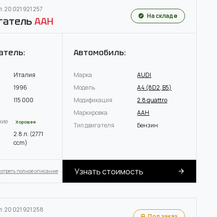
: 20 021 921 257
На складе
гатель
AAH
атель:
Автомобиль:
Италия
Марка
AUDI
1996
Модель
A4 (8D2, B5)
115 000
Модификация
2.8 quattro
Маркировка
AAH
ние
Хорошее
Тип двигателя
Бензин
2.8 л. (2771
ccm)
Узнать стоимость
отреть полное описание
: 20 021 921 258
Под заказ