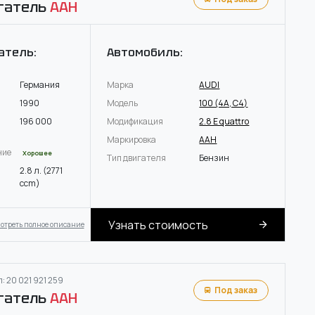
гатель
AAH
атель:
Автомобиль:
Германия
Марка
AUDI
1990
Модель
100 (4A, C4)
196 000
Модификация
2.8 E quattro
Маркировка
AAH
ние
Хорошее
Тип двигателя
Бензин
2.8 л. (2771
ccm)
Узнать стоимость
отреть полное описание
: 20 021 921 259
Под заказ
гатель
AAH