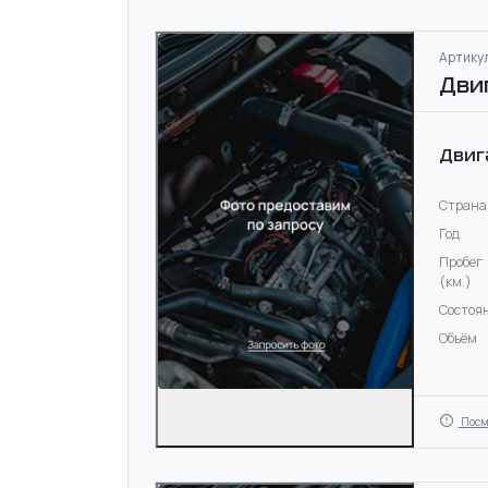
Артикул
Дви
Двиг
Страна
Год
Пробег
(км.)
Состоя
Объём
Посм