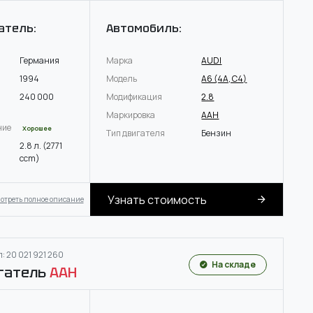
атель:
Автомобиль:
Германия
Марка
AUDI
1994
Модель
A6 (4A, C4)
240 000
Модификация
2.8
Маркировка
AAH
ние
Хорошее
Тип двигателя
Бензин
2.8 л. (2771
ccm)
Узнать стоимость
отреть полное описание
: 20 021 921 260
На складе
гатель
AAH