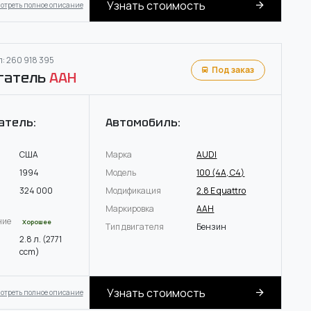
Узнать стоимость
отреть полное описание
: 260 918 395
Под заказ
гатель
AAH
атель:
Автомобиль:
США
Марка
AUDI
1994
Модель
100 (4A, C4)
324 000
Модификация
2.8 E quattro
Маркировка
AAH
ние
Хорошее
Тип двигателя
Бензин
2.8 л. (2771
ccm)
Узнать стоимость
отреть полное описание