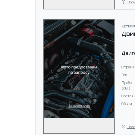
Посм
Артикул
Дви
Двиг
Страна
Год
Пробег
(км.)
Состоя
Объём
Посм