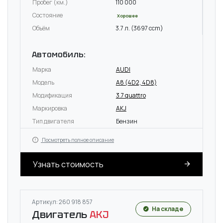
Пробег (км.)
110 000
Состояние
Хорошее
Объём
3.7 л. (3697 ccm)
Автомобиль:
Марка
AUDI
Модель
A8 (4D2, 4D8)
Модификация
3.7 quattro
Маркировка
AKJ
Тип двигателя
Бензин
Посмотреть полное описание
Узнать стоимость
Артикул: 260 918 857
На складе
Двигатель
AKJ