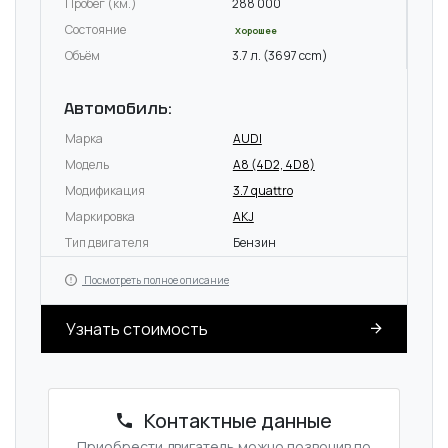
Пробег (км.)
288 000
Состояние
Хорошее
Объём
3.7 л. (3697 ccm)
Автомобиль:
Марка
AUDI
Модель
A8 (4D2, 4D8)
Модификация
3.7 quattro
Маркировка
AKJ
Тип двигателя
Бензин
Посмотреть полное описание
Узнать стоимость
Контактные данные
Приобрести двигатель можно позвонив по