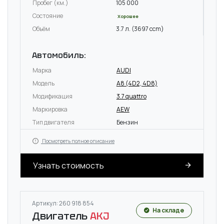
Пробег (км.)
105 000
Состояние
Хорошее
Объём
3.7 л. (3697 ccm)
Автомобиль:
Марка
AUDI
Модель
A8 (4D2, 4D8)
Модификация
3.7 quattro
Маркировка
AEW
Тип двигателя
Бензин
Посмотреть полное описание
Узнать стоимость
Артикул: 260 918 854
На складе
Двигатель
AKJ