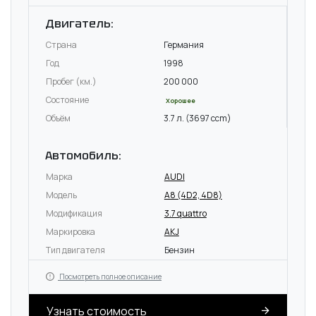
Двигатель:
Страна
Германия
Год
1998
Пробег (км.)
200 000
Состояние
Хорошее
Объём
3.7 л. (3697 ccm)
Автомобиль:
Марка
AUDI
Модель
A8 (4D2, 4D8)
Модификация
3.7 quattro
Маркировка
AKJ
Тип двигателя
Бензин
Посмотреть полное описание
Узнать стоимость