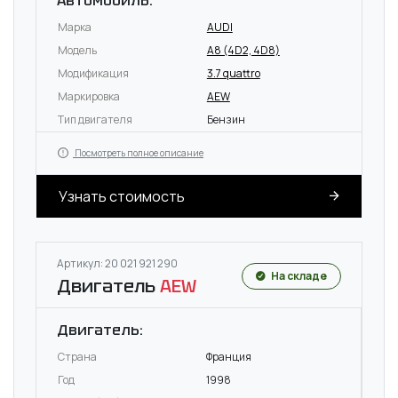
Автомобиль:
Марка
AUDI
Модель
A8 (4D2, 4D8)
Модификация
3.7 quattro
Маркировка
AEW
Тип двигателя
Бензин
Посмотреть полное описание
Узнать стоимость
Артикул: 20 021 921 290
На складе
Двигатель
AEW
Двигатель:
Страна
Франция
Год
1998