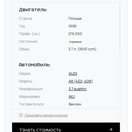
Двигатель:
Страна
Польша
Год
1998
Пробег (км.)
276 000
Состояние
Хорошее
Объём
3.7 л. (3697 ccm)
Автомобиль:
Марка
AUDI
Модель
A8 (4D2, 4D8)
Модификация
3.7 quattro
Маркировка
AKJ
Тип двигателя
Бензин
Посмотреть полное описание
Узнать стоимость