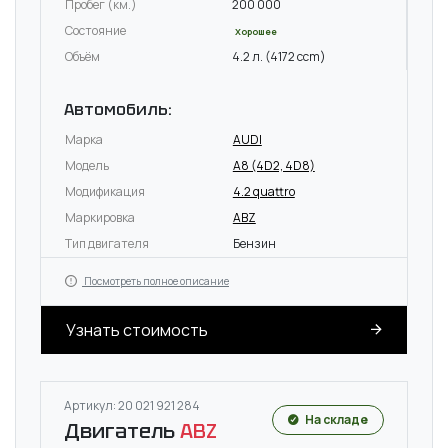
Пробег (км.)
200 000
Состояние
Хорошее
Объём
4.2 л. (4172 ccm)
Автомобиль:
Марка
AUDI
Модель
A8 (4D2, 4D8)
Модификация
4.2 quattro
Маркировка
ABZ
Тип двигателя
Бензин
Посмотреть полное описание
Узнать стоимость
Артикул: 20 021 921 284
На складе
Двигатель
ABZ