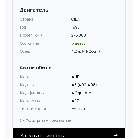
Двигатель:
Страна
США
Год
1995
Пробег (км.)
276 000
Состояние
Хорошее
Объём
4.2 л. (4172 ccm)
Автомобиль:
Марка
AUDI
Модель
A8 (4D2, 4D8)
Модификация
4.2 quattro
Маркировка
ABZ
Тип двигателя
Бензин
Посмотреть полное описание
Узнать стоимость