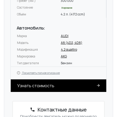
Пробег (км.)
300 000
Состояние
Хорошее
Объём
4.2 л. (4172 ccm)
Автомобиль:
Марка
AUDI
Модель
A8 (4D2, 4D8)
Модификация
4.2 quattro
Маркировка
AKG
Тип двигателя
Бензин
Посмотреть полное описание
Узнать стоимость
Контактные данные
Приобрести двигатель можно позвонив по