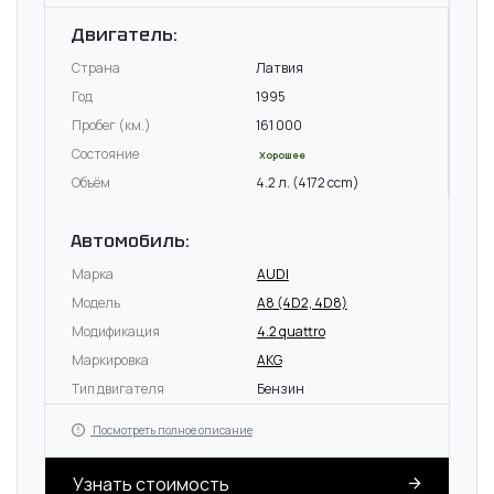
Двигатель:
Страна
Латвия
Год
1995
Пробег (км.)
161 000
Состояние
Хорошее
Объём
4.2 л. (4172 ccm)
Автомобиль:
Марка
AUDI
Модель
A8 (4D2, 4D8)
Модификация
4.2 quattro
Маркировка
AKG
Тип двигателя
Бензин
Посмотреть полное описание
Узнать стоимость