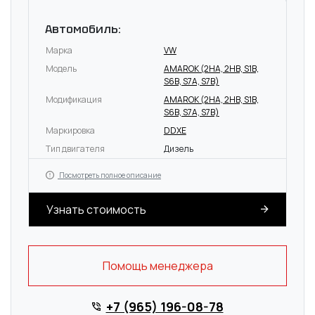
Автомобиль:
Марка
VW
Модель
AMAROK (2HA, 2HB, S1B,
S6B, S7A, S7B)
Модификация
AMAROK (2HA, 2HB, S1B,
S6B, S7A, S7B)
Маркировка
DDXE
Тип двигателя
Дизель
Посмотреть полное описание
Узнать стоимость
Помощь менеджера
+7 (965) 196-08-78