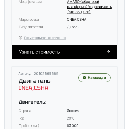
Модификация
AMAROK c бортовой
платформой/ходовая часть
(S1B, S6B, S7B)
Маркировка
CNEA,CSHA
Тип двигателя
Дизель
Посмотреть полное описание
Узнать стоимость
Артикул: 20 102 565 588
На складе
Двигатель
CNEA,CSHA
Двигатель:
Страна
Япония
Год
2016
Пробег (км.)
63 000