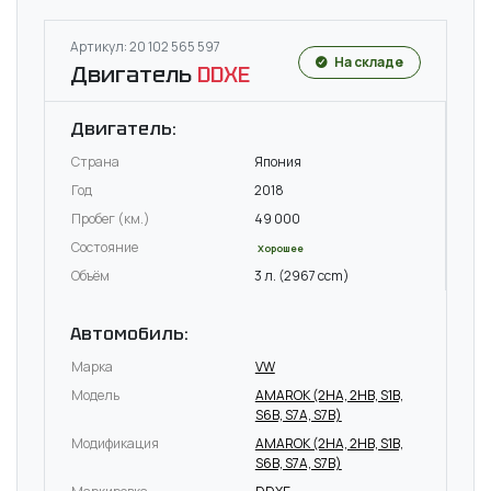
Артикул: 20 102 565 597
На складе
Двигатель
DDXE
Двигатель:
Страна
Япония
Год
2018
Пробег (км.)
49 000
Состояние
Хорошее
Объём
3 л. (2967 ccm)
Автомобиль:
Марка
VW
Модель
AMAROK (2HA, 2HB, S1B,
S6B, S7A, S7B)
Модификация
AMAROK (2HA, 2HB, S1B,
S6B, S7A, S7B)