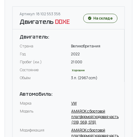
Артикул: 18 102 553 358
На складе
Двигатель
DDXE
Двигатель:
Страна
Великобритания
Год
2022
Пробег (км.)
21 000
Состояние
Хорошее
Объём
3 л. (2967 ccm)
Автомобиль:
Марка
VW
Модель
AMAROK c бортовой
платформой/ходовая часть
(S1B, S6B, S7B)
Модификация
AMAROK c бортовой
платформой/ходовая часть