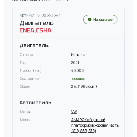
Артикул: 18 102 553 347
На складе
Двигатель
CNEA,CSHA
Двигатель:
Страна
Италия
Год
2021
Пробег (км.)
40 000
Состояние
Хорошее
Объём
2 л. (1968 ccm)
Автомобиль:
Марка
VW
Модель
AMAROK c бортовой
платформой/ходовая часть
(S1B, S6B, S7B)