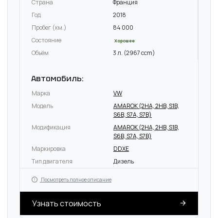
Страна
Франция
Год
2018
Пробег (км.)
84 000
Состояние
Хорошее
Объём
3 л. (2967 ccm)
Автомобиль:
Марка
VW
Модель
AMAROK (2HA, 2HB, S1B,
S6B, S7A, S7B)
Модификация
AMAROK (2HA, 2HB, S1B,
S6B, S7A, S7B)
Маркировка
DDXE
Тип двигателя
Дизель
Посмотреть полное описание
Узнать стоимость