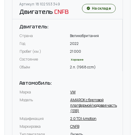
Артикул: 18 102 553 349
На складе
Двигатель
CNFB
Двигатель:
Страна
Великобритания
Год
2022
Пробег (км.)
21 000
Состояние
Хорошее
Объём
2 л. (1968 ccm)
Автомобиль:
Марка
VW
Модель
AMAROK c бортовой
платформой/ходовая часть
(S1B)
Модификация
2.0 TDI 4motion
Маркировка
CNFB
Тип двигателя
Дизель