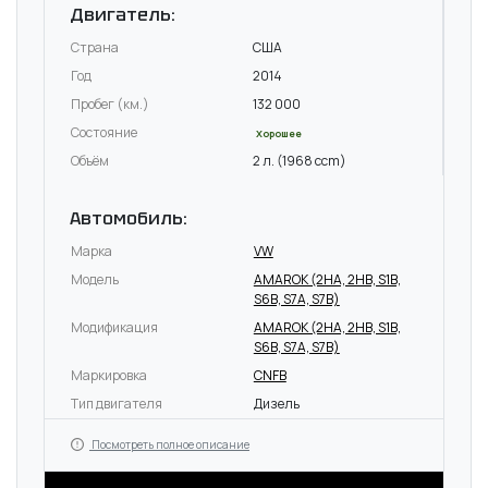
Двигатель:
Страна
США
Год
2014
Пробег (км.)
132 000
Состояние
Хорошее
Объём
2 л. (1968 ccm)
Автомобиль:
Марка
VW
Модель
AMAROK (2HA, 2HB, S1B,
S6B, S7A, S7B)
Модификация
AMAROK (2HA, 2HB, S1B,
S6B, S7A, S7B)
Маркировка
CNFB
Тип двигателя
Дизель
Посмотреть полное описание