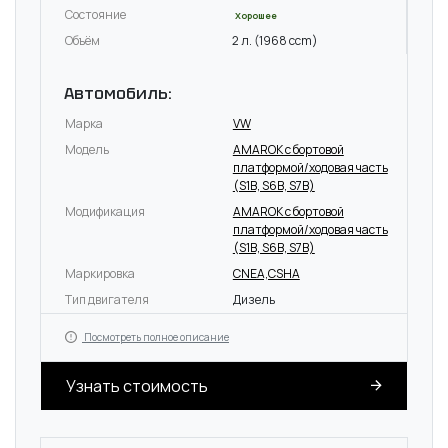
Состояние
Хорошее
Объём
2 л. (1968 ccm)
Автомобиль:
Марка
VW
Модель
AMAROK c бортовой
платформой/ходовая часть
(S1B, S6B, S7B)
Модификация
AMAROK c бортовой
платформой/ходовая часть
(S1B, S6B, S7B)
Маркировка
CNEA,CSHA
Тип двигателя
Дизель
Посмотреть полное описание
Узнать стоимость