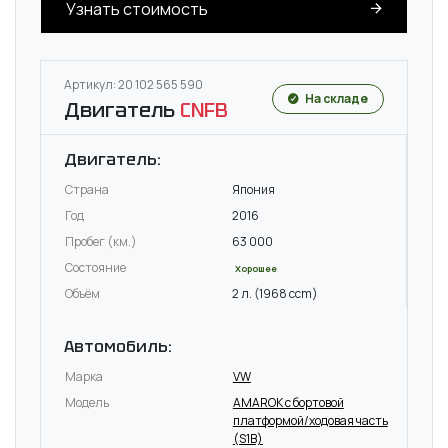
Узнать стоимость
Артикул: 20 102 565 590
На складе
Двигатель
CNFB
Двигатель:
Страна
Япония
Год
2016
Пробег (км.)
63 000
Состояние
Хорошее
Объём
2 л. (1968 ccm)
Автомобиль:
Марка
VW
Модель
AMAROK c бортовой
платформой/ходовая часть
(S1B)