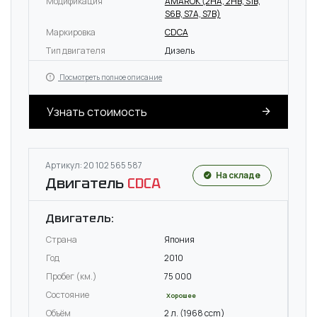
Модификация
AMAROK (2HA, 2HB, S1B,
S6B, S7A, S7B)
Маркировка
CDCA
Тип двигателя
Дизель
Посмотреть полное описание
Узнать стоимость
Артикул: 20 102 565 587
На складе
Двигатель
CDCA
Двигатель:
Страна
Япония
Год
2010
Пробег (км.)
75 000
Состояние
Хорошее
Объём
2 л. (1968 ccm)