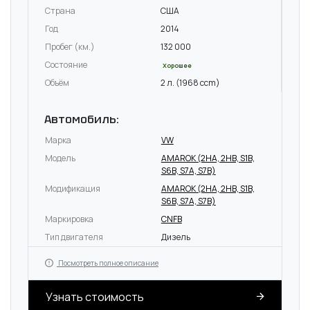
Страна
США
Год
2014
Пробег (км.)
132 000
Состояние
Хорошее
Объём
2 л. (1968 ccm)
Автомобиль:
Марка
VW
Модель
AMAROK (2HA, 2HB, S1B,
S6B, S7A, S7B)
Модификация
AMAROK (2HA, 2HB, S1B,
S6B, S7A, S7B)
Маркировка
CNFB
Тип двигателя
Дизель
Посмотреть полное описание
Узнать стоимость