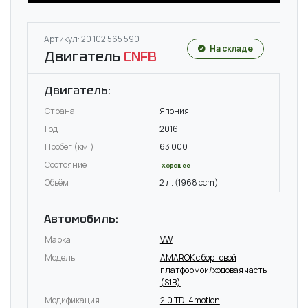
Артикул: 20 102 565 590
На складе
Двигатель
CNFB
Двигатель:
Страна
Япония
Год
2016
Пробег (км.)
63 000
Состояние
Хорошее
Объём
2 л. (1968 ccm)
Автомобиль:
Марка
VW
Модель
AMAROK c бортовой
платформой/ходовая часть
(S1B)
Модификация
2.0 TDI 4motion