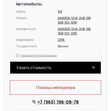
Автомобиль:
Марка
VW
Модель
AMAROK (2HA, 2HB, S1B,
S6B, S7A, S7B)
Модификация
AMAROK (2HA, 2HB, S1B,
S6B, S7A, S7B)
Маркировка
CFPA
Тип двигателя
Бензин
Посмотреть полное описание
Узнать стоимость
Помощь менеджера
+7 (965) 196-08-78