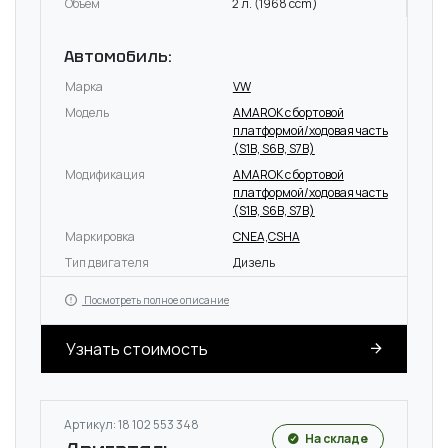
Объём
2 л. (1968 ccm)
Автомобиль:
Марка
VW
Модель
AMAROK c бортовой
платформой/ходовая часть
(S1B, S6B, S7B)
Модификация
AMAROK c бортовой
платформой/ходовая часть
(S1B, S6B, S7B)
Маркировка
CNEA,CSHA
Тип двигателя
Дизель
Посмотреть полное описание
Узнать стоимость
Артикул: 18 102 553 348
На складе