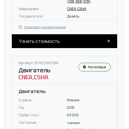
(S1B, S6B, S7B)
Маркировка
CNEA,CSHA
Тип двигателя
Дизель
Посмотреть полное описание
Узнать стоимость
Артикул: 20 102 565 588
На складе
Двигатель
CNEA,CSHA
Двигатель:
Страна
Япония
Год
2016
Пробег (км.)
63 000
Состояние
Хорошее