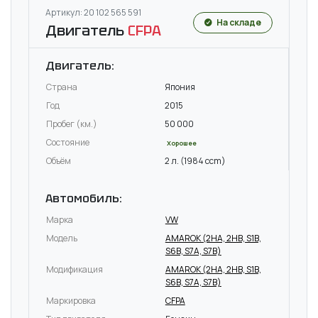
Артикул: 20 102 565 591
На складе
Двигатель
CFPA
Двигатель:
Страна
Япония
Год
2015
Пробег (км.)
50 000
Состояние
Хорошее
Объём
2 л. (1984 ccm)
Автомобиль:
Марка
VW
Модель
AMAROK (2HA, 2HB, S1B,
S6B, S7A, S7B)
Модификация
AMAROK (2HA, 2HB, S1B,
S6B, S7A, S7B)
Маркировка
CFPA