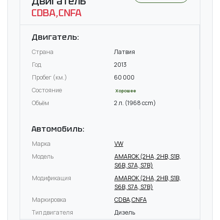
Двигатель
CDBA,CNFA
Двигатель:
Страна
Латвия
Год
2013
Пробег (км.)
60 000
Состояние
Хорошее
Объём
2 л. (1968 ccm)
Автомобиль:
Марка
VW
Модель
AMAROK (2HA, 2HB, S1B,
S6B, S7A, S7B)
Модификация
AMAROK (2HA, 2HB, S1B,
S6B, S7A, S7B)
Маркировка
CDBA,CNFA
Тип двигателя
Дизель