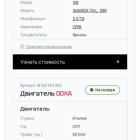
Марка
VW
Модель
AMAROK (2H_, S1B)
Модификация
2.0 TSI
Маркировка
CFPA
Тип двигателя
Бензин
Посмотреть полное описание
Узнать стоимость
Артикул: 18 102 553 353
На складе
Двигатель
DDXA
Двигатель:
Страна
Италия
Год
2017
Пробег (км.)
56 000