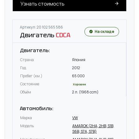
Узнать стоимость
Артикул: 20 102 565 586
На складе
Двигатель
CDCA
Двигатель:
Страна
Япония
Год
2012
Пробег (км.)
65 000
Состояние
Хорошее
Объём
2 л. (1968 ccm)
Автомобиль:
Марка
VW
Модель
AMAROK (2HA, 2HB, S1B,
S6B, S7A, S7B)