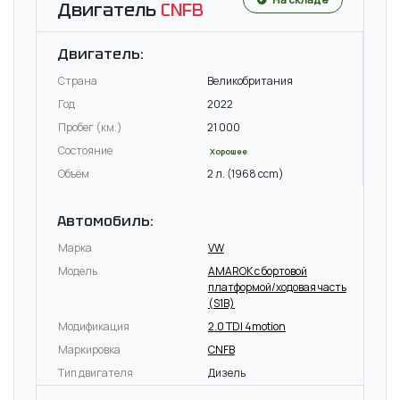
Двигатель
CNFB
Двигатель:
Страна
Великобритания
Год
2022
Пробег (км.)
21 000
Состояние
Хорошее
Объём
2 л. (1968 ccm)
Автомобиль:
Марка
VW
Модель
AMAROK c бортовой
платформой/ходовая часть
(S1B)
Модификация
2.0 TDI 4motion
Маркировка
CNFB
Тип двигателя
Дизель