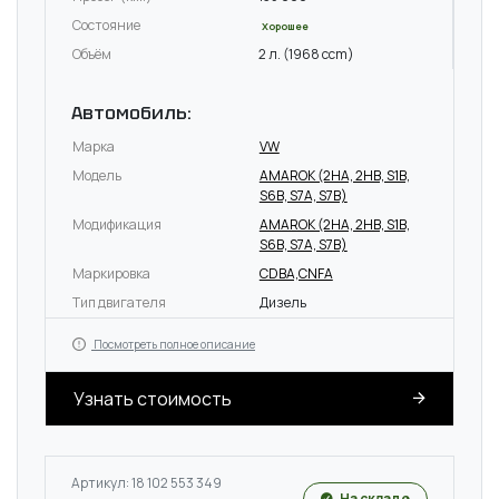
Состояние
Хорошее
Объём
2 л. (1968 ccm)
Автомобиль:
Марка
VW
Модель
AMAROK (2HA, 2HB, S1B,
S6B, S7A, S7B)
Модификация
AMAROK (2HA, 2HB, S1B,
S6B, S7A, S7B)
Маркировка
CDBA,CNFA
Тип двигателя
Дизель
Посмотреть полное описание
Узнать стоимость
Артикул: 18 102 553 349
На складе