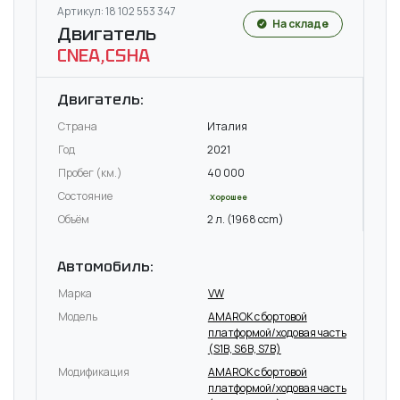
Артикул: 18 102 553 347
На складе
Двигатель
CNEA,CSHA
Двигатель:
Страна
Италия
Год
2021
Пробег (км.)
40 000
Состояние
Хорошее
Объём
2 л. (1968 ccm)
Автомобиль:
Марка
VW
Модель
AMAROK c бортовой
платформой/ходовая часть
(S1B, S6B, S7B)
Модификация
AMAROK c бортовой
платформой/ходовая часть