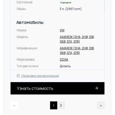
Состояние
Хорошее
Объём
3 л. (2967 ccm)
Автомобиль:
Марка
VW
Модель
AMAROK (2HA, 2HB, S1B,
S6B, S7A, S7B)
Модификация
AMAROK (2HA, 2HB, S1B,
S6B, S7A, S7B)
Маркировка
DDXA
Тип двигателя
Дизель
Посмотреть полное описание
Узнать стоимость
«
1
2
»