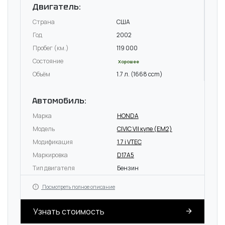
Двигатель:
Страна
США
Год
2002
Пробег (км.)
119 000
Состояние
Хорошее
Объём
1.7 л. (1668 ccm)
Автомобиль:
Марка
HONDA
Модель
CIVIC VII купе (EM2)
Модификация
1.7 i VTEC
Маркировка
D17A5
Тип двигателя
Бензин
Посмотреть полное описание
Узнать стоимость