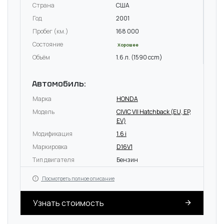
Страна
США
Год
2001
Пробег (км.)
168 000
Состояние
Хорошее
Объём
1.6 л. (1590 ccm)
Автомобиль:
Марка
HONDA
Модель
CIVIC VII Hatchback (EU, EP,
EV)
Модификация
1.6 i
Маркировка
D16V1
Тип двигателя
Бензин
Посмотреть полное описание
Узнать стоимость