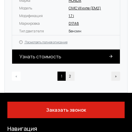
Марка
HONDA
Модель
CIVIC VII купе (EM2)
Модификация
1.7 i
Маркировка
D17A8
Тип двигателя
Бензин
Посмотреть полное описание
Узнать стоимость
«
1
2
»
Заказать звонок
Навигация