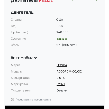
Двигатель
F20Z1
Двигатель:
Страна
США
Год
1995
Пробег (км.)
240 000
Состояние
Хорошее
Объём
2 л. (1997 ccm)
Автомобиль:
Марка
HONDA
Модель
ACCORD V (CC, CD)
Модификация
2.0 i S
Маркировка
F20Z1
Тип двигателя
Бензин
Посмотреть полное описание