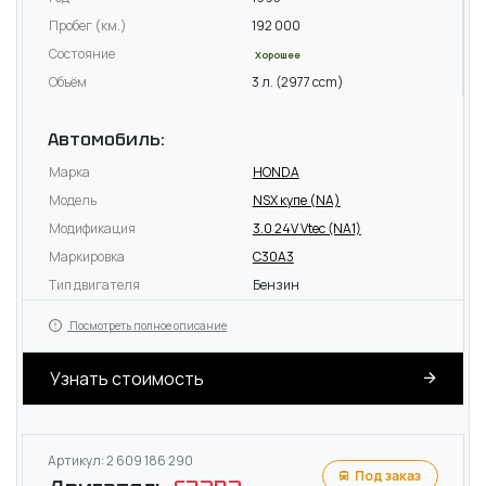
Пробег (км.)
192 000
Состояние
Хорошее
Объём
3 л. (2977 ccm)
Автомобиль:
Марка
HONDA
Модель
NSX купе (NA)
Модификация
3.0 24V Vtec (NA1)
Маркировка
C30A3
Тип двигателя
Бензин
Посмотреть полное описание
Узнать стоимость
Артикул: 2 609 186 290
Под заказ