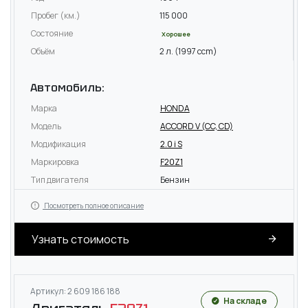
Пробег (км.)
115 000
Состояние
Хорошее
Объём
2 л. (1997 ccm)
Автомобиль:
Марка
HONDA
Модель
ACCORD V (CC, CD)
Модификация
2.0 i S
Маркировка
F20Z1
Тип двигателя
Бензин
Посмотреть полное описание
Узнать стоимость
Артикул: 2 609 186 188
На складе