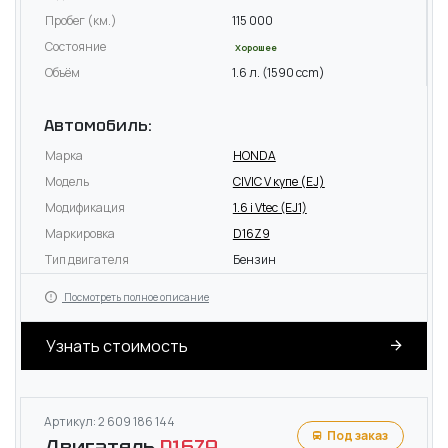
Пробег (км.)
115 000
Состояние
Хорошее
Объём
1.6 л. (1590 ccm)
Автомобиль:
Марка
HONDA
Модель
CIVIC V купе (EJ)
Модификация
1.6 i Vtec (EJ1)
Маркировка
D16Z9
Тип двигателя
Бензин
Посмотреть полное описание
Узнать стоимость
Артикул: 2 609 186 144
Под заказ
Двигатель
D16Z9