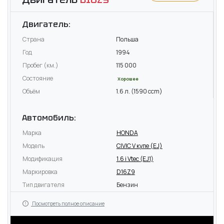
Двигатель:
Страна
Польша
Год
1994
Пробег (км.)
115 000
Состояние
Хорошее
Объём
1.6 л. (1590 ccm)
Автомобиль:
Марка
HONDA
Модель
CIVIC V купе (EJ)
Модификация
1.6 i Vtec (EJ1)
Маркировка
D16Z9
Тип двигателя
Бензин
Посмотреть полное описание