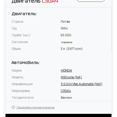
Двигатель
C30A4
Двигатель:
Страна
Литва
Год
1994
Пробег (км.)
65 000
Состояние
Хорошее
Объём
3 л. (2977 ccm)
Автомобиль:
Марка
HONDA
Модель
NSX купе (NA)
Модификация
3.0 24V Vtec Automatik (NA1)
Маркировка
C30A4
Тип двигателя
Бензин
Посмотреть полное описание