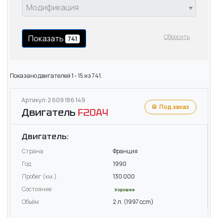
Модификация
Сбросить
Показать
741
Показано двигателей 1 - 15 из 741.
Артикул: 2 609 186 149
Под заказ
Двигатель
F20A4
Двигатель:
Страна
Франция
Год
1990
Пробег (км.)
130 000
Состояние
Хорошее
Объём
2 л. (1997 ccm)