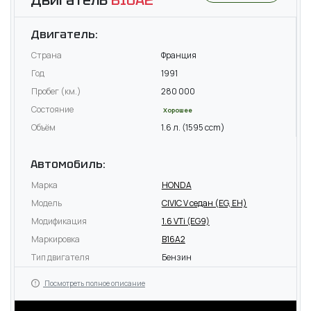
Двигатель:
Страна
Франция
Год
1991
Пробег (км.)
280 000
Состояние
Хорошее
Объём
1.6 л. (1595 ccm)
Автомобиль:
Марка
HONDA
Модель
CIVIC V седан (EG, EH)
Модификация
1.6 VTi (EG9)
Маркировка
B16A2
Тип двигателя
Бензин
Посмотреть полное описание