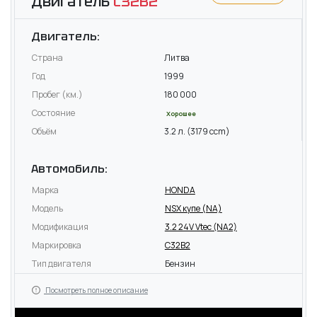
Двигатель
C32B2
Двигатель:
Страна
Литва
Год
1999
Пробег (км.)
180 000
Состояние
Хорошее
Объём
3.2 л. (3179 ccm)
Автомобиль:
Марка
HONDA
Модель
NSX купе (NA)
Модификация
3.2 24V Vtec (NA2)
Маркировка
C32B2
Тип двигателя
Бензин
Посмотреть полное описание