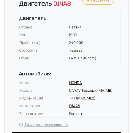
Под заказ
Двигатель
D14A8
Двигатель:
Страна
Латвия
Год
1999
Пробег (км.)
240 000
Состояние
Хорошее
Объём
1.4 л. (1396 ccm)
Автомобиль:
Марка
HONDA
Модель
CIVIC VI Fastback (MA, MB)
Модификация
1.4 i (MA8, MB2)
Маркировка
D14A8
Тип двигателя
Бензин
Посмотреть полное описание