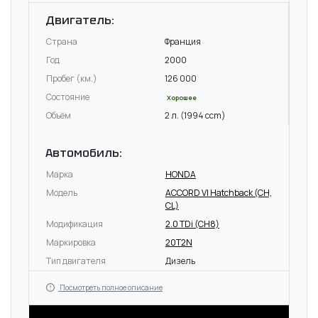
Двигатель:
Страна
Франция
Год
2000
Пробег (км.)
126 000
Состояние
Хорошее
Объём
2 л. (1994 ccm)
Автомобиль:
Марка
HONDA
Модель
ACCORD VI Hatchback (CH,
CL)
Модификация
2.0 TDi (CH8)
Маркировка
20T2N
Тип двигателя
Дизель
Посмотреть полное описание