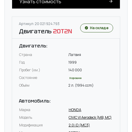
Узнать стоимость
Артикул: 20 021 924 793
На складе
Двигатель
20T2N
Двигатель:
Страна
Латвия
Год
1999
Пробег (км.)
140 000
Состояние
Хорошее
Объём
2 л. (1994 ccm)
Автомобиль:
Марка
HONDA
Модель
CIVIC VI Aerodeck (MB, MC)
Модификация
2.0 i D (MC3)