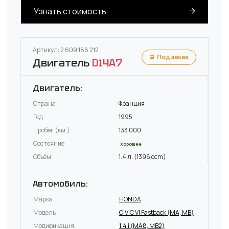
Узнать стоимость
Артикул: 2 609 186 212
Под заказ
Двигатель
D14A7
Двигатель:
Страна
Франция
Год
1995
Пробег (км.)
133 000
Состояние
Хорошее
Объём
1.4 л. (1396 ccm)
Автомобиль:
Марка
HONDA
Модель
CIVIC VI Fastback (MA, MB)
Модификация
1.4 i (MA8, MB2)