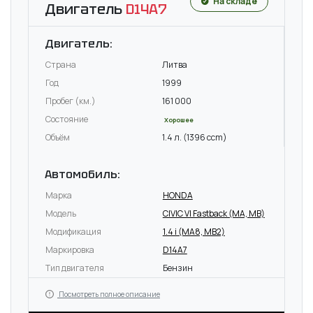
На складе
Двигатель
D14A7
Двигатель:
Страна
Литва
Год
1999
Пробег (км.)
161 000
Состояние
Хорошее
Объём
1.4 л. (1396 ccm)
Автомобиль:
Марка
HONDA
Модель
CIVIC VI Fastback (MA, MB)
Модификация
1.4 i (MA8, MB2)
Маркировка
D14A7
Тип двигателя
Бензин
Посмотреть полное описание