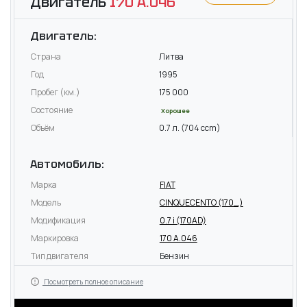
Двигатель
170 A.046
Двигатель:
Страна
Литва
Год
1995
Пробег (км.)
175 000
Состояние
Хорошее
Объём
0.7 л. (704 ccm)
Автомобиль:
Марка
FIAT
Модель
CINQUECENTO (170_)
Модификация
0.7 i (170AD)
Маркировка
170 A.046
Тип двигателя
Бензин
Посмотреть полное описание