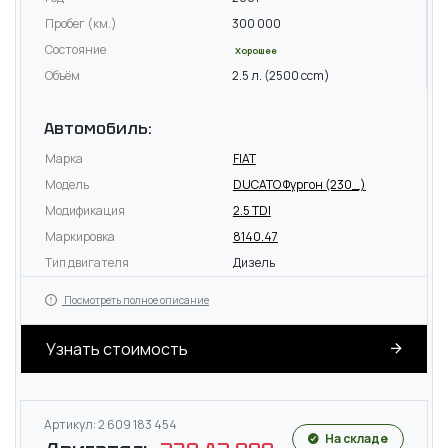
Пробег (км.)
300 000
Состояние
Хорошее
Объём
2.5 л. (2500 ccm)
Автомобиль:
Марка
FIAT
Модель
DUCATO Фургон (230_)
Модификация
2.5 TDI
Маркировка
8140.47
Тип двигателя
Дизель
Посмотреть полное описание
Узнать стоимость
Артикул: 2 609 183 454
На складе