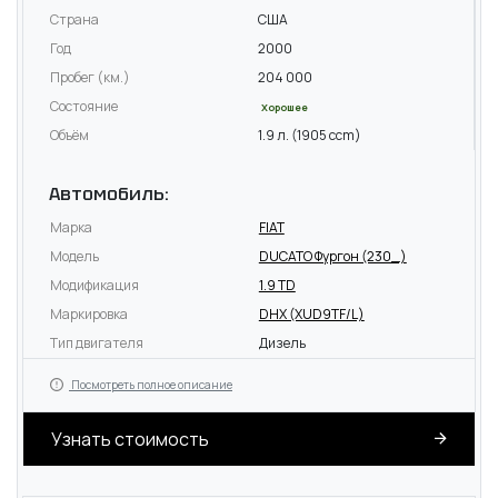
Страна
США
Год
2000
Пробег (км.)
204 000
Состояние
Хорошее
Объём
1.9 л. (1905 ccm)
Автомобиль:
Марка
FIAT
Модель
DUCATO Фургон (230_)
Модификация
1.9 TD
Маркировка
DHX (XUD9TF/L)
Тип двигателя
Дизель
Посмотреть полное описание
Узнать стоимость