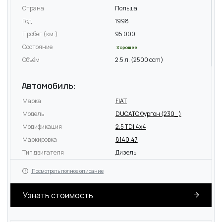
Страна
Польша
Год
1998
Пробег (км.)
95 000
Состояние
Хорошее
Объём
2.5 л. (2500 ccm)
Автомобиль:
Марка
FIAT
Модель
DUCATO Фургон (230_)
Модификация
2.5 TDI 4x4
Маркировка
8140.47
Тип двигателя
Дизель
Посмотреть полное описание
Узнать стоимость