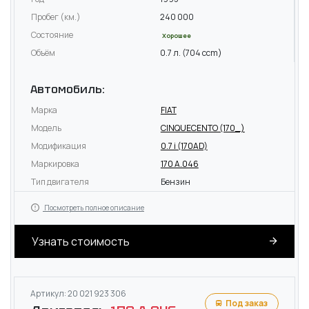
Пробег (км.)
240 000
Состояние
Хорошее
Объём
0.7 л. (704 ccm)
Автомобиль:
Марка
FIAT
Модель
CINQUECENTO (170_)
Модификация
0.7 i (170AD)
Маркировка
170 A.046
Тип двигателя
Бензин
Посмотреть полное описание
Узнать стоимость
Артикул: 20 021 923 306
Под заказ