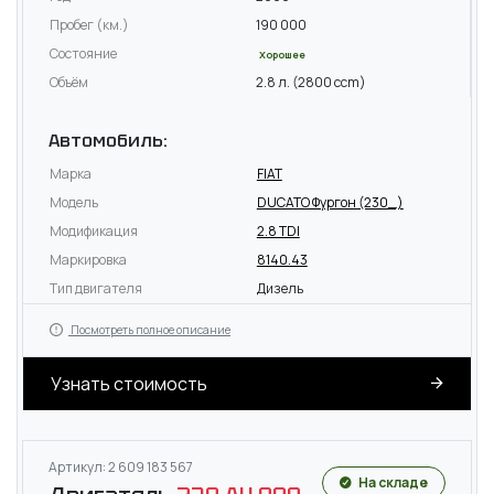
Пробег (км.)
190 000
Состояние
Хорошее
Объём
2.8 л. (2800 ccm)
Автомобиль:
Марка
FIAT
Модель
DUCATO Фургон (230_)
Модификация
2.8 TDI
Маркировка
8140.43
Тип двигателя
Дизель
Посмотреть полное описание
Узнать стоимость
Артикул: 2 609 183 567
На складе