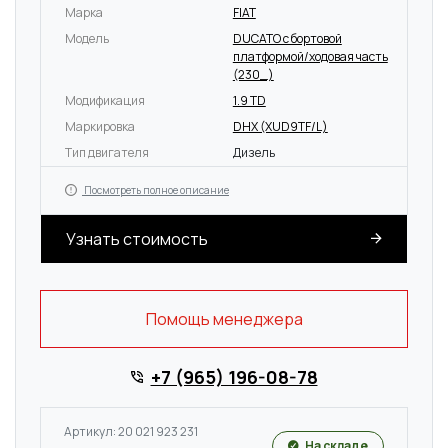
Марка
FIAT
Модель
DUCATO c бортовой
платформой/ходовая часть
(230_)
Модификация
1.9 TD
Маркировка
DHX (XUD9TF/L)
Тип двигателя
Дизель
Посмотреть полное описание
Узнать стоимость
Помощь менеджера
+7 (965) 196-08-78
Артикул: 20 021 923 231
На складе