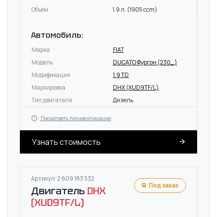
Объём
1.9 л. (1905 ccm)
Автомобиль:
Марка
FIAT
Модель
DUCATO Фургон (230_)
Модификация
1.9 TD
Маркировка
DHX (XUD9TF/L)
Тип двигателя
Дизель
Посмотреть полное описание
Узнать стоимость
Артикул: 2 609 183 532
Под заказ
Двигатель
DHX
(XUD9TF/L)