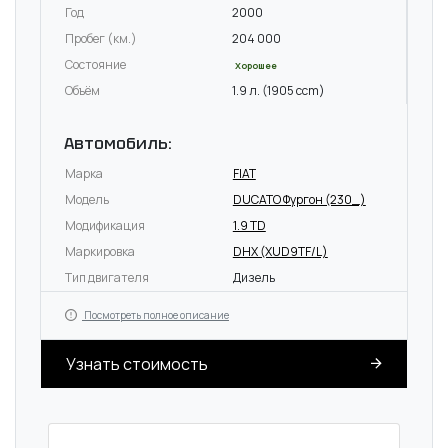
Год
2000
Пробег (км.)
204 000
Состояние
Хорошее
Объём
1.9 л. (1905 ccm)
Автомобиль:
Марка
FIAT
Модель
DUCATO Фургон (230_)
Модификация
1.9 TD
Маркировка
DHX (XUD9TF/L)
Тип двигателя
Дизель
Посмотреть полное описание
Узнать стоимость