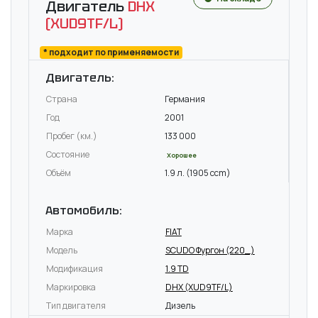
Двигатель
DHX
(XUD9TF/L)
* подходит по применяемости
Двигатель:
Страна
Германия
Год
2001
Пробег (км.)
133 000
Состояние
Хорошее
Объём
1.9 л. (1905 ccm)
Автомобиль:
Марка
FIAT
Модель
SCUDO Фургон (220_)
Модификация
1.9 TD
Маркировка
DHX (XUD9TF/L)
Тип двигателя
Дизель