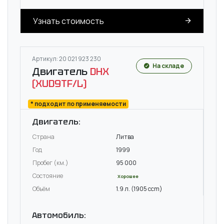
Узнать стоимость
Артикул: 20 021 923 230
На складе
Двигатель
DHX
(XUD9TF/L)
* подходит по применяемости
Двигатель:
Страна
Литва
Год
1999
Пробег (км.)
95 000
Состояние
Хорошее
Объём
1.9 л. (1905 ccm)
Автомобиль: