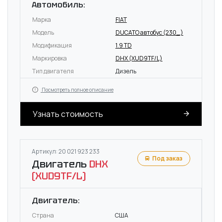
Автомобиль:
Марка
FIAT
Модель
DUCATO автобус (230_)
Модификация
1.9 TD
Маркировка
DHX (XUD9TF/L)
Тип двигателя
Дизель
Посмотреть полное описание
Узнать стоимость
Артикул: 20 021 923 233
Под заказ
Двигатель
DHX
(XUD9TF/L)
Двигатель:
Страна
США