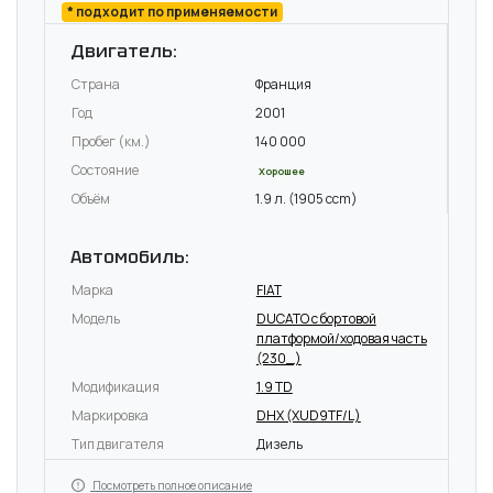
* подходит по применяемости
Двигатель:
Страна
Франция
Год
2001
Пробег (км.)
140 000
Состояние
Хорошее
Объём
1.9 л. (1905 ccm)
Автомобиль:
Марка
FIAT
Модель
DUCATO c бортовой
платформой/ходовая часть
(230_)
Модификация
1.9 TD
Маркировка
DHX (XUD9TF/L)
Тип двигателя
Дизель
Посмотреть полное описание