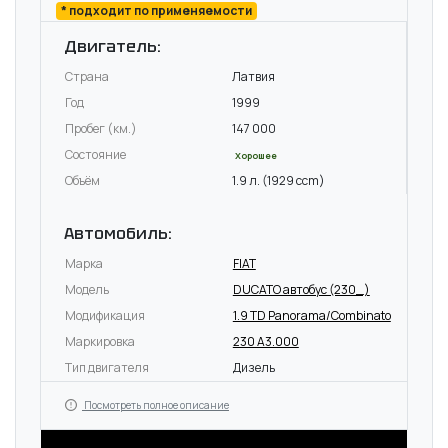
* подходит по применяемости
Двигатель:
Страна
Латвия
Год
1999
Пробег (км.)
147 000
Состояние
Хорошее
Объём
1.9 л. (1929 ccm)
Автомобиль:
Марка
FIAT
Модель
DUCATO автобус (230_)
Модификация
1.9 TD Panorama/Combinato
Маркировка
230 A3.000
Тип двигателя
Дизель
Посмотреть полное описание