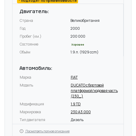
* подходит по применяемости
Двигатель:
Страна
Великобритания
Год
2000
Пробег (км.)
200 000
Состояние
Хорошее
Объём
1.9 л. (1929 ccm)
Автомобиль:
Марка
FIAT
Модель
DUCATO c бортовой
платформой/ходовая часть
(230_)
Модификация
1.9 TD
Маркировка
230 A3.000
Тип двигателя
Дизель
Посмотреть полное описание