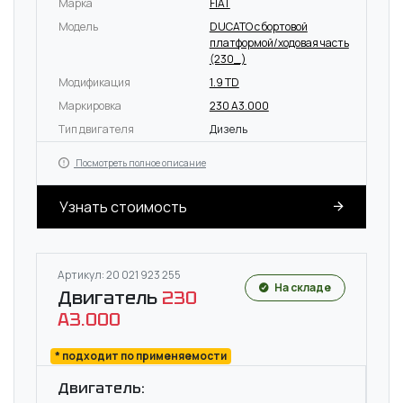
Марка
FIAT
Модель
DUCATO c бортовой
платформой/ходовая часть
(230_)
Модификация
1.9 TD
Маркировка
230 A3.000
Тип двигателя
Дизель
Посмотреть полное описание
Узнать стоимость
Артикул: 20 021 923 255
На складе
Двигатель
230
A3.000
* подходит по применяемости
Двигатель: