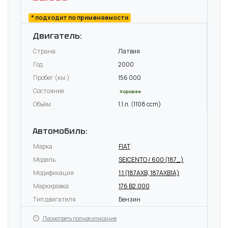
* подходит по применяемости
Двигатель:
Страна
Латвия
Год
2000
Пробег (км.)
156 000
Состояние
Хорошее
Объём
1.1 л. (1108 ccm)
Автомобиль:
Марка
FIAT
Модель
SEICENTO / 600 (187_)
Модификация
1.1 (187AXB, 187AXB1A)
Маркировка
176 B2.000
Тип двигателя
Бензин
Посмотреть полное описание