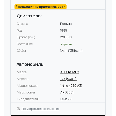
* подходит по применяемости
Двигатель:
Страна
Польша
Год
1995
Пробег (км.)
120 000
Состояние
Хорошее
Объём
1.4 л. (1351 ccm)
Автомобиль:
Марка
ALFA ROMEO
Модель
145 (930_)
Модификация
1.4 i.e. (930.A3)
Маркировка
AR 33501
Тип двигателя
Бензин
Посмотреть полное описание