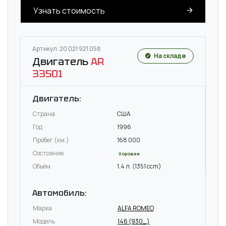
Узнать стоимость
Артикул: 20 021 921 058
На складе
Двигатель
AR
33501
Двигатель:
Страна
США
Год
1996
Пробег (км.)
168 000
Состояние
Хорошее
Объём
1.4 л. (1351 ccm)
Автомобиль:
Марка
ALFA ROMEO
Модель
146 (930_)