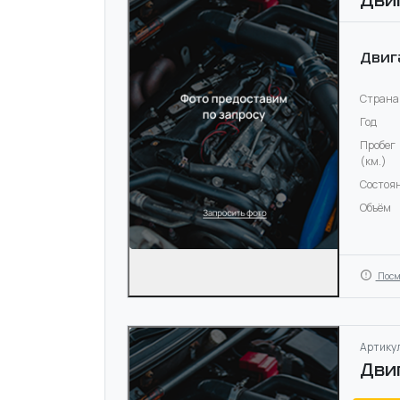
Дви
Двиг
Страна
Год
Пробег
(км.)
Состоя
Объём
Посм
Артикул
Дви