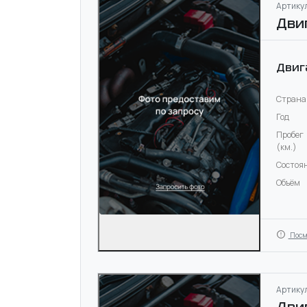
Артикул
Дви
Двиг
Страна
Год
Пробег
(км.)
Состоя
Объём
Посм
Артикул