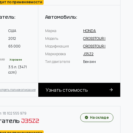
одит по применяемости
атель:
Автомобиль:
США
Марка
HONDA
2012
Модель
CROSSTOUR I
65 000
Модификация
CROSSTOUR I
Маркировка
J35Z2
ние
Хорошее
Тип двигателя
Бензин
3.5 л. (3471
ccm)
Узнать стоимость
отреть полное описание
: 18 102 555 979
На складе
гатель
J35Z2
одит по применяемости