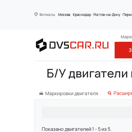
Филиалы:
Москва
Краснодар
Ростов-на-Дону
Перм
Марки
З
Главная
ACURA
RDX
3.5
Б/У двигатели 
Расшир
Маркировки двигателя
Показано двигателей 1 - 5 из 5.