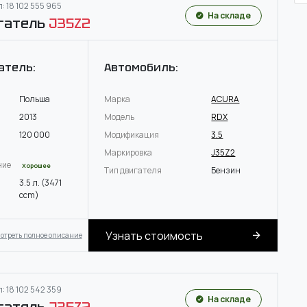
: 18 102 555 965
На складе
гатель
J35Z2
атель:
Автомобиль:
Польша
Марка
ACURA
2013
Модель
RDX
120 000
Модификация
3.5
Маркировка
J35Z2
ние
Хорошее
Тип двигателя
Бензин
3.5 л. (3471
ccm)
Узнать стоимость
отреть полное описание
: 18 102 542 359
На складе