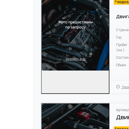
* подх
Двиг
Страна
Год
Пробег
(км.)
Состоя
Объём
Посм
Артикул
Дви
* подх