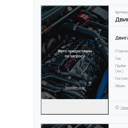
Артикул
Дви
Двиг
Страна
Год
Пробег
(км.)
Состоя
Объём
Посм