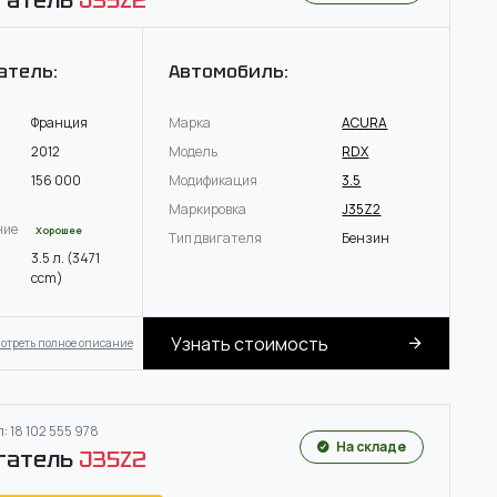
гатель
J35Z2
атель:
Автомобиль:
Франция
Марка
ACURA
2012
Модель
RDX
156 000
Модификация
3.5
Маркировка
J35Z2
ние
Хорошее
Тип двигателя
Бензин
3.5 л. (3471
ccm)
Узнать стоимость
отреть полное описание
: 18 102 555 978
На складе
гатель
J35Z2