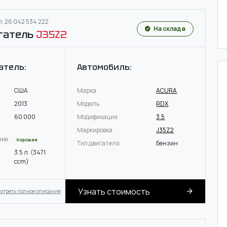
: 26 042 534 222
На складе
гатель
J35Z2
атель:
Автомобиль:
США
Марка
ACURA
2013
Модель
RDX
60 000
Модификация
3.5
Маркировка
J35Z2
ние
Хорошее
Тип двигателя
Бензин
3.5 л. (3471
ccm)
Узнать стоимость
отреть полное описание