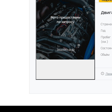
Двиг
Страна
Год
Пробег
(км.)
Состоя
Объём
Посм