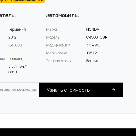
атель:
Автомобиль:
Германия
Марка
HONDA
2012
Модель
CROSSTOUR
156 000
Модификация
3.5 4WD
Маркировка
J35Z2
ние
Хорошее
Тип двигателя
Бензин
3.5 л. (3471
ccm)
Узнать стоимость
отреть полное описание