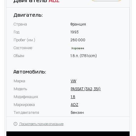
Двигатель:
Страна
Франция
Год
1993
Пробег (км.)
280 000
Состояние
Хорошее
Объём
1.8 л. (1781 ccm)
Автомобиль:
Марка
VW
Модель
PASSAT (3A2, 35I)
Модификация
1.8
Маркировка
ADZ
Тип двигателя
Бензин
Посмотреть полное описание