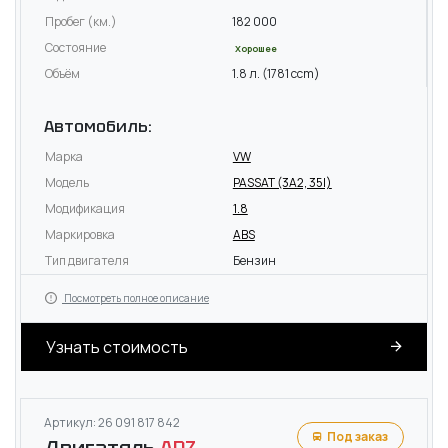
Пробег (км.)
182 000
Состояние
Хорошее
Объём
1.8 л. (1781 ccm)
Автомобиль:
Марка
VW
Модель
PASSAT (3A2, 35I)
Модификация
1.8
Маркировка
ABS
Тип двигателя
Бензин
Посмотреть полное описание
Узнать стоимость
Артикул: 26 091 817 842
Под заказ
Двигатель
ADZ