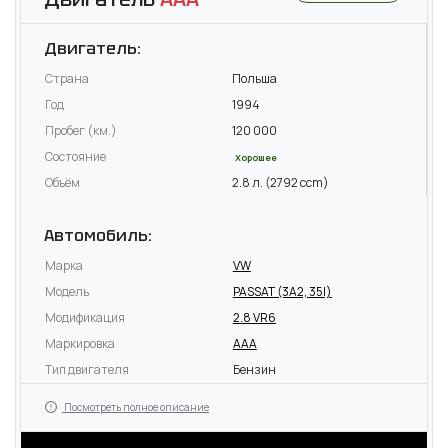
Двигатель:
Страна
Польша
Год
1994
Пробег (км.)
120 000
Состояние
Хорошее
Объём
2.8 л. (2792 ccm)
Автомобиль:
Марка
VW
Модель
PASSAT (3A2, 35I)
Модификация
2.8 VR6
Маркировка
AAA
Тип двигателя
Бензин
Посмотреть полное описание