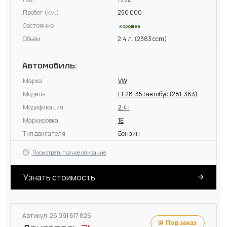
Пробег (км.)
250 000
Состояние
Хорошее
Объём
2.4 л. (2383 ccm)
Автомобиль:
Марка
VW
Модель
LT 28-35 I автобус (281-363)
Модификация
2.4 i
Маркировка
1E
Тип двигателя
Бензин
Посмотреть полное описание
Узнать стоимость
Артикул: 26 091 817 826
Под заказ