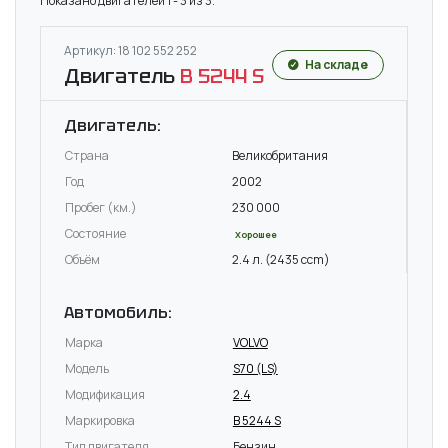
Показано двигателей 1 - 3 из 3.
Артикул: 18 102 552 252
На складе
Двигатель
B 5244 S
Двигатель:
Страна
Великобритания
Год
2002
Пробег (км.)
230 000
Состояние
Хорошее
Объём
2.4 л. (2435 ccm)
Автомобиль:
Марка
VOLVO
Модель
S70 (LS)
Модификация
2.4
Маркировка
B 5244 S
Тип двигателя
Бензин