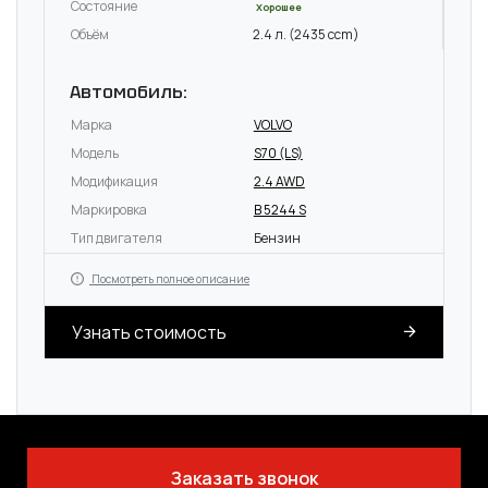
Состояние
Хорошее
Объём
2.4 л. (2435 ccm)
Автомобиль:
Марка
VOLVO
Модель
S70 (LS)
Модификация
2.4 AWD
Маркировка
B 5244 S
Тип двигателя
Бензин
Посмотреть полное описание
Узнать стоимость
Заказать звонок