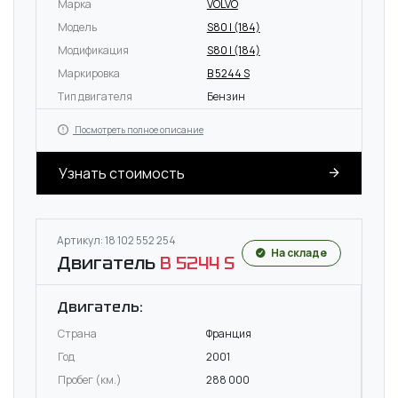
Марка
VOLVO
Модель
S80 I (184)
Модификация
S80 I (184)
Маркировка
B 5244 S
Тип двигателя
Бензин
Посмотреть полное описание
Узнать стоимость
Артикул: 18 102 552 254
На складе
Двигатель
B 5244 S
Двигатель:
Страна
Франция
Год
2001
Пробег (км.)
288 000