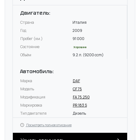
Двигатель:
Страна
Италия
Год
2009
Пробег (км.)
91 000
Состояние
Хорошее
Объём
9.2 л. (9200 ccm)
Автомобиль:
Марка
DAF
Модель
CF 75
Модификация
FA 75.250
Маркировка
PR 183 S
Тип двигателя
Дизель
Посмотреть полное описание