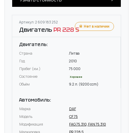
Артикул: 2 609 183 252
Нет в наличии
Двигатель
PR 228 S
Двигатель:
Страна
Литва
Год
2010
Пробег (км.)
75 000
Состояние
Хорошее
Объём
9.2 л. (9200 ccm)
Автомобиль:
Марка
DAF
Модель
CF 75
Модификация
FAG 75.310, FAN 75.310
Маркировка
PR 228 S