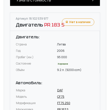
Артикул: 18 102 539 977
Нет в наличии
Двигатель
PR 183 S
Двигатель:
Страна
Литва
Год
2006
Пробег (км.)
95 000
Состояние
Хорошее
Объём
9.2 л. (9200 ccm)
Автомобиль:
Марка
DAF
Модель
CF 75
Модификация
FT 75.250
Маркировка
PR 183 S