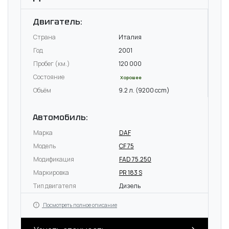
Двигатель:
Страна
Италия
Год
2001
Пробег (км.)
120 000
Состояние
Хорошее
Объём
9.2 л. (9200 ccm)
Автомобиль:
Марка
DAF
Модель
CF 75
Модификация
FAD 75.250
Маркировка
PR 183 S
Тип двигателя
Дизель
Посмотреть полное описание