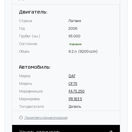
Двигатель:
Страна
Латвия
Год
2006
Пробег (км.)
95 000
Состояние
Хорошее
Объём
9.2 л. (9200 ccm)
Автомобиль:
Марка
DAF
Модель
CF 75
Модификация
FA 75.250
Маркировка
PR 183 S
Тип двигателя
Дизель
Посмотреть полное описание
Узнать стоимость