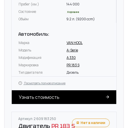
Пробег (км.)
144 000
Состояние
Хорошее
Объём
9.2 л. (9200 ccm)
Автомобиль:
Марка
VAN HOOL
Модель
A-Serie
Модификация
A 330
Маркировка
PR 183 S
Тип двигателя
Дизель
Посмотреть полное описание
Узнать стоимость
Артикул: 2 609 183 250
Нет в наличии
Двигатель
PR 183 S