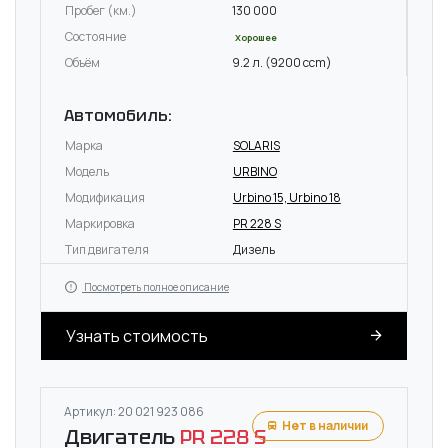
Пробег (км.)
130 000
Состояние
Хорошее
Объём
9.2 л. (9200 ccm)
Автомобиль:
Марка
SOLARIS
Модель
URBINO
Модификация
Urbino 15, Urbino 18
Маркировка
PR 228 S
Тип двигателя
Дизель
Посмотреть полное описание
Узнать стоимость
Артикул: 20 021 923 086
Нет в наличии
Двигатель
PR 228 S