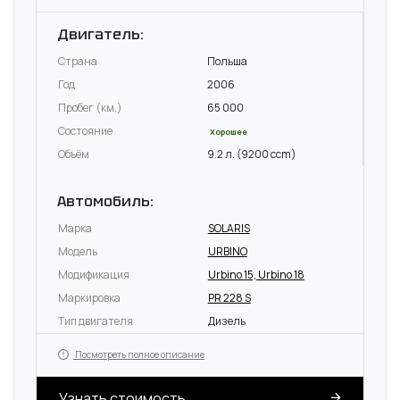
Двигатель:
Страна
Польша
Год
2006
Пробег (км.)
65 000
Состояние
Хорошее
Объём
9.2 л. (9200 ccm)
Автомобиль:
Марка
SOLARIS
Модель
URBINO
Модификация
Urbino 15, Urbino 18
Маркировка
PR 228 S
Тип двигателя
Дизель
Посмотреть полное описание
Узнать стоимость