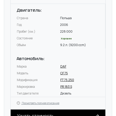
Двигатель:
Страна
Польша
Год
2006
Пробег (км.)
228 000
Состояние
Хорошее
Объём
9.2 л. (9200 ccm)
Автомобиль:
Марка
DAF
Модель
CF 75
Модификация
FT 75.250
Маркировка
PR 183 S
Тип двигателя
Дизель
Посмотреть полное описание
Узнать стоимость