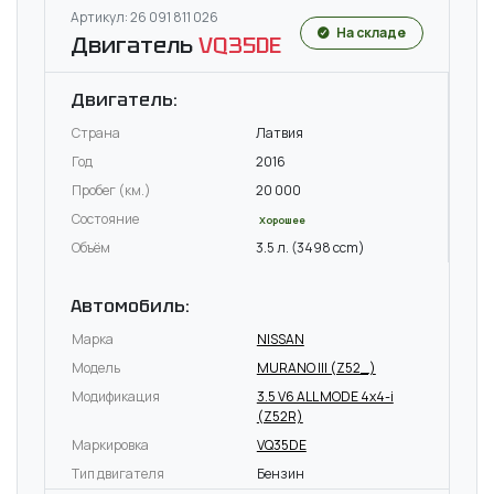
Артикул: 26 091 811 026
На складе
Двигатель
VQ35DE
Двигатель:
Страна
Латвия
Год
2016
Пробег (км.)
20 000
Состояние
Хорошее
Объём
3.5 л. (3498 ccm)
Автомобиль:
Марка
NISSAN
Модель
MURANO III (Z52_)
Модификация
3.5 V6 ALL MODE 4x4-i
(Z52R)
Маркировка
VQ35DE
Тип двигателя
Бензин