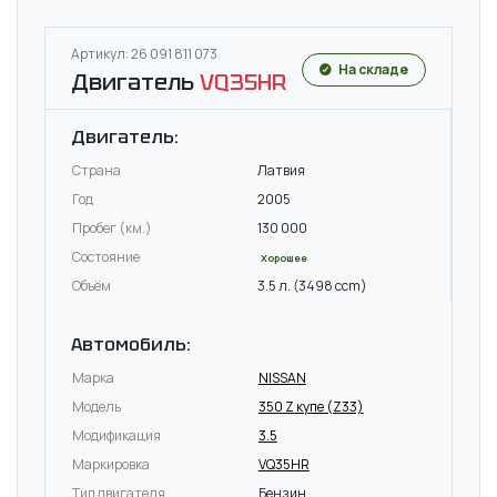
Артикул: 26 091 811 073
На складе
Двигатель
VQ35HR
Двигатель:
Страна
Латвия
Год
2005
Пробег (км.)
130 000
Состояние
Хорошее
Объём
3.5 л. (3498 ccm)
Автомобиль:
Марка
NISSAN
Модель
350 Z купе (Z33)
Модификация
3.5
Маркировка
VQ35HR
Тип двигателя
Бензин