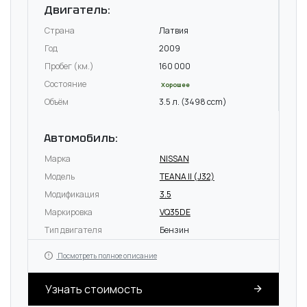
Двигатель:
Страна
Латвия
Год
2009
Пробег (км.)
160 000
Состояние
Хорошее
Объём
3.5 л. (3498 ccm)
Автомобиль:
Марка
NISSAN
Модель
TEANA II (J32)
Модификация
3.5
Маркировка
VQ35DE
Тип двигателя
Бензин
Посмотреть полное описание
Узнать стоимость