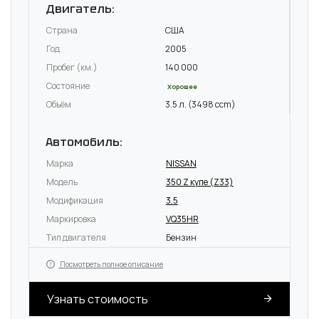
Двигатель:
Страна
США
Год
2005
Пробег (км.)
140 000
Состояние
Хорошее
Объём
3.5 л. (3498 ccm)
Автомобиль:
Марка
NISSAN
Модель
350 Z купе (Z33)
Модификация
3.5
Маркировка
VQ35HR
Тип двигателя
Бензин
Посмотреть полное описание
Узнать стоимость