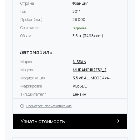
Страна
Франция
Год
2014
Пробег (км.)
28 000
Состояние
Хорошее
Объём
3.5 л. (3498 ccm)
Автомобиль:
Марка
NISSAN
Модель
MURANO III (Z52_)
Модификация
3.5 V6 ALL MODE 4x4-i
Маркировка
VQ35DE
Тип двигателя
Бензин
Посмотреть полное описание
Узнать стоимость