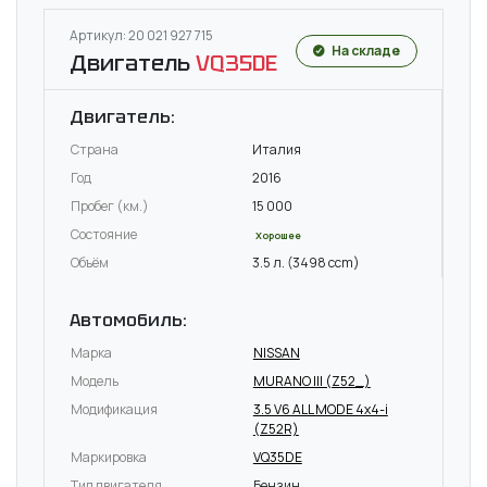
Артикул: 20 021 927 715
На складе
Двигатель
VQ35DE
Двигатель:
Страна
Италия
Год
2016
Пробег (км.)
15 000
Состояние
Хорошее
Объём
3.5 л. (3498 ccm)
Автомобиль:
Марка
NISSAN
Модель
MURANO III (Z52_)
Модификация
3.5 V6 ALL MODE 4x4-i
(Z52R)
Маркировка
VQ35DE
Тип двигателя
Бензин