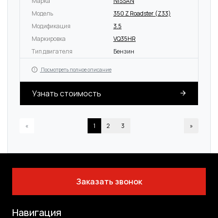
Марка
NISSAN
Модель
350 Z Roadster (Z33)
Модификация
3.5
Маркировка
VQ35HR
Тип двигателя
Бензин
Посмотреть полное описание
Узнать стоимость
«
1
2
3
»
Заказать звонок
Навигация