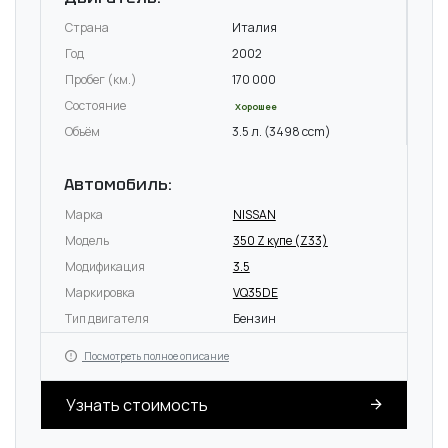
Страна
Италия
Год
2002
Пробег (км.)
170 000
Состояние
Хорошее
Объём
3.5 л. (3498 ccm)
Автомобиль:
Марка
NISSAN
Модель
350 Z купе (Z33)
Модификация
3.5
Маркировка
VQ35DE
Тип двигателя
Бензин
Посмотреть полное описание
Узнать стоимость