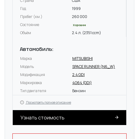
Страна
США
Год
1999
Пробег (км.)
260 000
Состояние
Хорошее
Объём
2.4 л. (2351 ccm)
Автомобиль:
Марка
MITSUBISHI
Модель
SPACE RUNNER (N6_W)
Модификация
2.4 GDI
Маркировка
4G64 (GDI)
Тип двигателя
Бензин
Посмотреть полное описание
Узнать стоимость