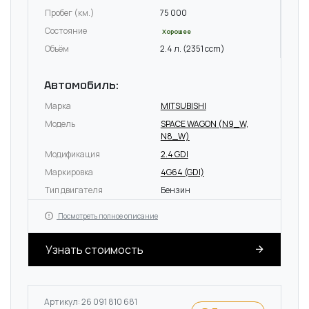
Пробег (км.)
75 000
Состояние
Хорошее
Объём
2.4 л. (2351 ccm)
Автомобиль:
Марка
MITSUBISHI
Модель
SPACE WAGON (N9_W,
N8_W)
Модификация
2.4 GDI
Маркировка
4G64 (GDI)
Тип двигателя
Бензин
Посмотреть полное описание
Узнать стоимость
Артикул: 26 091 810 681