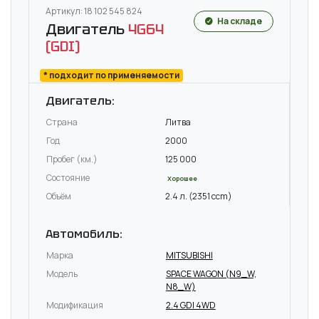
Артикул: 18 102 545 824
На складе
Двигатель
4G64
(GDI)
* подходит по применяемости
Двигатель:
Страна
Литва
Год
2000
Пробег (км.)
125 000
Состояние
Хорошее
Объём
2.4 л. (2351 ccm)
Автомобиль:
Марка
MITSUBISHI
Модель
SPACE WAGON (N9_W,
N8_W)
Модификация
2.4 GDI 4WD