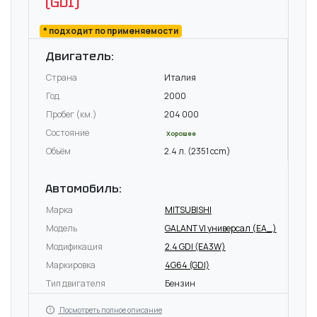
(GDI)
* подходит по применяемости
Двигатель:
Страна
Италия
Год
2000
Пробег (км.)
204 000
Состояние
Хорошее
Объём
2.4 л. (2351 ccm)
Автомобиль:
Марка
MITSUBISHI
Модель
GALANT VI универсал (EA_)
Модификация
2.4 GDI (EA3W)
Маркировка
4G64 (GDI)
Тип двигателя
Бензин
Посмотреть полное описание