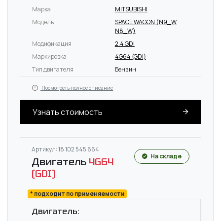
Марка
MITSUBISHI
Модель
SPACE WAGON (N9_W,
N8_W)
Модификация
2.4 GDI
Маркировка
4G64 (GDI)
Тип двигателя
Бензин
Посмотреть полное описание
Узнать стоимость
Артикул: 18 102 545 664
На складе
Двигатель
4G64
(GDI)
* подходит по применяемости
Двигатель: