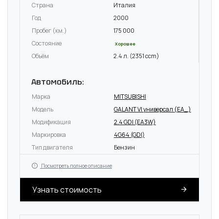
Страна
Италия
Год
2000
Пробег (км.)
175 000
Состояние
Хорошее
Объём
2.4 л. (2351 ccm)
Автомобиль:
Марка
MITSUBISHI
Модель
GALANT VI универсал (EA_)
Модификация
2.4 GDI (EA3W)
Маркировка
4G64 (GDI)
Тип двигателя
Бензин
Посмотреть полное описание
Узнать стоимость