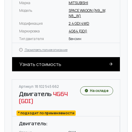
Марка
MITSUBISHI
Модель
SPACE WAGON (N9_W,
N8_W)
Модификация
2.4 GDI 4WD
Маркировка
4G64 (GDI)
Тип двигателя
Бензин
Посмотреть полное описание
Узнать стоимость
Артикул: 18 102 545 662
На складе
Двигатель
4G64
(GDI)
* подходит по применяемости
Двигатель: