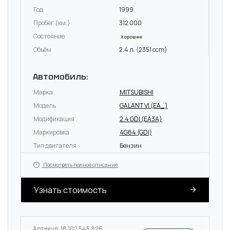
Год
1999
Пробег (км.)
312 000
Состояние
Хорошее
Объём
2.4 л. (2351 ccm)
Автомобиль:
Марка
MITSUBISHI
Модель
GALANT VI (EA_)
Модификация
2.4 GDI (EA3A)
Маркировка
4G64 (GDI)
Тип двигателя
Бензин
Посмотреть полное описание
Узнать стоимость
Артикул: 18 102 545 826