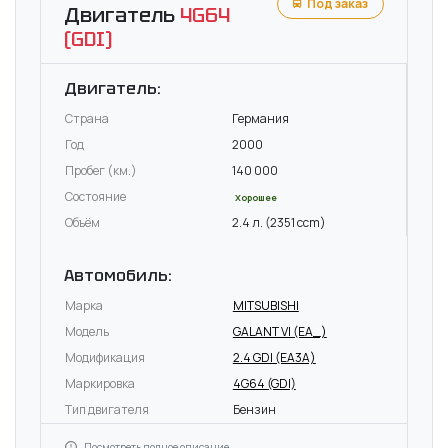
Под заказ
Двигатель
4G64
(GDI)
Двигатель:
Страна
Германия
Год
2000
Пробег (км.)
140 000
Состояние
Хорошее
Объём
2.4 л. (2351 ccm)
Автомобиль:
Марка
MITSUBISHI
Модель
GALANT VI (EA_)
Модификация
2.4 GDI (EA3A)
Маркировка
4G64 (GDI)
Тип двигателя
Бензин
Посмотреть полное описание