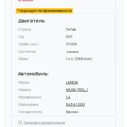
* подходит по применяемости
Двигатель:
Страна
Литва
Год
2011
Пробег (км.)
70 000
Состояние
Хорошее
Объём
1.4 л. (1368 ccm)
Автомобиль:
Марка
LANCIA
Модель
MUSA (350_)
Модификация
1.4
Маркировка
843 A 1.000
Тип двигателя
Бензин
Посмотреть полное описание