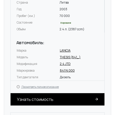
Страна
Литва
Год
2003
Пробег (км.)
70 000
Состояние
Хорошее
Объём
2.4 л. (2387 ccm)
Автомобиль:
Марка
LANCIA
Модель
THESIS (841_)
Модификация
2.4 JTD
Маркировка
841 N.000
Тип двигателя
Дизель
Посмотреть полное описание
Узнать стоимость