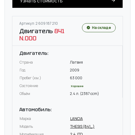
Узнать стоимость
Артикул: 2 609 187 210
На складе
Двигатель
841
N.000
Двигатель:
Страна
Латвия
Год
2009
Пробег (км.)
63 000
Состояние
Хорошее
Объём
2.4 л. (2387 ccm)
Автомобиль:
Марка
LANCIA
Модель
THESIS (841_)
Модификация
2.4 JTD