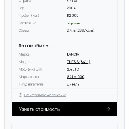
Страна
Литва
Год
2004
Пробег (км.)
112 000
Состояние
Хорошее
Объём
2.4 л. (2387 ccm)
Автомобиль:
Марка
LANCIA
Модель
THESIS (841_)
Модификация
2.4 JTD
Маркировка
841 M.000
Тип двигателя
Дизель
Посмотреть полное описание
Узнать стоимость