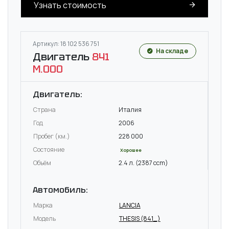
Узнать стоимость
Артикул: 18 102 536 751
На складе
Двигатель
841
M.000
Двигатель:
Страна
Италия
Год
2006
Пробег (км.)
228 000
Состояние
Хорошее
Объём
2.4 л. (2387 ccm)
Автомобиль:
Марка
LANCIA
Модель
THESIS (841_)