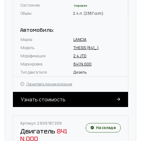
Состояние
Хорошее
Объём
2.4 л. (2387 ccm)
Автомобиль:
Марка
LANCIA
Модель
THESIS (841_)
Модификация
2.4 JTD
Маркировка
841 N.000
Тип двигателя
Дизель
Посмотреть полное описание
Узнать стоимость
Артикул: 2 609 187 209
На складе
Двигатель
841
N.000