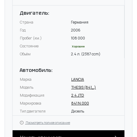
Двигатель:
Страна
Германия
Год
2006
Пробег (км.)
108 000
Состояние
Хорошее
Объём
2.4 л. (2387 ccm)
Автомобиль:
Марка
LANCIA
Модель
THESIS (841_)
Модификация
2.4 JTD
Маркировка
841 N.000
Тип двигателя
Дизель
Посмотреть полное описание