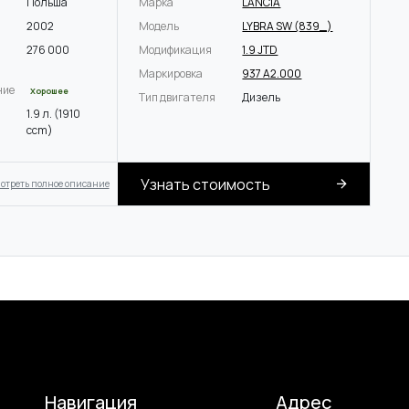
Польша
Марка
LANCIA
2002
Модель
LYBRA SW (839_)
276 000
Модификация
1.9 JTD
Маркировка
937 A2.000
ние
Хорошее
Тип двигателя
Дизель
1.9 л. (1910
ccm)
Узнать стоимость
отреть полное описание
Навигация
Адрес