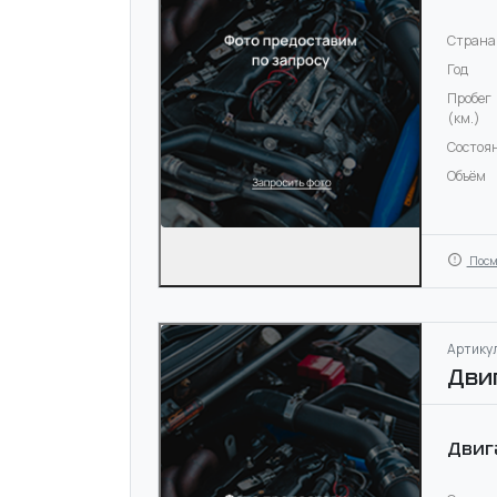
Страна
Год
Пробег
(км.)
Состоя
Объём
Посм
Артикул
Дви
Двиг