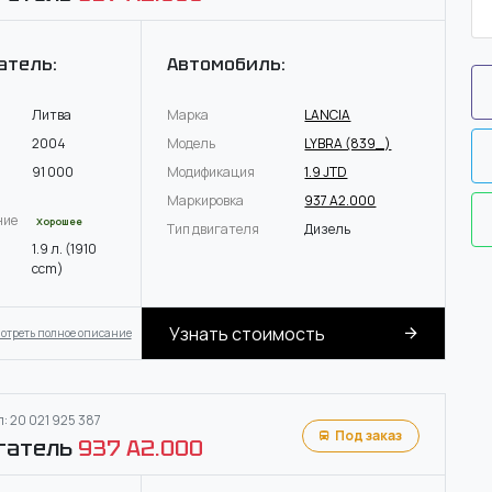
атель:
Автомобиль:
Литва
Марка
LANCIA
2004
Модель
LYBRA (839_)
91 000
Модификация
1.9 JTD
Маркировка
937 A2.000
ние
Хорошее
Тип двигателя
Дизель
1.9 л. (1910
ccm)
Узнать стоимость
отреть полное описание
: 20 021 925 387
Под заказ
гатель
937 A2.000