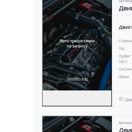
Артикул
Дви
Двиг
Страна
Год
Пробег
(км.)
Состоя
Объём
Посм
Артикул
Дви