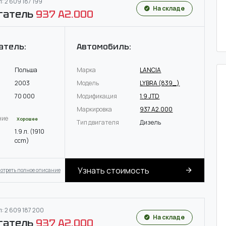
: 2 609 187 199
На складе
гатель
937 A2.000
атель:
Автомобиль:
Польша
Марка
LANCIA
2003
Модель
LYBRA (839_)
70 000
Модификация
1.9 JTD
Маркировка
937 A2.000
ние
Хорошее
Тип двигателя
Дизель
1.9 л. (1910
ccm)
Узнать стоимость
отреть полное описание
: 2 609 187 200
На складе
гатель
937 A2.000