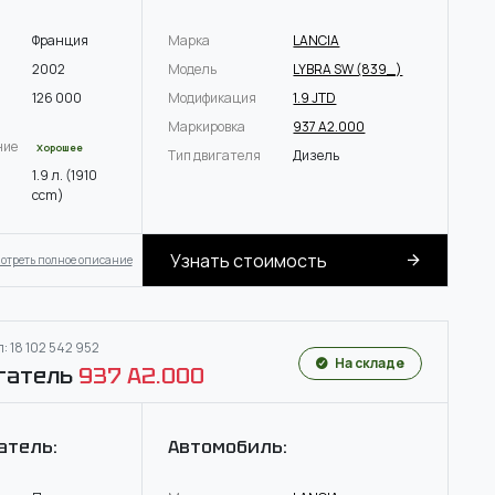
Франция
Марка
LANCIA
2002
Модель
LYBRA SW (839_)
126 000
Модификация
1.9 JTD
Маркировка
937 A2.000
ние
Хорошее
Тип двигателя
Дизель
1.9 л. (1910
ccm)
Узнать стоимость
отреть полное описание
: 18 102 542 952
На складе
гатель
937 A2.000
атель:
Автомобиль: