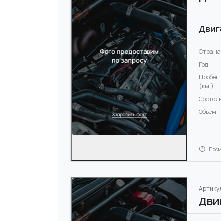
Двиг
Страна
Год
Пробег
(км.)
Состоя
Объём
Посм
Артикул
Дви