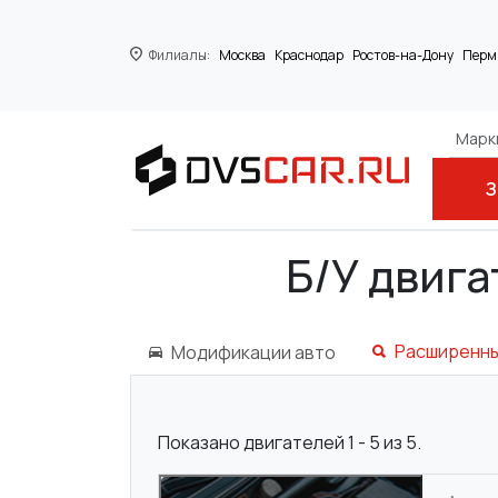
Филиалы:
Москва
Краснодар
Ростов-на-Дону
Перм
Марки
З
Главная
LANCIA
937 A2.000
Б/У двига
Расширенны
Модификации авто
Показано двигателей 1 - 5 из 5.