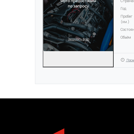
Страна
Год
Пробег
(км.)
Состоя
Объём
Посм