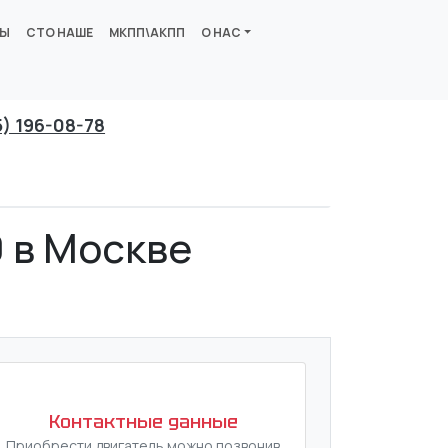
ВЫ
СТО НАШЕ
МКПП\АКПП
О НАС
5) 196-08-78
0 в Москве
Контактные данные
Приобрести двигатель можно позвонив