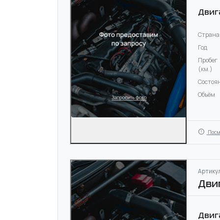
Двиг
Страна
Год
Пробег
(км.)
Состоя
Объём
Посм
Артикул
Дви
Двиг