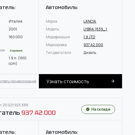
атель:
Автомобиль:
Италия
Марка
LANCIA
2001
Модель
LYBRA (839_)
180 000
Модификация
1.9 JTD
Маркировка
937 A2.000
ние
Хорошее
Тип двигателя
Дизель
1.9 л. (1910
ccm)
Узнать стоимость
отреть полное описание
: 20 021 925 388
На складе
гатель
937 A2.000
атель:
Автомобиль: