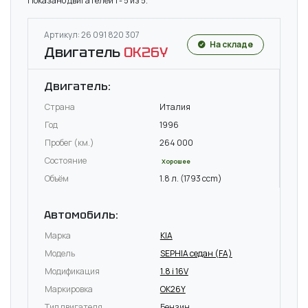
Показано двигателей 1 - 5 из 5.
Артикул: 26 091 820 307
На складе
Двигатель
OK26Y
Двигатель:
Страна
Италия
Год
1996
Пробег (км.)
264 000
Состояние
Хорошее
Объём
1.8 л. (1793 ccm)
Автомобиль:
Марка
KIA
Модель
SEPHIA седан (FA)
Модификация
1.8 i 16V
Маркировка
OK26Y
Тип двигателя
Бензин