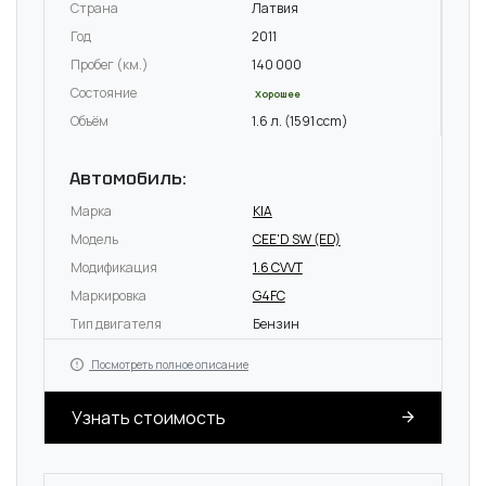
Страна
Латвия
Год
2011
Пробег (км.)
140 000
Состояние
Хорошее
Объём
1.6 л. (1591 ccm)
Автомобиль:
Марка
KIA
Модель
CEE'D SW (ED)
Модификация
1.6 CVVT
Маркировка
G4FC
Тип двигателя
Бензин
Посмотреть полное описание
Узнать стоимость