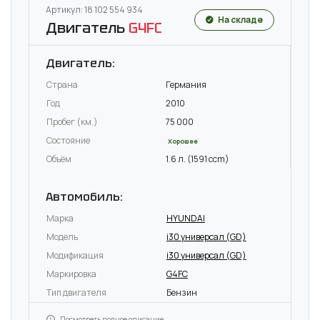
Артикул: 18 102 554 934
На складе
Двигатель
G4FC
Двигатель:
Страна
Германия
Год
2010
Пробег (км.)
75 000
Состояние
Хорошее
Объём
1.6 л. (1591 ccm)
Автомобиль:
Марка
HYUNDAI
Модель
i30 универсал (GD)
Модификация
i30 универсал (GD)
Маркировка
G4FC
Тип двигателя
Бензин
Посмотреть полное описание