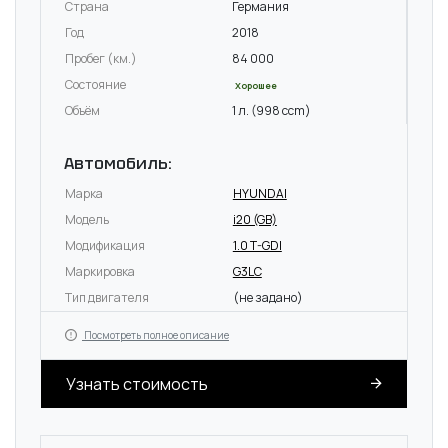
Страна
Германия
Год
2018
Пробег (км.)
84 000
Состояние
Хорошее
Объём
1 л. (998 ccm)
Автомобиль:
Марка
HYUNDAI
Модель
i20 (GB)
Модификация
1.0 T-GDI
Маркировка
G3LC
Тип двигателя
(не задано)
Посмотреть полное описание
Узнать стоимость