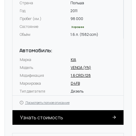
Страна
Польша
Год
2011
Пробег (км.)
98 000
Состояние
Хорошее
Объём
1.6 л. (1582 ccm)
Автомобиль:
Марка
KIA
Модель
VENGA (YN)
Модификация
1.6 CRDi 128
Маркировка
D4FB
Тип двигателя
Дизель
Посмотреть полное описание
Узнать стоимость