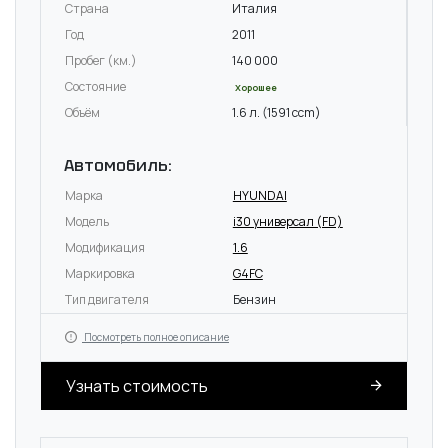
Страна
Италия
Год
2011
Пробег (км.)
140 000
Состояние
Хорошее
Объём
1.6 л. (1591 ccm)
Автомобиль:
Марка
HYUNDAI
Модель
i30 универсал (FD)
Модификация
1.6
Маркировка
G4FC
Тип двигателя
Бензин
Посмотреть полное описание
Узнать стоимость