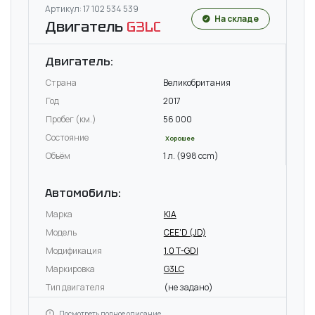
Артикул: 17 102 534 539
На складе
Двигатель
G3LC
Двигатель:
Страна
Великобритания
Год
2017
Пробег (км.)
56 000
Состояние
Хорошее
Объём
1 л. (998 ccm)
Автомобиль:
Марка
KIA
Модель
CEE'D (JD)
Модификация
1.0 T-GDI
Маркировка
G3LC
Тип двигателя
(не задано)
Посмотреть полное описание