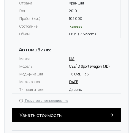
Страна
Франция
Год
2010
Пробег (км.)
105 000
Состояние
Хорошее
Объём
1.6 л. (1582 ccm)
Автомобиль:
Марка
KIA
Модель
CEE`D Sportswagon (JD)
Модификация
1.6 CRDi 136
Маркировка
D4FB
Тип двигателя
Дизель
Посмотреть полное описание
Узнать стоимость