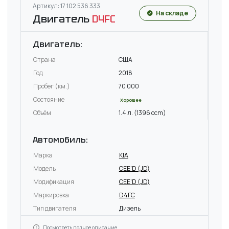
Артикул: 17 102 536 333
На складе
Двигатель
D4FC
Двигатель:
Страна
США
Год
2018
Пробег (км.)
70 000
Состояние
Хорошее
Объём
1.4 л. (1396 ccm)
Автомобиль:
Марка
KIA
Модель
CEE'D (JD)
Модификация
CEE'D (JD)
Маркировка
D4FC
Тип двигателя
Дизель
Посмотреть полное описание