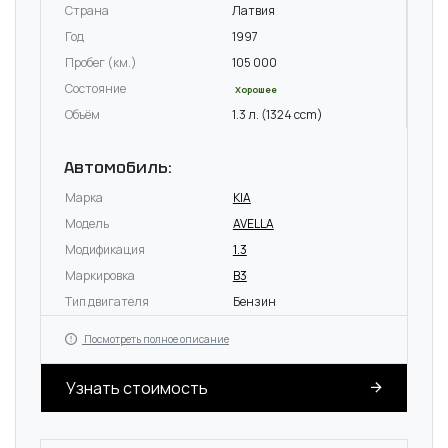
Страна
Латвия
Год
1997
Пробег (км.)
105 000
Состояние
Хорошее
Объём
1.3 л. (1324 ccm)
Автомобиль:
Марка
KIA
Модель
AVELLA
Модификация
1.3
Маркировка
B3
Тип двигателя
Бензин
Посмотреть полное описание
Узнать стоимость