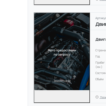
Артикул
Дви
Двиг
Страна
Год
Пробег
(км.)
Состоя
Объём
Посм