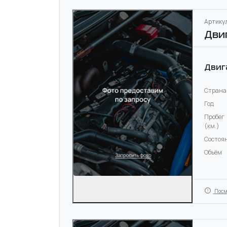
Артикул
Дви
Двиг
Страна
Год
Пробег
(км.)
Состоя
Объём
Посм