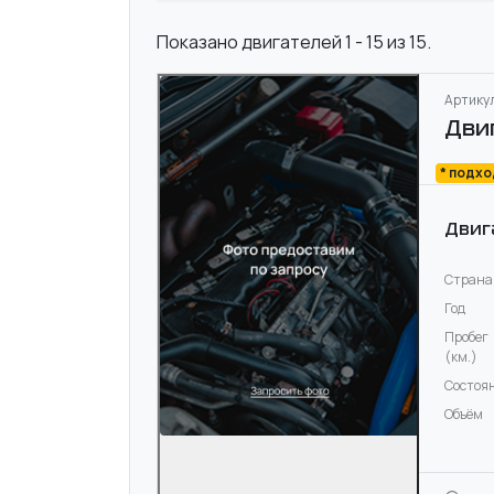
Показано двигателей 1 - 15 из 15.
Артикул
Дви
* подх
Двиг
Страна
Год
Пробег
(км.)
Состоя
Объём