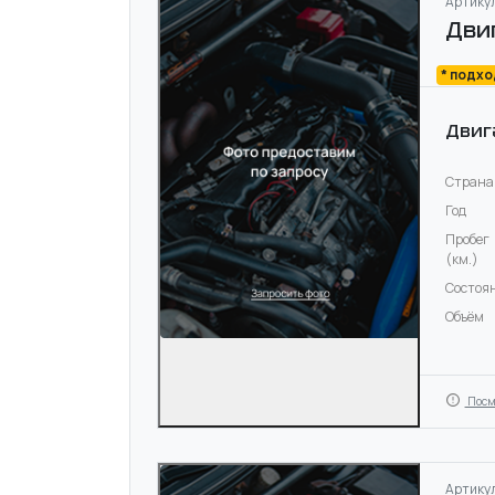
Артикул
Дви
* подх
Двиг
Страна
Год
Пробег
(км.)
Состоя
Объём
Посм
Артикул