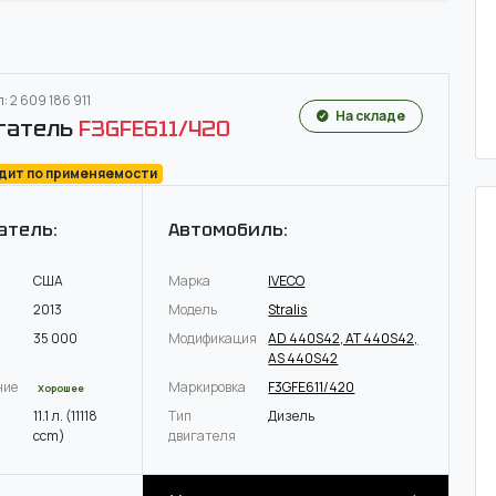
: 2 609 186 911
На складе
гатель
F3GFE611/420
одит по применяемости
атель:
Автомобиль:
США
Марка
IVECO
2013
Модель
Stralis
35 000
Модификация
AD 440S42, AT 440S42,
AS 440S42
ние
Маркировка
F3GFE611/420
Хорошее
11.1 л. (11118
Тип
Дизель
ccm)
двигателя