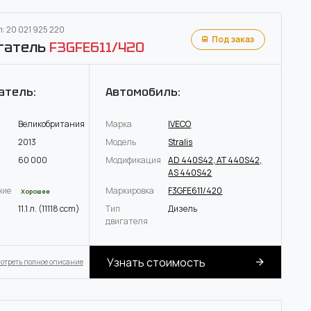
: 20 021 925 220
Под заказ
гатель
F3GFE611/420
атель:
Автомобиль:
Великобритания
Марка
IVECO
2013
Модель
Stralis
60 000
Модификация
AD 440S42, AT 440S42,
AS 440S42
ние
Маркировка
F3GFE611/420
Хорошее
11.1 л. (11118 ccm)
Тип
Дизель
двигателя
Узнать стоимость
отреть полное описание