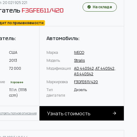
: 20 021 925 221
На складе
гатель
F3GFE611/420
одит по применяемости
атель:
Автомобиль:
США
Марка
IVECO
2013
Модель
Stralis
72 000
Модификация
AD 440S42, AT 440S42,
AS 440S42
ние
Маркировка
F3GFE611/420
Хорошее
11.1 л. (11118
Тип
Дизель
ccm)
двигателя
Узнать стоимость
отреть полное описание