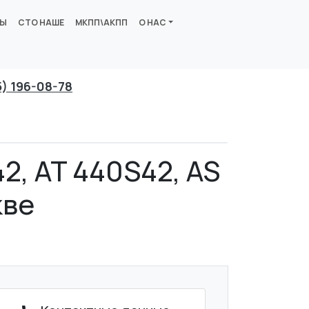
ВЫ
СТО НАШЕ
МКПП\АКПП
О НАС
5) 196-08-78
42, AT 440S42, AS
кве