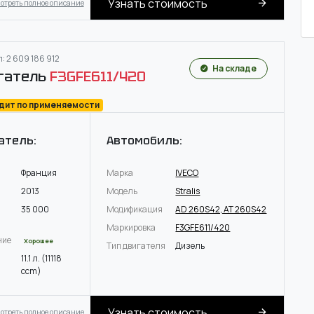
Узнать стоимость
отреть полное описание
: 2 609 186 912
На складе
гатель
F3GFE611/420
одит по применяемости
атель:
Автомобиль:
Франция
Марка
IVECO
2013
Модель
Stralis
35 000
Модификация
AD 260S42, AT 260S42
Маркировка
F3GFE611/420
ние
Хорошее
Тип двигателя
Дизель
11.1 л. (11118
ccm)
Узнать стоимость
отреть полное описание