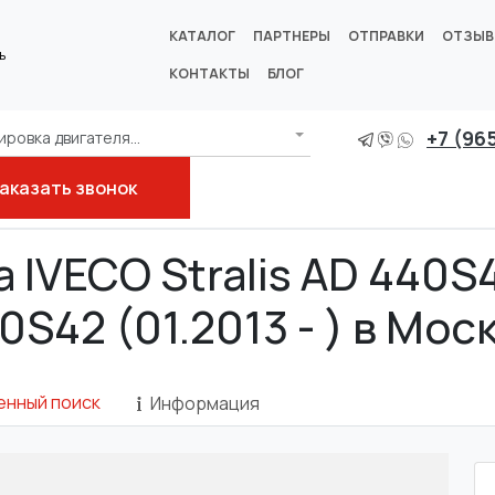
КАТАЛОГ
ПАРТНЕРЫ
ОТПРАВКИ
ОТЗЫ
ь
КОНТАКТЫ
БЛОГ
+7 (96
ровка двигателя...
аказать звонок
AT 440S42, AS 440S42
 IVECO Stralis AD 440S
0S42 (01.2013 - ) в Мос
енный поиск
Информация