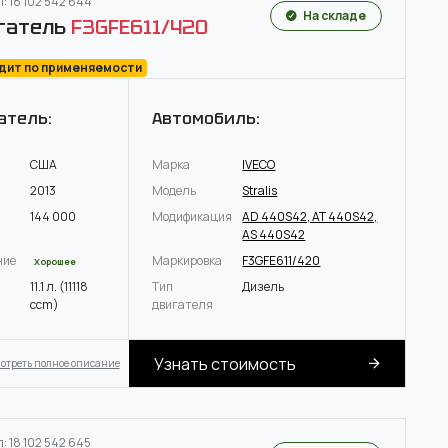
: 18 102 542 644
На складе
гатель
F3GFE611/420
одит по применяемости
атель:
Автомобиль:
США
Марка
IVECO
2013
Модель
Stralis
144 000
Модификация
AD 440S42, AT 440S42,
AS 440S42
ние
Маркировка
F3GFE611/420
Хорошее
11.1 л. (11118
Тип
Дизель
ccm)
двигателя
Узнать стоимость
отреть полное описание
: 18 102 542 645