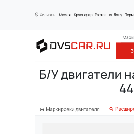
Филиалы:
Москва
Краснодар
Ростов-на-Дону
Перм
Марки
З
Главная
IVECO
Stralis
AD 440S42, 
Б/У двигатели на
44
Расшир
Маркировки двигателя