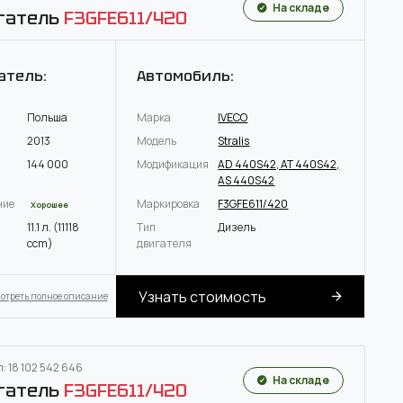
На складе
гатель
F3GFE611/420
атель:
Автомобиль:
Польша
Марка
IVECO
2013
Модель
Stralis
144 000
Модификация
AD 440S42, AT 440S42,
AS 440S42
ние
Маркировка
F3GFE611/420
Хорошее
11.1 л. (11118
Тип
Дизель
ccm)
двигателя
Узнать стоимость
отреть полное описание
: 18 102 542 646
На складе
гатель
F3GFE611/420