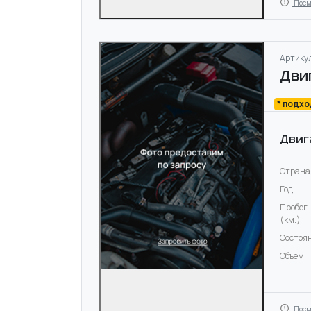
Посм
Артикул
Дви
* подх
Двиг
Страна
Год
Пробег
(км.)
Состоя
Объём
Посм