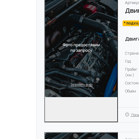
Артикул
Дви
* подх
Двиг
Страна
Год
Пробег
(км.)
Состоя
Объём
Посм