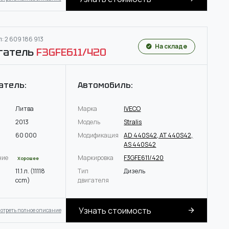
: 2 609 186 913
На складе
гатель
F3GFE611/420
атель:
Автомобиль:
Литва
Марка
IVECO
2013
Модель
Stralis
60 000
Модификация
AD 440S42, AT 440S42,
AS 440S42
ние
Маркировка
F3GFE611/420
Хорошее
11.1 л. (11118
Тип
Дизель
ccm)
двигателя
Узнать стоимость
отреть полное описание