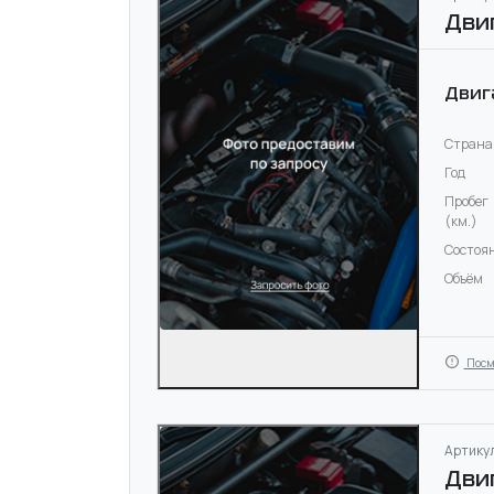
Дви
Двиг
Страна
Год
Пробег
(км.)
Состоя
Объём
Посм
Артикул
Дви