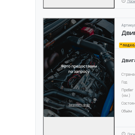
Посм
Артикул
Дви
* подх
Двиг
Страна
Год
Пробег
(км.)
Состоя
Объём
Посм