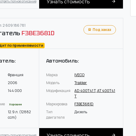
Узнать стоимость
отреть полное описание
: 2 609 186 781
Под заказ
гатель
F3BE3681D
одит по применяемости
атель:
Автомобиль:
Франция
Марка
IVECO
2006
Модель
Trakker
144 000
Модификация
AD 400T41 T, AT 400T41
T
ние
Маркировка
F3BE3681D
Хорошее
12.9 л. (12882
Тип
Дизель
ccm)
двигателя
Узнать стоимость
отреть полное описание