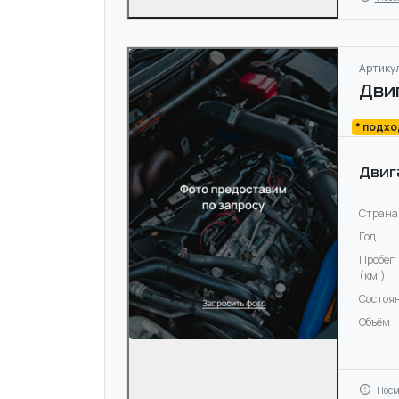
Артикул
Дви
* подх
Двиг
Страна
Год
Пробег
(км.)
Состоя
Объём
Посм