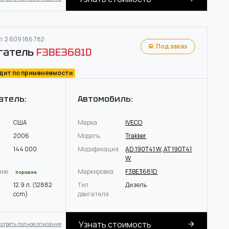
: 2 609 186 782
Под заказ
гатель
F3BE3681D
одит по применяемости
атель:
Автомобиль:
США
Марка
IVECO
2006
Модель
Trakker
144 000
Модификация
AD 190T41 W, AT 190T41
W
ние
Маркировка
F3BE3681D
Хорошее
12.9 л. (12882
Тип
Дизель
ccm)
двигателя
Узнать стоимость
отреть полное описание