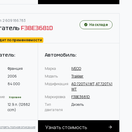
: 2 609 186 783
На складе
гатель
F3BE3681D
одит по применяемости
атель:
Автомобиль:
Франция
Марка
IVECO
2006
Модель
Trakker
84 000
Модификация
AD 720T41 WT, AT 720T41
WT
ние
Маркировка
F3BE3681D
Хорошее
12.9 л. (12882
Тип
Дизель
ccm)
двигателя
Узнать стоимость
отреть полное описание