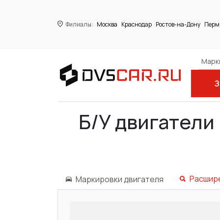
Филиалы:
Москва
Краснодар
Ростов-на-Дону
Перм
Марки
З
Главная
IVECO
Stralis
490S40 T
Б/У двигатели н
Расшир
Маркировки двигателя