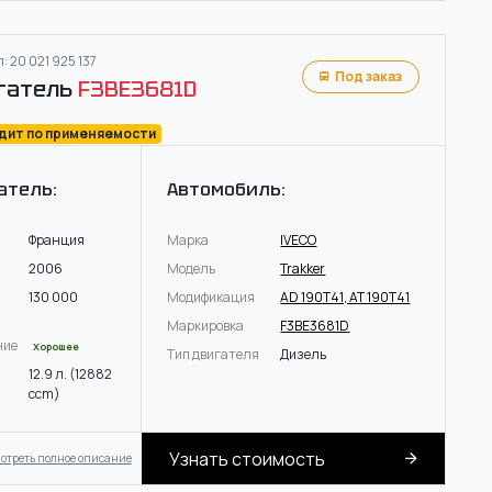
: 20 021 925 137
Под заказ
гатель
F3BE3681D
одит по применяемости
атель:
Автомобиль:
Франция
Марка
IVECO
2006
Модель
Trakker
130 000
Модификация
AD 190T41, AT 190T41
Маркировка
F3BE3681D
ние
Хорошее
Тип двигателя
Дизель
12.9 л. (12882
ccm)
Узнать стоимость
отреть полное описание