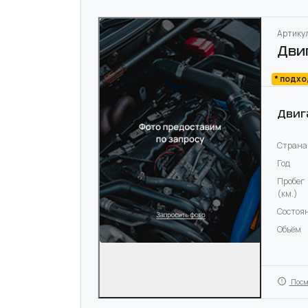
Артикул
Дви
* подх
Двиг
Страна
Год
Пробег
(км.)
Состоя
Объём
Посм