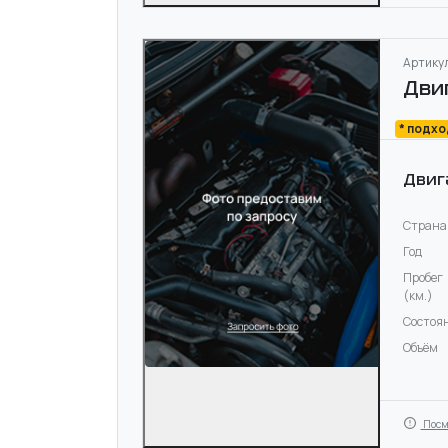
Артикул
Дви
* подх
Двиг
Страна
Год
Пробег
(км.)
Состоя
Объём
Посм