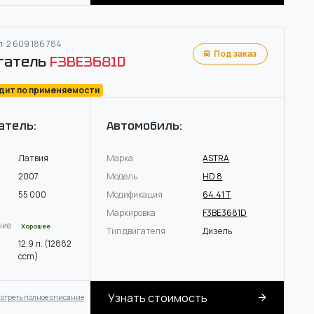
: 2 609 186 784
Под заказ
гатель
F3BE3681D
одит по применяемости
атель:
Автомобиль:
Латвия
Марка
ASTRA
2007
Модель
HD 8
55 000
Модификация
64.41 T
Маркировка
F3BE3681D
ние
Хорошее
Тип двигателя
Дизель
12.9 л. (12882
ccm)
Узнать стоимость
отреть полное описание