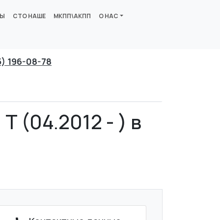
ВЫ
СТО НАШЕ
МКПП\АКПП
О НАС
5) 196-08-78
T (04.2012 - ) в