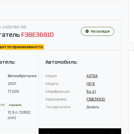
: 2 609 186 780
На складе
гатель
F3BE3681D
одит по применяемости
атель:
Автомобиль:
Великобритания
Марка
ASTRA
2007
Модель
HD 8
77 000
Модификация
64.41
Маркировка
F3BE3681D
ние
Хорошее
Тип двигателя
Дизель
12.9 л. (12882
ccm)