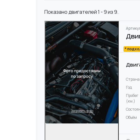
Показано двигателей 1 - 9 из 9.
Артикул
Дви
* подх
Двиг
Страна
Год
Пробег
(км.)
Состоя
Объём