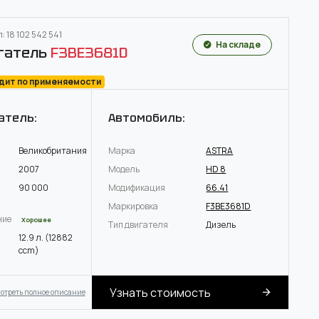
: 18 102 542 541
На складе
гатель
F3BE3681D
одит по применяемости
атель:
Автомобиль:
Великобритания
Марка
ASTRA
2007
Модель
HD 8
90 000
Модификация
66.41
Маркировка
F3BE3681D
ние
Хорошее
Тип двигателя
Дизель
12.9 л. (12882
ccm)
Узнать стоимость
отреть полное описание