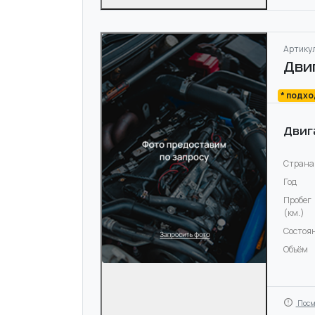
Артикул
Дви
* подх
Двиг
Страна
Год
Пробег
(км.)
Состоя
Объём
Посм