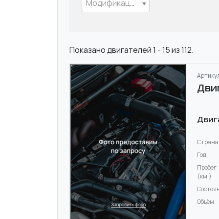
Модификация
Показано двигателей 1 - 15 из 112.
Артикул
Дви
Двиг
Страна
Год
Пробег
(км.)
Состоя
Объём