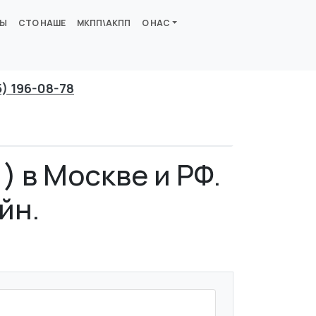
ВЫ
СТО НАШЕ
МКПП\АКПП
О НАС
5) 196-08-78
 ) в Москве и РФ.
йн.