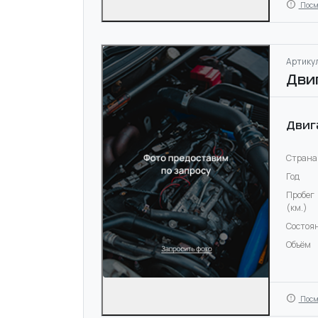
Посм
Артикул
Дви
Двиг
Страна
Год
Пробег
(км.)
Состоя
Объём
Посм