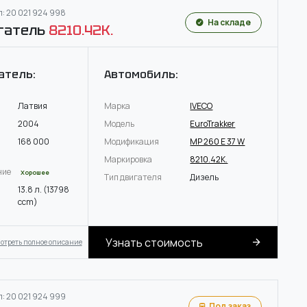
: 20 021 924 998
На складе
гатель
8210.42K.
атель:
Автомобиль:
Латвия
Марка
IVECO
2004
Модель
EuroTrakker
168 000
Модификация
MP 260 E 37 W
Маркировка
8210.42K.
ние
Хорошее
Тип двигателя
Дизель
13.8 л. (13798
ccm)
Узнать стоимость
отреть полное описание
: 20 021 924 999
Под заказ