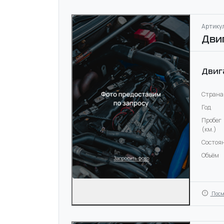
Артикул
Дви
Двиг
Страна
Год
Пробег
(км.)
Состоя
Объём
Посм