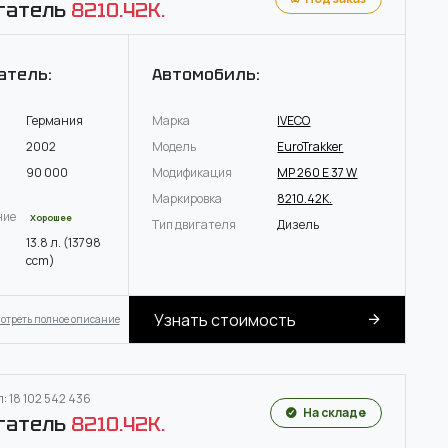
гатель
8210.42K.
атель:
Автомобиль:
Германия
Марка
IVECO
2002
Модель
EuroTrakker
90 000
Модификация
MP 260 E 37 W
Маркировка
8210.42K.
ние
Хорошее
Тип двигателя
Дизель
13.8 л. (13798
ccm)
Узнать стоимость
отреть полное описание
: 18 102 542 436
На складе
гатель
8210.42K.