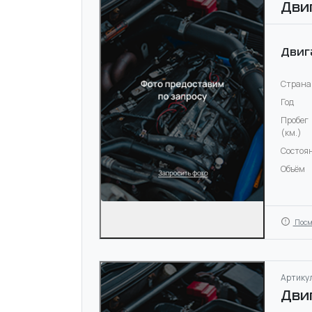
Дви
Двиг
Страна
Год
Пробег
(км.)
Состоя
Объём
Посм
Артикул
Дви