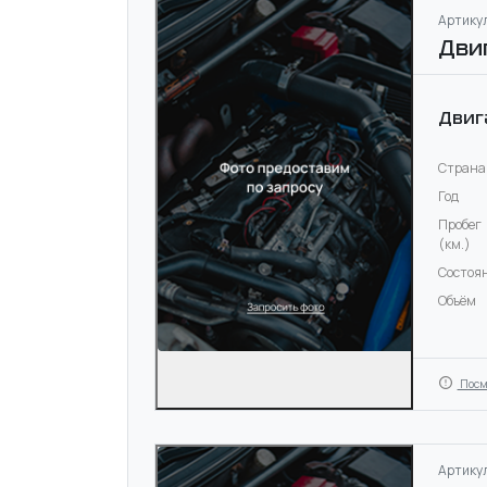
Артикул
Дви
Двиг
Страна
Год
Пробег
(км.)
Состоя
Объём
Посм
Артикул