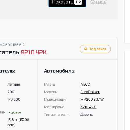
Показать
Сбросить
112
: 2 609 186 612
Под заказ
гатель
8210.42K.
атель:
Автомобиль:
Латвия
Марка
IVECO
2001
Модель
EuroTrakker
170 000
Модификация
MP 260 E 37 W
Маркировка
8210.42K.
ние
Хорошее
Тип двигателя
Дизель
13.8 л. (13798
ccm)