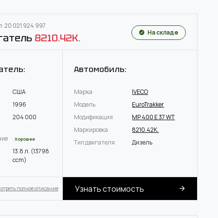
: 20 021 924 997
На складе
гатель
8210.42K.
атель:
Автомобиль:
США
Марка
IVECO
1996
Модель
EuroTrakker
204 000
Модификация
MP 400 E 37 WT
Маркировка
8210.42K.
ние
Хорошее
Тип двигателя
Дизель
13.8 л. (13798
ccm)
Узнать стоимость
отреть полное описание