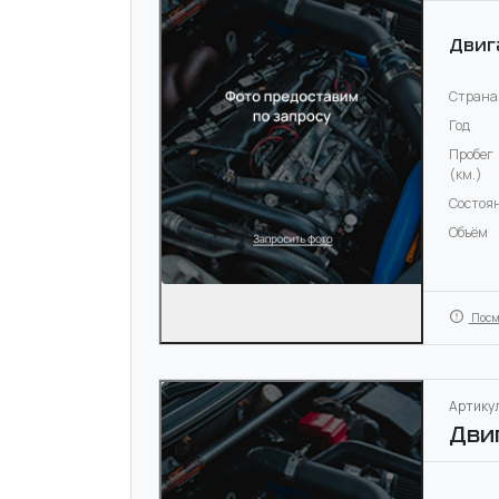
Двиг
Страна
Год
Пробег
(км.)
Состоя
Объём
Посм
Артикул
Дви