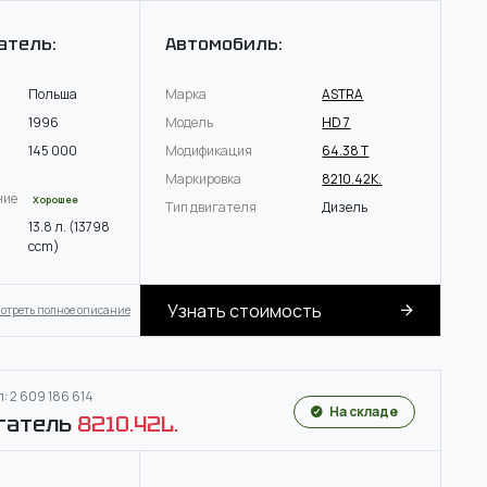
атель:
Автомобиль:
Польша
Марка
ASTRA
1996
Модель
HD 7
145 000
Модификация
64.38 T
Маркировка
8210.42K.
ние
Хорошее
Тип двигателя
Дизель
13.8 л. (13798
ccm)
Узнать стоимость
отреть полное описание
: 2 609 186 614
На складе
гатель
8210.42L.