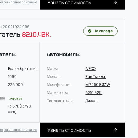
Узнать стоимость
отреть полное описание
: 20 021 924 996
На складе
гатель
8210.42K.
атель:
Автомобиль:
Великобритания
Марка
IVECO
1999
Модель
EuroTrakker
228 000
Модификация
MP 260 E 37 W
Маркировка
8210.42K.
ние
Хорошее
Тип двигателя
Дизель
13.8 л. (13798
ccm)
Узнать стоимость
отреть полное описание