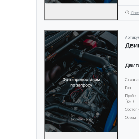
Посм
Артикул
Дви
Двиг
Страна
Год
Пробег
(км.)
Состоя
Объём