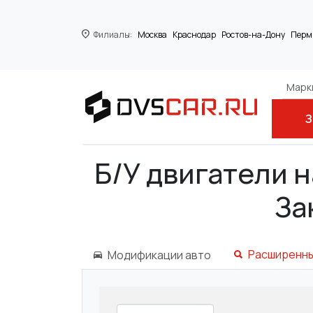
Филиалы:
Москва
Краснодар
Ростов-на-Дону
Перм
Марки
З
Главная
ASTRA
HD 8
Б/У двигатели на
За
Расширенны
Модификации авто