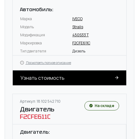
Автомобиль:
Марка
IVECO
Модель
Stralis
Модификация
450S33 T
Маркировка
F2CFE611C
Тип двигателя
Дизель
Посмотреть полное описание
Узнать стоимость
Артикул: 18 102 542 710
На складе
Двигатель
F2CFE611C
Двигатель: