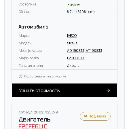
Состояние
Хорошее
Объём
8.7 л. (8708 ccm)
Автомобиль:
Марка
IVECO
Модель
Stralis
Модификация
AD 190S33, AT 190S33
Маркировка
F2CFE611C
Тип двигателя
Дизель
Посмотреть полное описание
Узнать стоимость
Артикул: 20 021 925 279
Под заказ
Двигатель
F2CFE611C