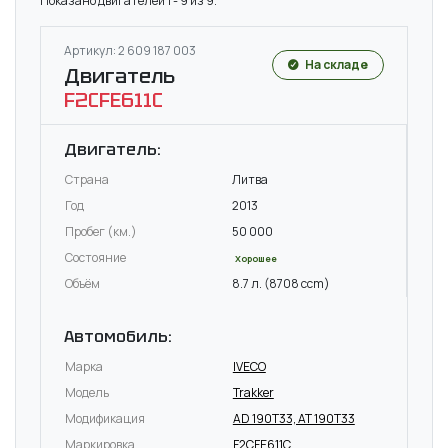
Показано двигателей 1 - 9 из 9.
Артикул: 2 609 187 003
На складе
Двигатель
F2CFE611C
Двигатель:
Страна
Литва
Год
2013
Пробег (км.)
50 000
Состояние
Хорошее
Объём
8.7 л. (8708 ccm)
Автомобиль:
Марка
IVECO
Модель
Trakker
Модификация
AD 190T33, AT 190T33
Маркировка
F2CFE611C