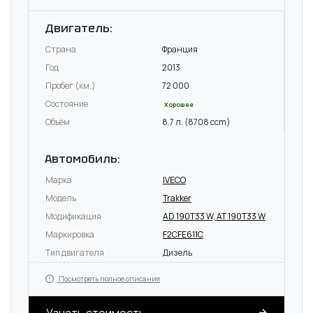
Двигатель:
Страна
Франция
Год
2013
Пробег (км.)
72 000
Состояние
Хорошее
Объём
8.7 л. (8708 ccm)
Автомобиль:
Марка
IVECO
Модель
Trakker
Модификация
AD 190T33 W, AT 190T33 W
Маркировка
F2CFE611C
Тип двигателя
Дизель
Посмотреть полное описание
Узнать стоимость