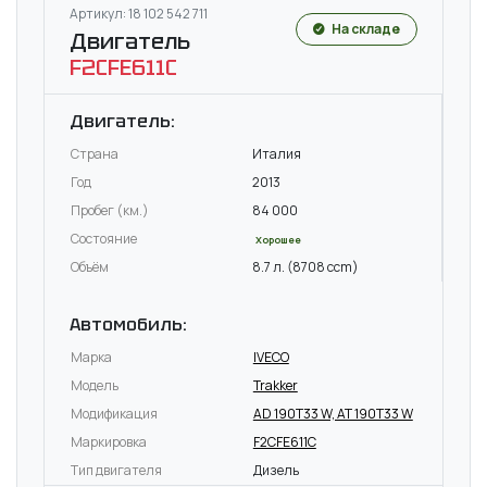
Артикул: 18 102 542 711
На складе
Двигатель
F2CFE611C
Двигатель:
Страна
Италия
Год
2013
Пробег (км.)
84 000
Состояние
Хорошее
Объём
8.7 л. (8708 ccm)
Автомобиль:
Марка
IVECO
Модель
Trakker
Модификация
AD 190T33 W, AT 190T33 W
Маркировка
F2CFE611C
Тип двигателя
Дизель