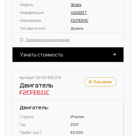
Модель
Stralis
Модификация
450S33 T
Маркировка
F2CFE611C
Тип двигателя
Дизель
Посмотреть полное описание
Узнать стоимость
Артикул: 20 021 925 278
Под заказ
Двигатель
F2CFE611C
Двигатель:
Страна
Италия
Год
2013
Пробег (км.)
60 000