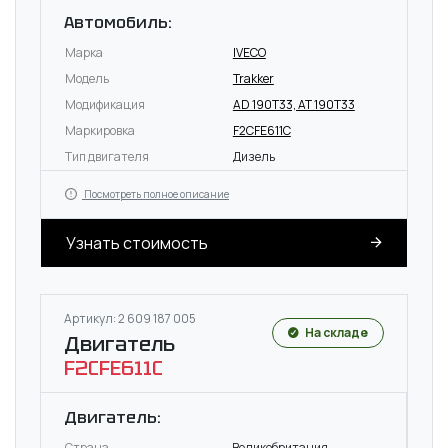
Автомобиль:
Марка
IVECO
Модель
Trakker
Модификация
AD 190T33, AT 190T33
Маркировка
F2CFE611C
Тип двигателя
Дизель
Посмотреть полное описание
Узнать стоимость
Артикул: 2 609 187 005
На складе
Двигатель
F2CFE611C
Двигатель:
Страна
Великобритания