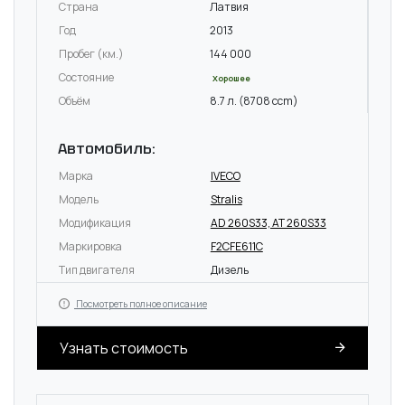
Страна
Латвия
Год
2013
Пробег (км.)
144 000
Состояние
Хорошее
Объём
8.7 л. (8708 ccm)
Автомобиль:
Марка
IVECO
Модель
Stralis
Модификация
AD 260S33, AT 260S33
Маркировка
F2CFE611C
Тип двигателя
Дизель
Посмотреть полное описание
Узнать стоимость