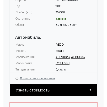
Год
2013
Пробег (км.)
35 000
Состояние
Хорошее
Объём
8.7 л. (8708 ccm)
Автомобиль:
Марка
IVECO
Модель
Stralis
Модификация
AD 190S33, AT 190S33
Маркировка
F2CFE611C
Тип двигателя
Дизель
Посмотреть полное описание
Узнать стоимость