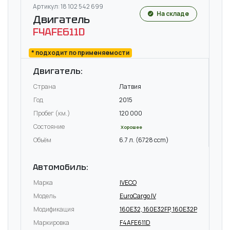
Артикул: 18 102 542 699
На складе
Двигатель
F4AFE611D
* подходит по применяемости
Двигатель:
Страна
Латвия
Год
2015
Пробег (км.)
120 000
Состояние
Хорошее
Объём
6.7 л. (6728 ccm)
Автомобиль:
Марка
IVECO
Модель
EuroCargo IV
Модификация
160E32, 160E32FP, 160E32P
Маркировка
F4AFE611D