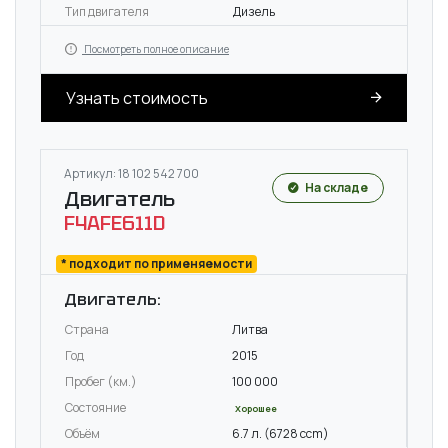
Тип двигателя
Дизель
Посмотреть полное описание
Узнать стоимость
Артикул: 18 102 542 700
На складе
Двигатель
F4AFE611D
* подходит по применяемости
Двигатель:
Страна
Литва
Год
2015
Пробег (км.)
100 000
Состояние
Хорошее
Объём
6.7 л. (6728 ccm)