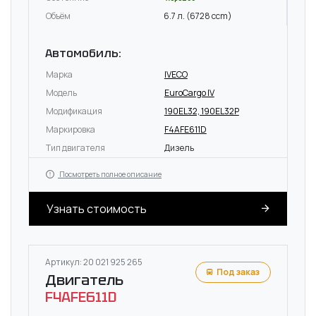
Объём
6.7 л. (6728 ccm)
Автомобиль:
Марка
IVECO
Модель
EuroCargo IV
Модификация
190EL32, 190EL32P
Маркировка
F4AFE611D
Тип двигателя
Дизель
Посмотреть полное описание
Узнать стоимость
Артикул: 20 021 925 265
Под заказ
Двигатель
F4AFE611D