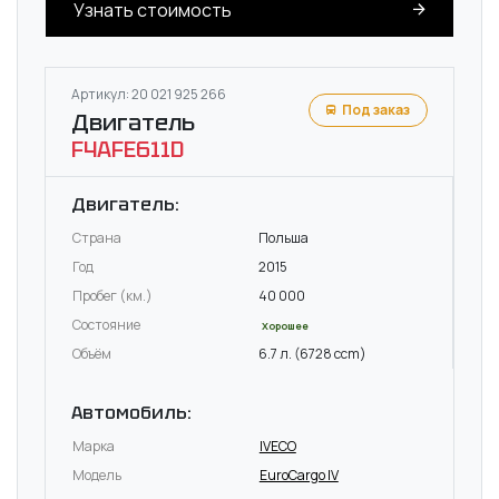
Узнать стоимость
Артикул: 20 021 925 266
Под заказ
Двигатель
F4AFE611D
Двигатель:
Страна
Польша
Год
2015
Пробег (км.)
40 000
Состояние
Хорошее
Объём
6.7 л. (6728 ccm)
Автомобиль:
Марка
IVECO
Модель
EuroCargo IV