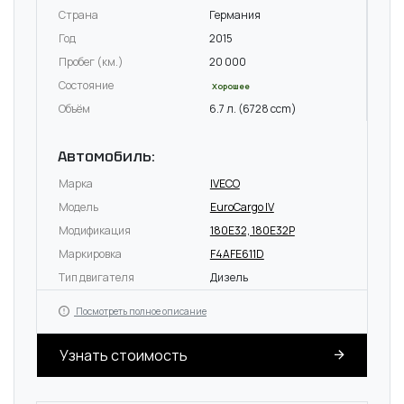
Страна
Германия
Год
2015
Пробег (км.)
20 000
Состояние
Хорошее
Объём
6.7 л. (6728 ccm)
Автомобиль:
Марка
IVECO
Модель
EuroCargo IV
Модификация
180E32, 180E32P
Маркировка
F4AFE611D
Тип двигателя
Дизель
Посмотреть полное описание
Узнать стоимость