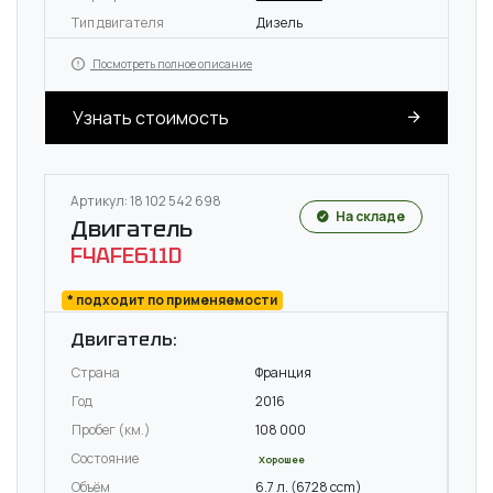
Тип двигателя
Дизель
Посмотреть полное описание
Узнать стоимость
Артикул: 18 102 542 698
На складе
Двигатель
F4AFE611D
* подходит по применяемости
Двигатель:
Страна
Франция
Год
2016
Пробег (км.)
108 000
Состояние
Хорошее
Объём
6.7 л. (6728 ccm)