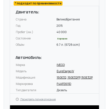
* подходит по применяемости
Двигатель:
Страна
Великобритания
Год
2015
Пробег (км.)
40 000
Состояние
Хорошее
Объём
6.7 л. (6728 ccm)
Автомобиль:
Марка
IVECO
Модель
EuroCargo IV
Модификация
150E32, 150E32FP, 150E32P
Маркировка
F4AFE611D
Тип двигателя
Дизель
Посмотреть полное описание