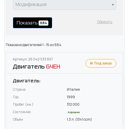
Модификация
Сбросить
Показать
684
Показано двигателей 1 - 15 из 684.
Артикул: 26 042 533 857
Под заказ
Двигатель
G4EH
Двигатель:
Страна
Италия
Год
1999
Пробег (км.)
312 000
Состояние
Хорошее
Объём
1.3 л. (1341 ccm)