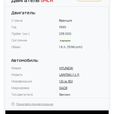
Двигатель
G4CR
Двигатель:
Страна
Франция
Год
1990
Пробег (км.)
238 000
Состояние
Хорошее
Объём
1.6 л. (1596 ccm)
Автомобиль:
Марка
HYUNDAI
Модель
LANTRA I (J-1)
Модификация
1.6 i.e. 16V
Маркировка
G4CR
Тип двигателя
Бензин
Посмотреть полное описание