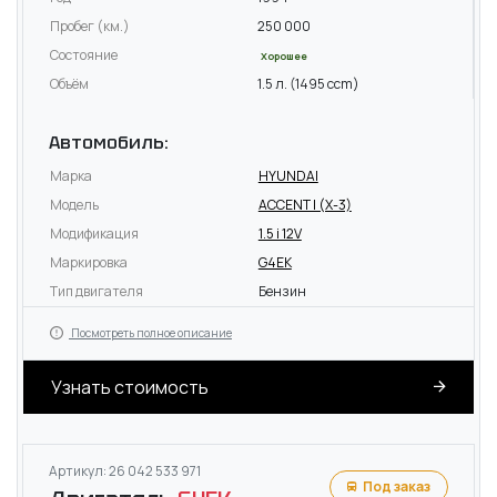
Пробег (км.)
250 000
Состояние
Хорошее
Объём
1.5 л. (1495 ccm)
Автомобиль:
Марка
HYUNDAI
Модель
ACCENT I (X-3)
Модификация
1.5 i 12V
Маркировка
G4EK
Тип двигателя
Бензин
Посмотреть полное описание
Узнать стоимость
Артикул: 26 042 533 971
Под заказ