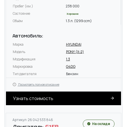
Пробег (км.)
238 000
Состояние
Хорошее
Объём
1.3 л. (1299 ccm)
Автомобиль:
Марка
HYUNDAI
Модель
PONY (X-2)
Модификация
1.3
Маркировка
G4DG
Тип двигателя
Бензин
Посмотреть полное описание
Узнать стоимость
Артикул: 26 042 533 846
На складе
Двигатель
G15B