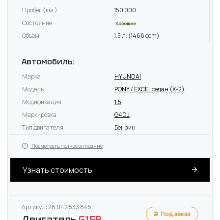
Пробег (км.)
150 000
Состояние
Хорошее
Объём
1.5 л. (1468 ccm)
Автомобиль:
Марка
HYUNDAI
Модель
PONY / EXCEL седан (X-2)
Модификация
1.5
Маркировка
G4DJ
Тип двигателя
Бензин
Посмотреть полное описание
Узнать стоимость
Артикул: 26 042 533 845
Под заказ
Двигатель
G15B