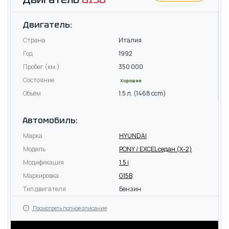
Двигатель:
Страна
Италия
Год
1992
Пробег (км.)
350 000
Состояние
Хорошее
Объём
1.5 л. (1468 ccm)
Автомобиль:
Марка
HYUNDAI
Модель
PONY / EXCEL седан (X-2)
Модификация
1.5 i
Маркировка
G15B
Тип двигателя
Бензин
Посмотреть полное описание