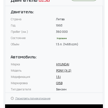
Двигатель:
Страна
Литва
Год
1993
Пробег (км.)
360 000
Состояние
Хорошее
Объём
1.5 л. (1468 ccm)
Автомобиль:
Марка
HYUNDAI
Модель
PONY (X-2)
Модификация
1.5 i
Маркировка
G15B
Тип двигателя
Бензин
Посмотреть полное описание