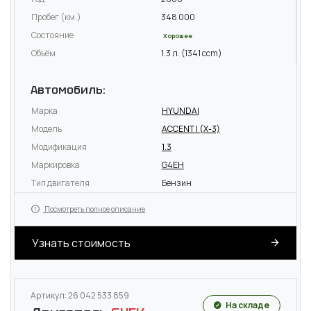
Пробег (км.)
348 000
Состояние
Хорошее
Объём
1.3 л. (1341 ccm)
Автомобиль:
Марка
HYUNDAI
Модель
ACCENT I (X-3)
Модификация
1.3
Маркировка
G4EH
Тип двигателя
Бензин
Посмотреть полное описание
Узнать стоимость
Артикул: 26 042 533 859
На складе