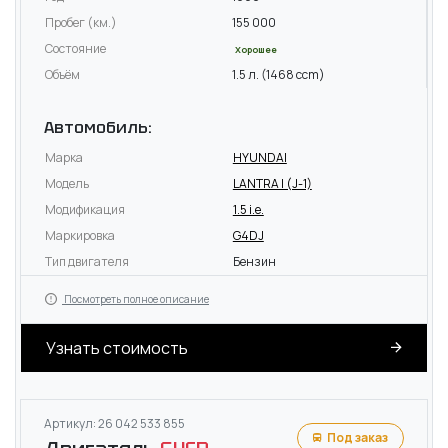
Пробег (км.)
155 000
Состояние
Хорошее
Объём
1.5 л. (1468 ccm)
Автомобиль:
Марка
HYUNDAI
Модель
LANTRA I (J-1)
Модификация
1.5 i.e.
Маркировка
G4DJ
Тип двигателя
Бензин
Посмотреть полное описание
Узнать стоимость
Артикул: 26 042 533 855
Под заказ