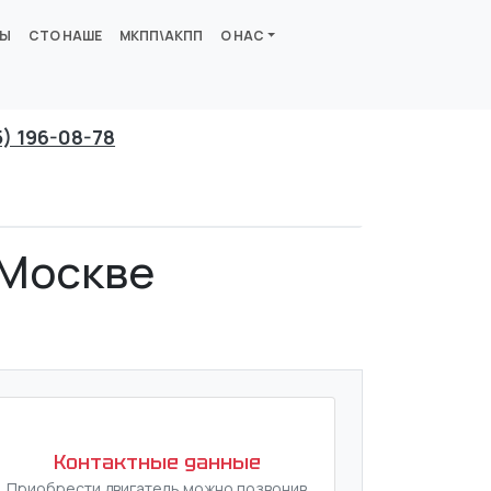
ВЫ
СТО НАШЕ
МКПП\АКПП
О НАС
5) 196-08-78
 Москве
Контактные данные
Приобрести двигатель можно позвонив