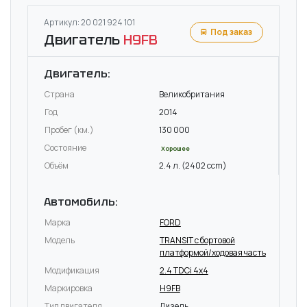
Артикул: 20 021 924 101
Под заказ
Двигатель
H9FB
Двигатель:
Страна
Великобритания
Год
2014
Пробег (км.)
130 000
Состояние
Хорошее
Объём
2.4 л. (2402 ccm)
Автомобиль:
Марка
FORD
Модель
TRANSIT c бортовой
платформой/ходовая часть
Модификация
2.4 TDCi 4x4
Маркировка
H9FB
Тип двигателя
Дизель