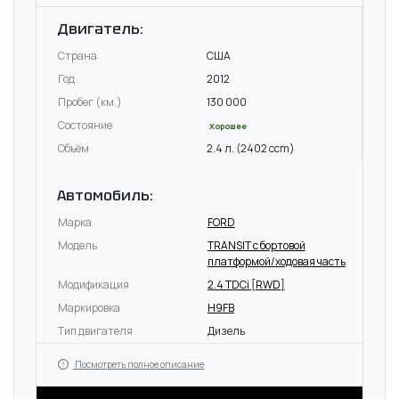
Двигатель:
Страна
США
Год
2012
Пробег (км.)
130 000
Состояние
Хорошее
Объём
2.4 л. (2402 ccm)
Автомобиль:
Марка
FORD
Модель
TRANSIT c бортовой
платформой/ходовая часть
Модификация
2.4 TDCi [RWD]
Маркировка
H9FB
Тип двигателя
Дизель
Посмотреть полное описание