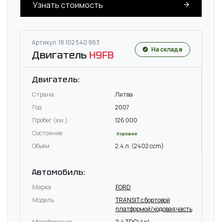
Узнать стоимость
Артикул: 18 102 540 983
На складе
Двигатель
H9FB
Двигатель:
Страна
Литва
Год
2007
Пробег (км.)
126 000
Состояние
Хорошее
Объём
2.4 л. (2402 ccm)
Автомобиль:
Марка
FORD
Модель
TRANSIT c бортовой
платформой/ходовая часть
Модификация
2.4 TDCi 4x4