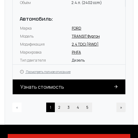
Объём
2.4 л. (2402 ccm)
Автомобиль:
Марка
FORD
Модель
TRANSIT Фургон
Модификация
2.4 TDCi [RWD]
Маркировка
PHFA
Тип двигателя
Дизель
Посмотреть полное описание
Узнать стоимость
«
1
2
3
4
5
»