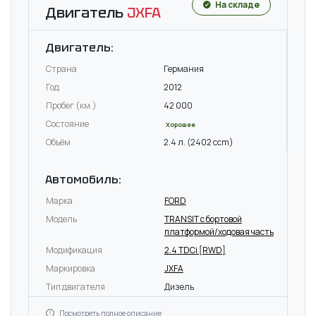
На складе
Двигатель
JXFA
Двигатель:
Страна
Германия
Год
2012
Пробег (км.)
42 000
Состояние
Хорошее
Объём
2.4 л. (2402 ccm)
Автомобиль:
Марка
FORD
Модель
TRANSIT c бортовой
платформой/ходовая часть
Модификация
2.4 TDCi [RWD]
Маркировка
JXFA
Тип двигателя
Дизель
Посмотреть полное описание