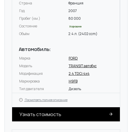
Страна
Франция
Год
2007
Пробег (км.)
80 000
Состояние
Хорошее
Объём
2.4 л. (2402 ccm)
Автомобиль:
Марка
FORD
Модель
TRANSIT автобус
Модификация
2.4 TDCi 4x4
Маркировка
H9FB
Тип двигателя
Дизель
Посмотреть полное описание
Узнать стоимость