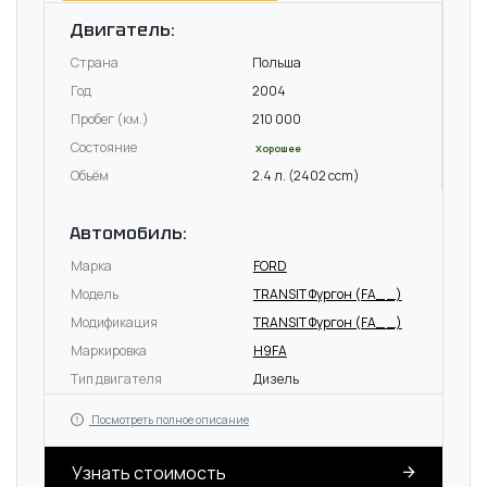
Двигатель:
Страна
Польша
Год
2004
Пробег (км.)
210 000
Состояние
Хорошее
Объём
2.4 л. (2402 ccm)
Автомобиль:
Марка
FORD
Модель
TRANSIT Фургон (FA_ _)
Модификация
TRANSIT Фургон (FA_ _)
Маркировка
H9FA
Тип двигателя
Дизель
Посмотреть полное описание
Узнать стоимость