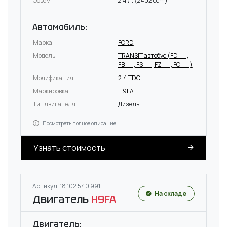
Объём
2.4 л. (2402 ccm)
Автомобиль:
Марка
FORD
Модель
TRANSIT автобус (FD_ _,
FB_ _, FS_ _, FZ_ _, FC_ _)
Модификация
2.4 TDCi
Маркировка
H9FA
Тип двигателя
Дизель
Посмотреть полное описание
Узнать стоимость
Артикул: 18 102 540 991
На складе
Двигатель
H9FA
Двигатель: