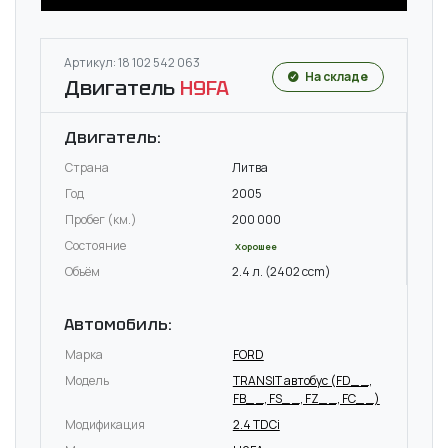
Артикул: 18 102 542 063
На складе
Двигатель
H9FA
Двигатель:
Страна
Литва
Год
2005
Пробег (км.)
200 000
Состояние
Хорошее
Объём
2.4 л. (2402 ccm)
Автомобиль:
Марка
FORD
Модель
TRANSIT автобус (FD_ _,
FB_ _, FS_ _, FZ_ _, FC_ _)
Модификация
2.4 TDCi