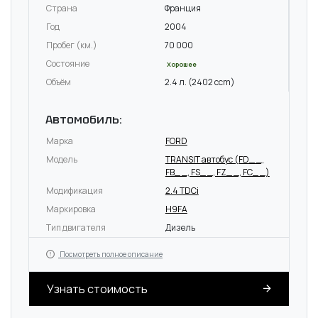
Страна
Франция
Год
2004
Пробег (км.)
70 000
Состояние
Хорошее
Объём
2.4 л. (2402 ccm)
Автомобиль:
Марка
FORD
Модель
TRANSIT автобус (FD_ _,
FB_ _, FS_ _, FZ_ _, FC_ _)
Модификация
2.4 TDCi
Маркировка
H9FA
Тип двигателя
Дизель
Посмотреть полное описание
Узнать стоимость