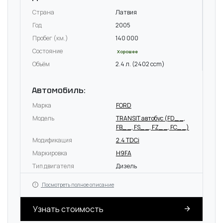
Страна
Латвия
Год
2005
Пробег (км.)
140 000
Состояние
Хорошее
Объём
2.4 л. (2402 ccm)
Автомобиль:
Марка
FORD
Модель
TRANSIT автобус (FD_ _,
FB_ _, FS_ _, FZ_ _, FC_ _)
Модификация
2.4 TDCi
Маркировка
H9FA
Тип двигателя
Дизель
Посмотреть полное описание
Узнать стоимость