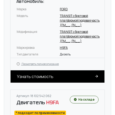
Автомобиль:
Марка
FORD
Модель
TRANSIT c бортовой
платформой/ходовая часть
(FM_ _, FN_ _)
Модификация
TRANSIT c бортовой
платформой/ходовая часть
(FM_ _, FN_ _)
Маркировка
H9FA
Тип двигателя
Дизель
Посмотреть полное описание
Узнать стоимость
Артикул: 18 102 542 062
На складе
Двигатель
H9FA
* подходит по применяемости