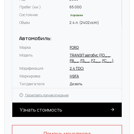
Пробег (км.)
65 000
Состояние
Хорошее
Объём
2.4 л. (2402 ccm)
Автомобиль:
Марка
FORD
Модель
TRANSIT автобус (FD_ _,
FB_ _, FS_ _, FZ_ _, FC_ _)
Модификация
2.4 TDCi
Маркировка
H9FA
Тип двигателя
Дизель
Посмотреть полное описание
Узнать стоимость
Помощь менеджера