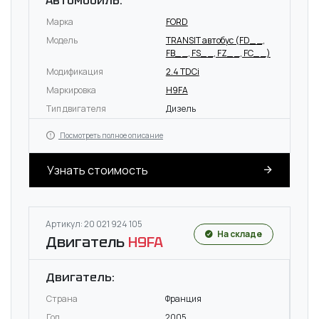
Автомобиль:
Марка
FORD
Модель
TRANSIT автобус (FD_ _,
FB_ _, FS_ _, FZ_ _, FC_ _)
Модификация
2.4 TDCi
Маркировка
H9FA
Тип двигателя
Дизель
Посмотреть полное описание
Узнать стоимость
Артикул: 20 021 924 105
На складе
Двигатель
H9FA
Двигатель:
Страна
Франция
Год
2005