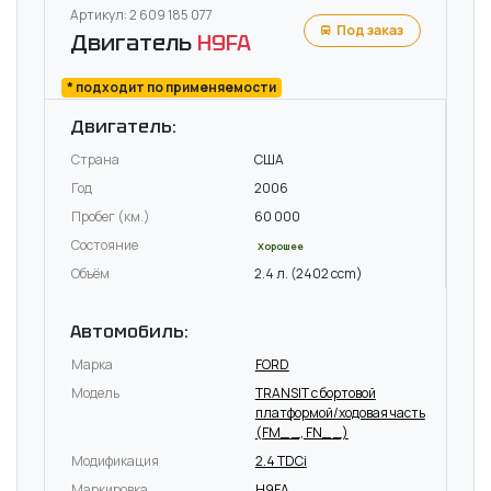
Артикул: 2 609 185 077
Под заказ
Двигатель
H9FA
* подходит по применяемости
Двигатель:
Страна
США
Год
2006
Пробег (км.)
60 000
Состояние
Хорошее
Объём
2.4 л. (2402 ccm)
Автомобиль:
Марка
FORD
Модель
TRANSIT c бортовой
платформой/ходовая часть
(FM_ _, FN_ _)
Модификация
2.4 TDCi
Маркировка
H9FA