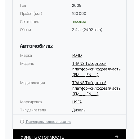
Год
2005
Пробег (км.)
100 000
Состояние
Хорошее
Объём
2.4 л. (2402 ccm)
Автомобиль:
Марка
FORD
Модель
TRANSIT c бортовой
платформой/ходовая часть
(FM_ _, FN_ _)
Модификация
TRANSIT c бортовой
платформой/ходовая часть
(FM_ _, FN_ _)
Маркировка
H9FA
Тип двигателя
Дизель
Посмотреть полное описание
Узнать стоимость