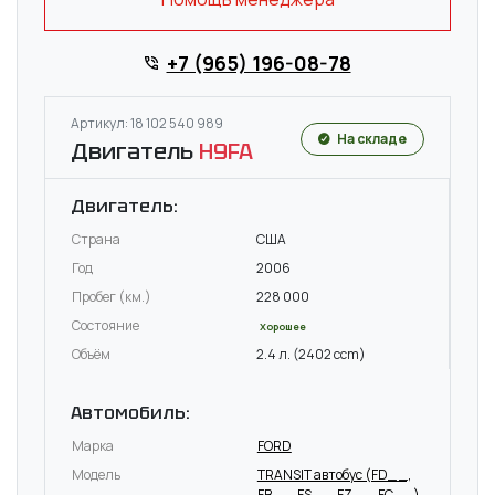
+7 (965) 196-08-78
Артикул: 18 102 540 989
На складе
Двигатель
H9FA
Двигатель:
Страна
США
Год
2006
Пробег (км.)
228 000
Состояние
Хорошее
Объём
2.4 л. (2402 ccm)
Автомобиль:
Марка
FORD
Модель
TRANSIT автобус (FD_ _,
FB_ _, FS_ _, FZ_ _, FC_ _)