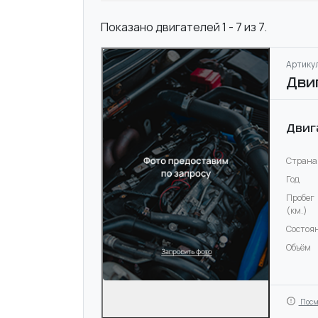
Показано двигателей 1 - 7 из 7.
Артикул
Дви
Двиг
Страна
Год
Пробег
(км.)
Состоя
Объём
Посм