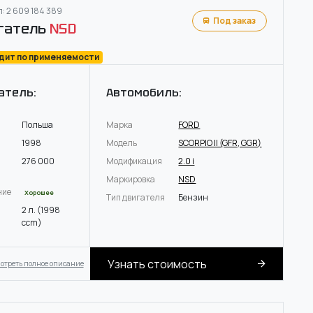
: 2 609 184 389
Под заказ
гатель
NSD
одит по применяемости
атель:
Автомобиль:
Польша
Марка
FORD
1998
Модель
SCORPIO II (GFR, GGR)
276 000
Модификация
2.0 i
Маркировка
NSD
ние
Хорошее
Тип двигателя
Бензин
2 л. (1998
ccm)
Узнать стоимость
отреть полное описание