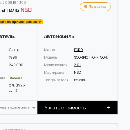
: 2 609 184 390
Под заказ
гатель
NSD
одит по применяемости
атель:
Автомобиль:
Литва
Марка
FORD
1996
Модель
SCORPIO II (GFR, GGR)
240 000
Модификация
2.0 i
Маркировка
NSD
ние
Хорошее
Тип двигателя
Бензин
2 л. (1998
ccm)
Узнать стоимость
отреть полное описание