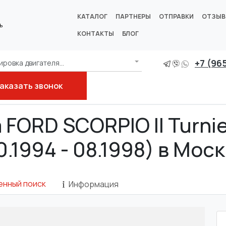
КАТАЛОГ
ПАРТНЕРЫ
ОТПРАВКИ
ОТЗЫ
ь
КОНТАКТЫ
БЛОГ
+7 (96
ровка двигателя...
аказать звонок
NR, GGR)
2.0 i
 FORD SCORPIO II Turnier
0.1994 - 08.1998) в Мос
енный поиск
Информация