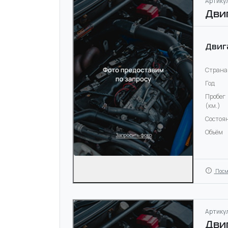
Артикул
Дви
Двиг
Страна
Год
Пробег
(км.)
Состоя
Объём
Посм
Артикул
Дви