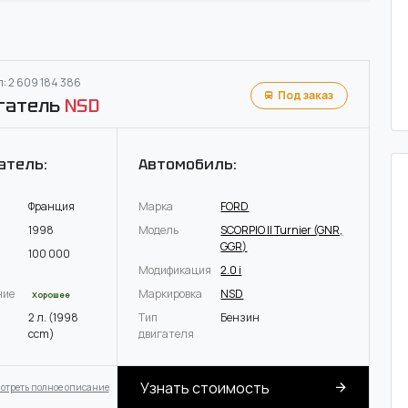
: 2 609 184 386
Под заказ
гатель
NSD
атель:
Автомобиль:
Франция
Марка
FORD
1998
Модель
SCORPIO II Turnier (GNR,
GGR)
100 000
Модификация
2.0 i
ние
Маркировка
NSD
Хорошее
2 л. (1998
Тип
Бензин
ccm)
двигателя
Узнать стоимость
отреть полное описание