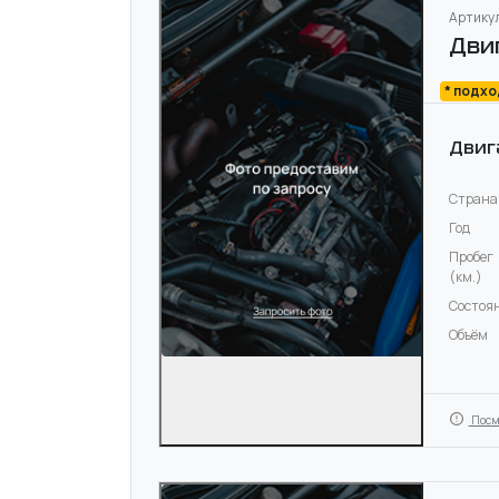
Артикул
Дви
* подх
Двиг
Страна
Год
Пробег
(км.)
Состоя
Объём
Посм