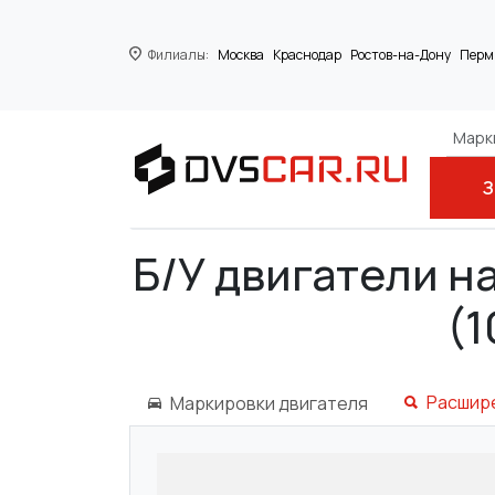
Филиалы:
Москва
Краснодар
Ростов-на-Дону
Перм
Марки
З
Главная
FORD
SCORPIO II Turnier (G
Б/У двигатели на
(1
Расшир
Маркировки двигателя