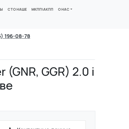
ВЫ
СТО НАШЕ
МКПП\АКПП
О НАС
5) 196-08-78
 (GNR, GGR) 2.0 i
кве