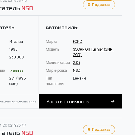
: 20 021 923 716
Под заказ
гатель
NSD
атель:
Автомобиль:
Италия
Марка
FORD
1995
Модель
SCORPIO II Turnier (GNR,
GGR)
230 000
Модификация
2.0 i
ние
Маркировка
NSD
Хорошее
2 л. (1998
Тип
Бензин
ccm)
двигателя
Узнать стоимость
отреть полное описание
: 20 021 923 717
Под заказ
гатель
NSD