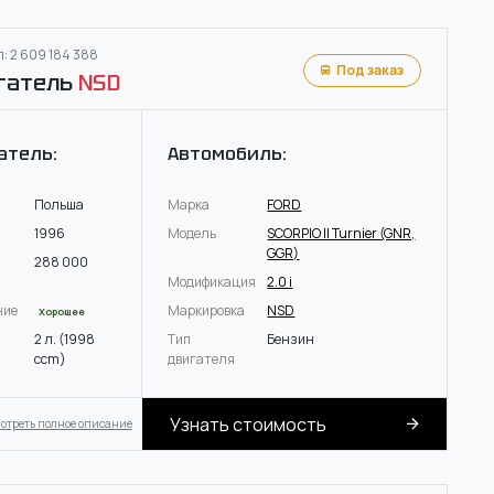
: 2 609 184 388
Под заказ
гатель
NSD
атель:
Автомобиль:
Польша
Марка
FORD
1996
Модель
SCORPIO II Turnier (GNR,
GGR)
288 000
Модификация
2.0 i
ние
Маркировка
NSD
Хорошее
2 л. (1998
Тип
Бензин
ccm)
двигателя
Узнать стоимость
отреть полное описание