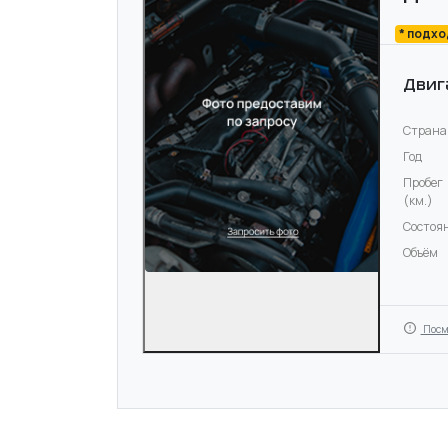
* подх
Двиг
Страна
Год
Пробег
(км.)
Состоя
Объём
Посм