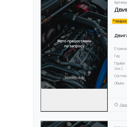
Артикул
Дви
* подх
Двиг
Страна
Год
Пробег
(км.)
Состоя
Объём
Посм