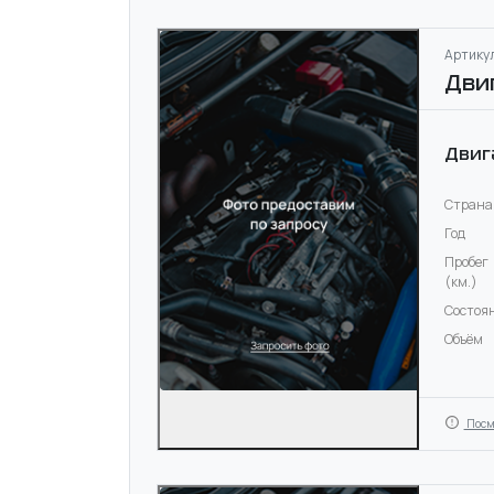
Артикул
Дви
Двиг
Страна
Год
Пробег
(км.)
Состоя
Объём
Посм