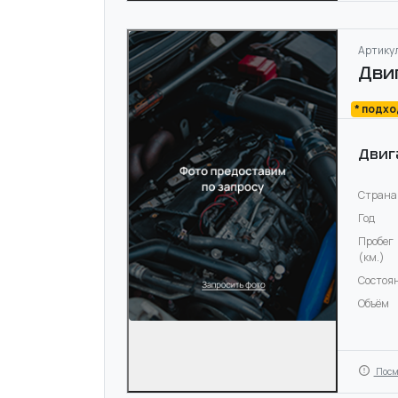
Артикул
Дви
* подх
Двиг
Страна
Год
Пробег
(км.)
Состоя
Объём
Посм