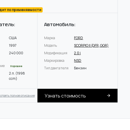
одит по применяемости
атель:
Автомобиль:
США
Марка
FORD
1997
Модель
SCORPIO II (GFR, GGR)
240 000
Модификация
2.0 i
Маркировка
NSD
ние
Хорошее
Тип двигателя
Бензин
2 л. (1998
ccm)
Узнать стоимость
отреть полное описание