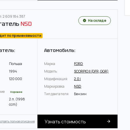
: 2 609 184 387
На складе
гатель
NSD
одит по применяемости
атель:
Автомобиль:
Польша
Марка
FORD
1994
Модель
SCORPIO II (GFR, GGR)
120 000
Модификация
2.0 i
Маркировка
NSD
ние
Хорошее
Тип двигателя
Бензин
2 л. (1998
ccm)
Узнать стоимость
отреть полное описание