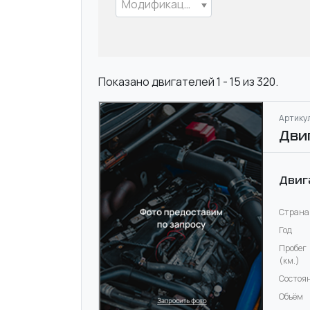
Модификация
Показано двигателей 1 - 15 из 320.
Артикул
Дви
Двиг
Страна
Год
Пробег
(км.)
Состоя
Объём