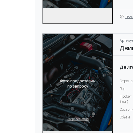
Посм
Артикул
Дви
Двиг
Страна
Год
Пробег
(км.)
Состоя
Объём