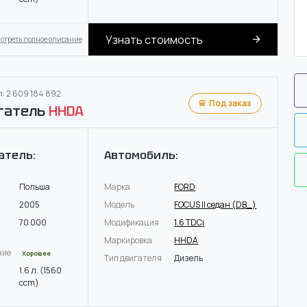
Узнать стоимость
отреть полное описание
: 2 609 184 892
Под заказ
гатель
HHDA
атель:
Автомобиль:
Польша
Марка
FORD
2005
Модель
FOCUS II седан (DB_)
70 000
Модификация
1.6 TDCi
Маркировка
HHDA
ние
Хорошее
Тип двигателя
Дизель
1.6 л. (1560
ccm)