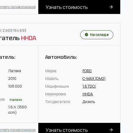
Узнать стоимость
отреть полное описание
: 2 609 184 893
На складе
гатель
HHDA
атель:
Автомобиль:
Латвия
Марка
FORD
2010
Модель
C-MAX (DM2)
108 000
Модификация
1.6 TDCi
Маркировка
HHDA
ние
Хорошее
Тип двигателя
Дизель
1.6 л. (1560
ccm)
Узнать стоимость
отреть полное описание