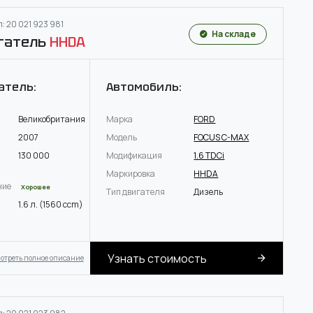
: 20 021 923 981
На складе
гатель
HHDA
атель:
Автомобиль:
Великобритания
Марка
FORD
2007
Модель
FOCUS C-MAX
130 000
Модификация
1.6 TDCi
Маркировка
HHDA
ние
Хорошее
Тип двигателя
Дизель
1.6 л. (1560 ccm)
Узнать стоимость
отреть полное описание