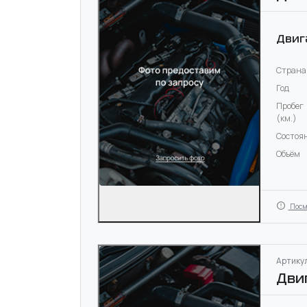
Двиг
Страна
Год
Пробег
(км.)
Состоя
Объём
Посм
Артикул
Дви