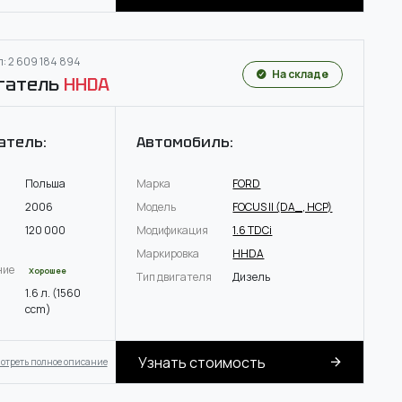
: 2 609 184 894
На складе
гатель
HHDA
атель:
Автомобиль:
Польша
Марка
FORD
2006
Модель
FOCUS II (DA_, HCP)
120 000
Модификация
1.6 TDCi
Маркировка
HHDA
ние
Хорошее
Тип двигателя
Дизель
1.6 л. (1560
ccm)
Узнать стоимость
отреть полное описание