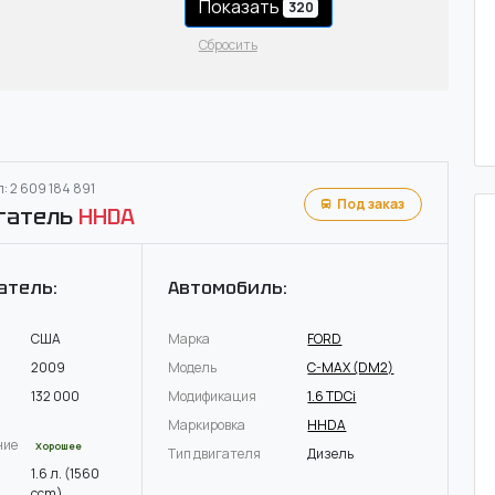
Показать
320
Сбросить
: 2 609 184 891
Под заказ
гатель
HHDA
атель:
Автомобиль:
США
Марка
FORD
2009
Модель
C-MAX (DM2)
132 000
Модификация
1.6 TDCi
Маркировка
HHDA
ние
Хорошее
Тип двигателя
Дизель
1.6 л. (1560
ccm)