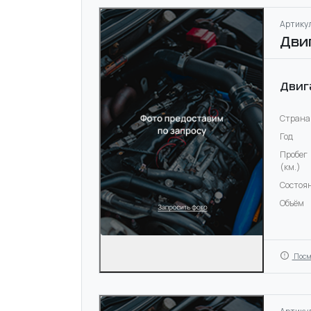
Артикул
Дви
Двиг
Страна
Год
Пробег
(км.)
Состоя
Объём
Посм