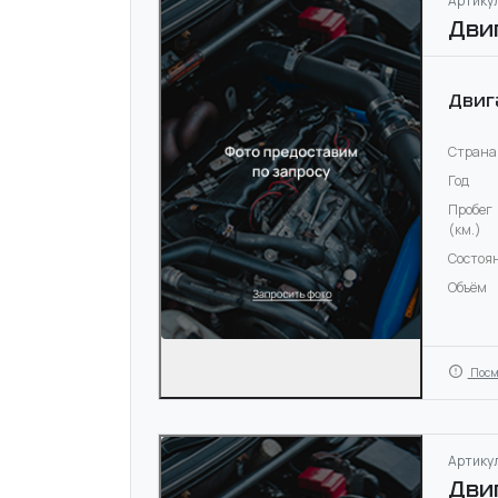
Артикул
Дви
Двиг
Страна
Год
Пробег
(км.)
Состоя
Объём
Посм
Артикул
Дви