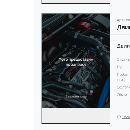
Артикул
Дви
Двиг
Страна
Год
Пробег
(км.)
Состоя
Объём
Посм