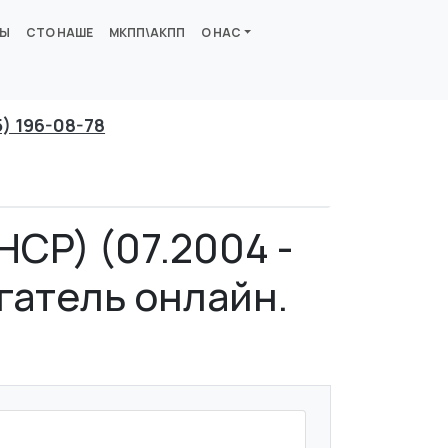
ВЫ
СТО НАШЕ
МКПП\АКПП
О НАС
5) 196-08-78
HCP) (07.2004 -
игатель онлайн.