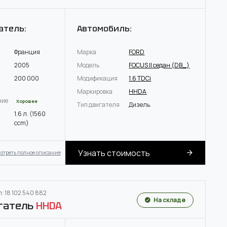
атель:
Автомобиль:
Франция
Марка
FORD
2005
Модель
FOCUS II седан (DB_)
200 000
Модификация
1.6 TDCi
Маркировка
HHDA
ние
Хорошее
Тип двигателя
Дизель
1.6 л. (1560
ccm)
Узнать стоимость
отреть полное описание
: 18 102 540 882
На складе
гатель
HHDA