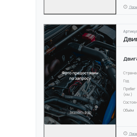
Посм
Артикул
Дви
Двиг
Страна
Год
Пробег
(км.)
Состоя
Объём
Посм