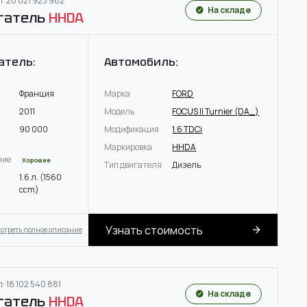
: 20 021 923 982
На складе
гатель
HHDA
атель:
Автомобиль:
Франция
Марка
FORD
2011
Модель
FOCUS II Turnier (DA_)
90 000
Модификация
1.6 TDCi
Маркировка
HHDA
ние
Хорошее
Тип двигателя
Дизель
1.6 л. (1560
ccm)
Узнать стоимость
отреть полное описание
: 18 102 540 881
На складе
гатель
HHDA