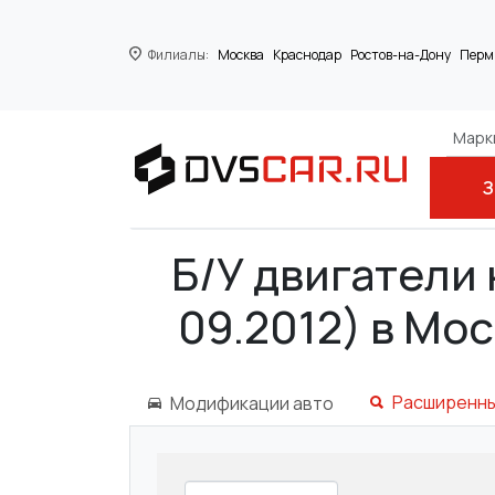
Филиалы:
Москва
Краснодар
Ростов-на-Дону
Перм
Марки
З
Главная
FORD
FOCUS II (DA_, HCP)
Б/У двигатели 
09.2012) в Мос
Расширенны
Модификации авто