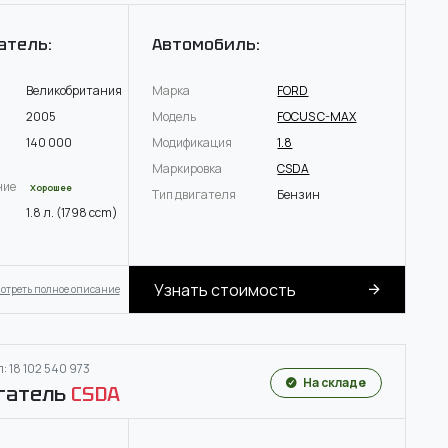
атель:
Автомобиль:
Великобритания
Марка
FORD
2005
Модель
FOCUS C-MAX
140 000
Модификация
1.8
Маркировка
CSDA
ние
Хорошее
Тип двигателя
Бензин
1.8 л. (1798 ccm)
Узнать стоимость
отреть полное описание
: 18 102 540 973
На складе
гатель
CSDA