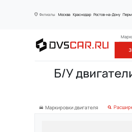
Филиалы:
Москва
Краснодар
Ростов-на-Дону
Перм
Марки
З
Главная
FORD
FOCUS C-MAX
1.8
Б/У двигатели
Расшир
Маркировки двигателя