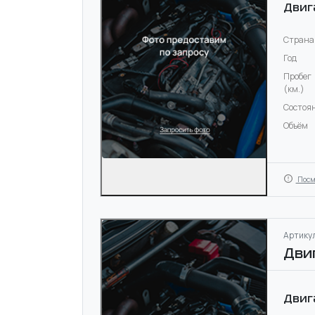
Двиг
Страна
Год
Пробег
(км.)
Состоя
Объём
Посм
Артикул
Дви
Двиг