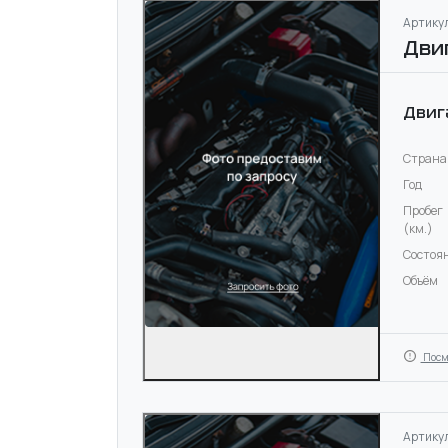
Артикул
Дви
Двиг
Страна
Год
Пробег
(км.)
Состоя
Объём
Посм
Артикул