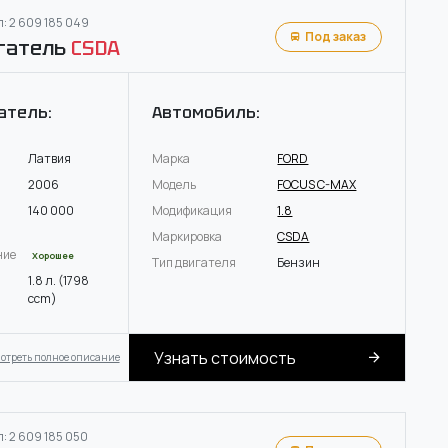
: 2 609 185 049
Под заказ
гатель
CSDA
атель:
Автомобиль:
Латвия
Марка
FORD
2006
Модель
FOCUS C-MAX
140 000
Модификация
1.8
Маркировка
CSDA
ние
Хорошее
Тип двигателя
Бензин
1.8 л. (1798
ccm)
Узнать стоимость
отреть полное описание
: 2 609 185 050