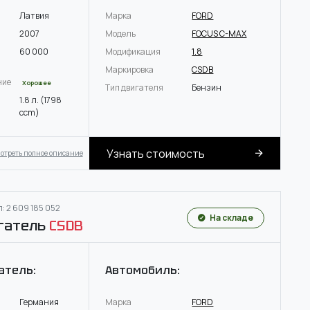
Латвия
Марка
FORD
2007
Модель
FOCUS C-MAX
60 000
Модификация
1.8
Маркировка
CSDB
ние
Хорошее
Тип двигателя
Бензин
1.8 л. (1798
ccm)
Узнать стоимость
отреть полное описание
: 2 609 185 052
На складе
гатель
CSDB
атель:
Автомобиль:
Германия
Марка
FORD