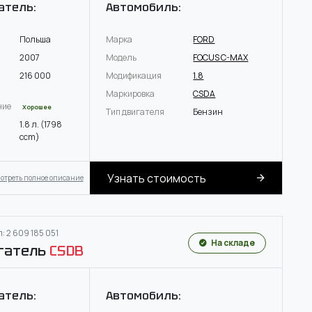
атель:
Автомобиль:
Польша
Марка
FORD
2007
Модель
FOCUS C-MAX
216 000
Модификация
1.8
Маркировка
CSDA
ние
Хорошее
Тип двигателя
Бензин
1.8 л. (1798
ccm)
Узнать стоимость
отреть полное описание
: 2 609 185 051
На складе
гатель
CSDB
атель:
Автомобиль: