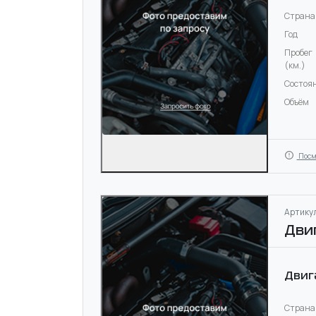
Страна
Год
Пробег
(км.)
Состоя
Объём
Посм
Артикул
Дви
Двиг
Страна