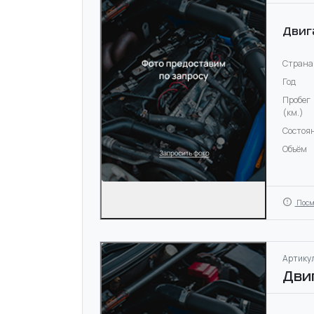
Двиг
Страна
Год
Пробег
(км.)
Состоя
Объём
Посм
Артикул
Дви