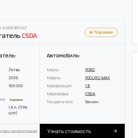
: 2 609 185 047
Под заказ
гатель
CSDA
атель:
Автомобиль:
Литва
Марка
FORD
2006
Модель
FOCUS C-MAX
168 000
Модификация
1.8
Маркировка
CSDA
ние
Хорошее
Тип двигателя
Бензин
1.8 л. (1798
ccm)
Узнать стоимость
отреть полное описание