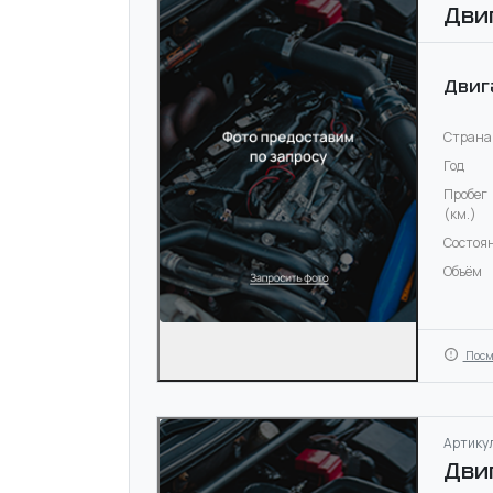
Дви
Двиг
Страна
Год
Пробег
(км.)
Состоя
Объём
Посм
Артикул
Дви