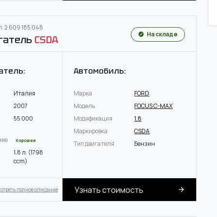
: 2 609 185 048
На складе
гатель
CSDA
атель:
Автомобиль:
Италия
Марка
FORD
2007
Модель
FOCUS C-MAX
55 000
Модификация
1.8
Маркировка
CSDA
ние
Хорошее
Тип двигателя
Бензин
1.8 л. (1798
ccm)
Узнать стоимость
отреть полное описание