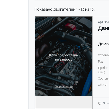
Показано двигателей 1 - 13 из 13.
Артикул
Дви
Двиг
Страна
Год
Пробег
(км.)
Состоя
Объём
Посм