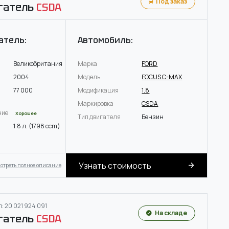
Под заказ
гатель
CSDA
атель:
Автомобиль:
Великобритания
Марка
FORD
2004
Модель
FOCUS C-MAX
77 000
Модификация
1.8
Маркировка
CSDA
ние
Хорошее
Тип двигателя
Бензин
1.8 л. (1798 ccm)
Узнать стоимость
отреть полное описание
: 20 021 924 091
На складе
гатель
CSDA