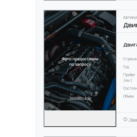
Артикул
Дви
Двиг
Страна
Год
Пробег
(км.)
Состоя
Объём
Посм