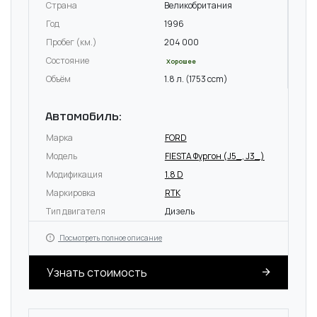
Страна
Великобритания
Год
1996
Пробег (км.)
204 000
Состояние
Хорошее
Объём
1.8 л. (1753 ccm)
Автомобиль:
Марка
FORD
Модель
FIESTA Фургон (J5_, J3_)
Модификация
1.8 D
Маркировка
RTK
Тип двигателя
Дизель
Посмотреть полное описание
Узнать стоимость