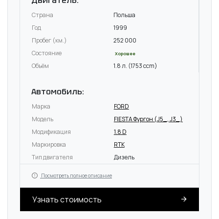
Двигатель:
Страна
Польша
Год
1999
Пробег (км.)
252 000
Состояние
Хорошее
Объём
1.8 л. (1753 ccm)
Автомобиль:
Марка
FORD
Модель
FIESTA Фургон (J5_, J3_)
Модификация
1.8 D
Маркировка
RTK
Тип двигателя
Дизель
Посмотреть полное описание
Узнать стоимость