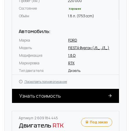
Пробег (км.)
220 000
Состояние
Хорошее
Объём
1.8 л. (1753 ccm)
Автомобиль:
Марка
FORD
Модель
FIESTA Фургон (J5_, J3_)
Модификация
1.8 D
Маркировка
RTK
Тип двигателя
Дизель
Посмотреть полное описание
Узнать стоимость
Артикул: 2 609 184 445
Под заказ
Двигатель
RTK