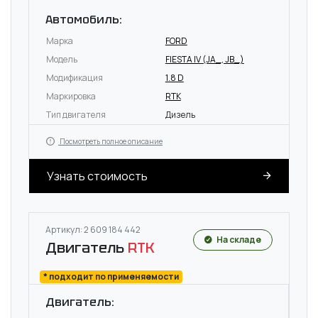
Автомобиль:
Марка
FORD
Модель
FIESTA IV (JA_, JB_)
Модификация
1.8 D
Маркировка
RTK
Тип двигателя
Дизель
Посмотреть полное описание
Узнать стоимость
Артикул: 2 609 184 442
На складе
Двигатель
RTK
* подходит по применяемости
Двигатель: