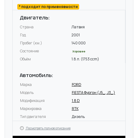
* подходит по применяемости
Двигатель:
Страна
Латвия
Год
2001
Пробег (км.)
140 000
Состояние
Хорошее
Объём
1.8 л. (1753 ccm)
Автомобиль:
Марка
FORD
Модель
FIESTA Фургон (J5_, J3_)
Модификация
1.8 D
Маркировка
RTK
Тип двигателя
Дизель
Посмотреть полное описание