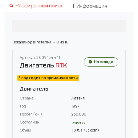
Расширенный поиск
Информация
Показано двигателей 1 - 10 из 10.
Артикул: 2 609 184 441
На складе
Двигатель
RTK
* подходит по применяемости
Двигатель:
Страна
Латвия
Год
1997
Пробег (км.)
230 000
Состояние
Хорошее
Объём
1.8 л. (1753 ccm)