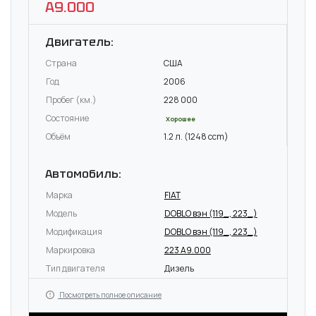
A9.000
Двигатель:
Страна
США
Год
2006
Пробег (км.)
228 000
Состояние
Хорошее
Объём
1.2 л. (1248 ccm)
Автомобиль:
Марка
FIAT
Модель
DOBLO вэн (119_, 223_)
Модификация
DOBLO вэн (119_, 223_)
Маркировка
223 A9.000
Тип двигателя
Дизель
Посмотреть полное описание