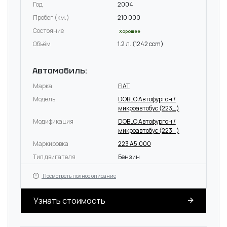
Год
2004
Пробег (км.)
210 000
Состояние
Хорошее
Объём
1.2 л. (1242 ccm)
Автомобиль:
Марка
FIAT
Модель
DOBLO Автофургон /
микроавтобус (223_)
Модификация
DOBLO Автофургон /
микроавтобус (223_)
Маркировка
223 A5.000
Тип двигателя
Бензин
Посмотреть полное описание
Узнать стоимость