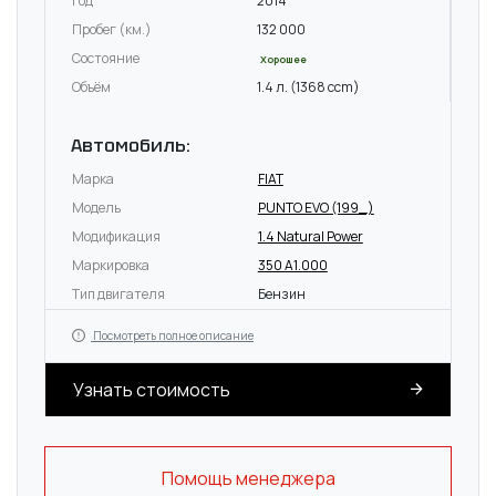
Год
2014
Пробег (км.)
132 000
Состояние
Хорошее
Объём
1.4 л. (1368 ccm)
Автомобиль:
Марка
FIAT
Модель
PUNTO EVO (199_)
Модификация
1.4 Natural Power
Маркировка
350 A1.000
Тип двигателя
Бензин
Посмотреть полное описание
Узнать стоимость
Помощь менеджера