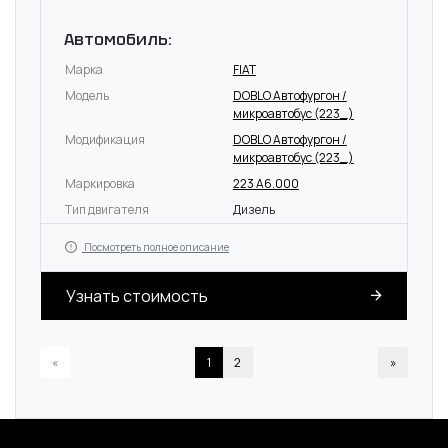
Автомобиль:
Марка
FIAT
Модель
DOBLO Автофургон /
микроавтобус (223_)
Модификация
DOBLO Автофургон /
микроавтобус (223_)
Маркировка
223 A6.000
Тип двигателя
Дизель
Посмотреть полное описание
Узнать стоимость
«
1
2
»