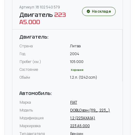
Артикул: 18 102 540 579
На складе
Двигатель
223
A5.000
Двигатель:
Страна
Литва
Год
2004
Пробег (км.)
105 000
Состояние
Хорошее
Объём
1.2 л. (1242 ccm)
Автомобиль:
Марка
FIAT
Модель
DOBLO вэн (119_, 223_)
Модификация
1.2 (223AXA1A)
Маркировка
223 A5.000
Тип двигателя
Бензин