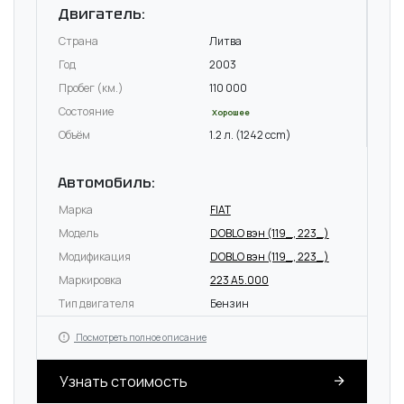
Двигатель:
Страна
Литва
Год
2003
Пробег (км.)
110 000
Состояние
Хорошее
Объём
1.2 л. (1242 ccm)
Автомобиль:
Марка
FIAT
Модель
DOBLO вэн (119_, 223_)
Модификация
DOBLO вэн (119_, 223_)
Маркировка
223 A5.000
Тип двигателя
Бензин
Посмотреть полное описание
Узнать стоимость