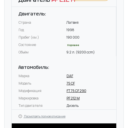
Двигатель:
Страна
Латвия
Год
1998
Пробег (км.)
190 000
Состояние
Хорошее
Объём
9.2 л. (9200 ccm)
Автомобиль:
Марка
DAF
Модель
75 CF
Модификация
FT 75 CF 290
Маркировка
PF 212 M
Тип двигателя
Дизель
Посмотреть полное описание