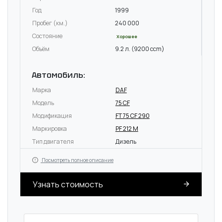
Год
1999
Пробег (км.)
240 000
Состояние
Хорошее
Объём
9.2 л. (9200 ccm)
Автомобиль:
Марка
DAF
Модель
75 CF
Модификация
FT 75 CF 290
Маркировка
PF 212 M
Тип двигателя
Дизель
Посмотреть полное описание
Узнать стоимость