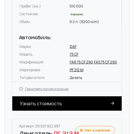
Пробег (км.)
100 000
Состояние
Хорошее
Объём
9.2 л. (9200 ccm)
Автомобиль:
Марка
DAF
Модель
75 CF
Модификация
FAR 75 CF 290,FAS 75 CF 290
Маркировка
PF 212 M
Тип двигателя
Дизель
Посмотреть полное описание
Узнать стоимость
Артикул: 20 021 922 987
Нет в наличии
Двигатель
PF 212 M