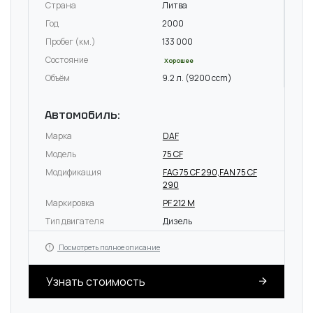
Страна
Литва
Год
2000
Пробег (км.)
133 000
Состояние
Хорошее
Объём
9.2 л. (9200 ccm)
Автомобиль:
Марка
DAF
Модель
75 CF
Модификация
FAG 75 CF 290,FAN 75 CF
290
Маркировка
PF 212 M
Тип двигателя
Дизель
Посмотреть полное описание
Узнать стоимость