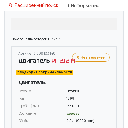
Расширенный поиск
Информация
Показано двигателей 1 - 7 из 7.
Артикул: 2 609 183 148
Нет в наличии
Двигатель
PF 212 M
* подходит по применяемости
Двигатель:
Страна
Италия
Год
1999
Пробег (км.)
133 000
Состояние
Хорошее
Объём
9.2 л. (9200 ccm)