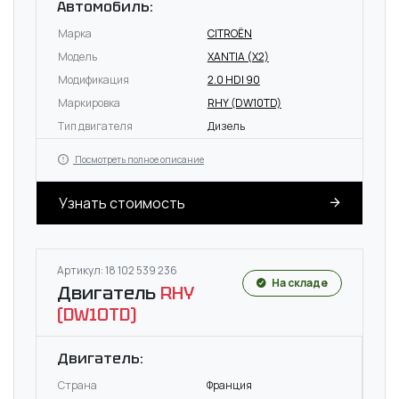
Автомобиль:
Марка
CITROËN
Модель
XANTIA (X2)
Модификация
2.0 HDI 90
Маркировка
RHY (DW10TD)
Тип двигателя
Дизель
Посмотреть полное описание
Узнать стоимость
Артикул: 18 102 539 236
На складе
Двигатель
RHY
(DW10TD)
Двигатель:
Страна
Франция