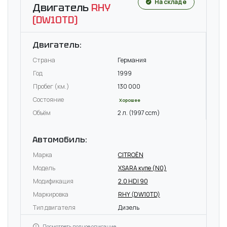
На складе
Двигатель
RHY
(DW10TD)
Двигатель:
Страна
Германия
Год
1999
Пробег (км.)
130 000
Состояние
Хорошее
Объём
2 л. (1997 ccm)
Автомобиль:
Марка
CITROËN
Модель
XSARA купе (N0)
Модификация
2.0 HDI 90
Маркировка
RHY (DW10TD)
Тип двигателя
Дизель
Посмотреть полное описание