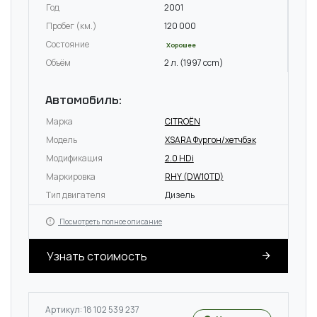
Год
2001
Пробег (км.)
120 000
Состояние
Хорошее
Объём
2 л. (1997 ccm)
Автомобиль:
Марка
CITROËN
Модель
XSARA Фургон/хетчбэк
Модификация
2.0 HDi
Маркировка
RHY (DW10TD)
Тип двигателя
Дизель
Посмотреть полное описание
Узнать стоимость
Артикул: 18 102 539 237