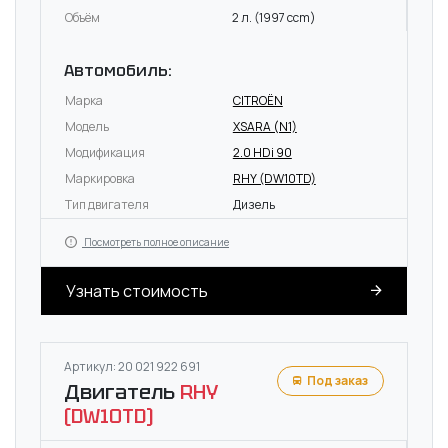
Объём
2 л. (1997 ccm)
Автомобиль:
Марка
CITROËN
Модель
XSARA (N1)
Модификация
2.0 HDi 90
Маркировка
RHY (DW10TD)
Тип двигателя
Дизель
Посмотреть полное описание
Узнать стоимость
Артикул: 20 021 922 691
Под заказ
Двигатель
RHY
(DW10TD)