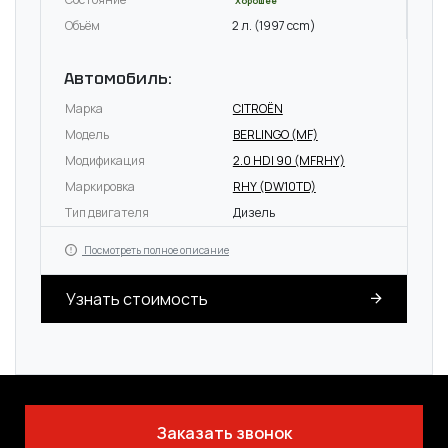
Хорошее
Объём
2 л. (1997 ccm)
Автомобиль:
Марка
CITROËN
Модель
BERLINGO (MF)
Модификация
2.0 HDI 90 (MFRHY)
Маркировка
RHY (DW10TD)
Тип двигателя
Дизель
Посмотреть полное описание
Узнать стоимость
Заказать звонок