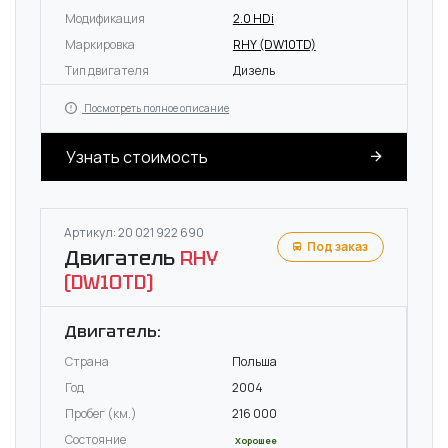
Модификация
2.0 HDi
Маркировка
RHY (DW10TD)
Тип двигателя
Дизель
Посмотреть полное описание
Узнать стоимость
Артикул: 20 021 922 690
Под заказ
Двигатель
RHY
(DW10TD)
Двигатель:
Страна
Польша
Год
2004
Пробег (км.)
216 000
Состояние
Хорошее