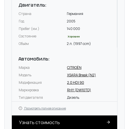
Двигатель:
Страна
Германия
Год
2005
Пробег (км.)
140 000
Состояние
Хорошее
Объём
2 л. (1997 ccm)
Автомобиль:
Марка
CITROËN
Модель
XSARA Break (N2)
Модификация
2.0 HDI 90
Маркировка
RHY (DW10TD)
Тип двигателя
Дизель
Посмотреть полное описание
Узнать стоимость