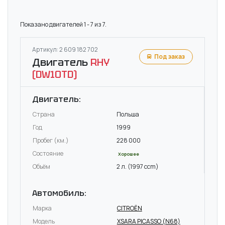
Показано двигателей 1 - 7 из 7.
Артикул: 2 609 182 702
Под заказ
Двигатель
RHY
(DW10TD)
Двигатель:
Страна
Польша
Год
1999
Пробег (км.)
228 000
Состояние
Хорошее
Объём
2 л. (1997 ccm)
Автомобиль:
Марка
CITROËN
Модель
XSARA PICASSO (N68)