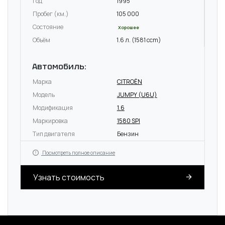
Год
1995
Пробег (км.)
105 000
Состояние
Хорошее
Объём
1.6 л. (1581 ccm)
Автомобиль:
Марка
CITROËN
Модель
JUMPY (U6U)
Модификация
1.6
Маркировка
1580 SPI
Тип двигателя
Бензин
Посмотреть полное описание
Узнать стоимость