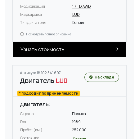
Модификация
1.7 TD AWD
Маркировка
LUD
Тип двигателя
Бензин
Посмотреть полное описание
Узнать стоимость
Артикул: 18 102 541 697
На складе
Двигатель
LUD
* подходит по применяемости
Двигатель:
Страна
Польша
Год
1989
Пробег (км.)
252 000
Состояние
Хорошее