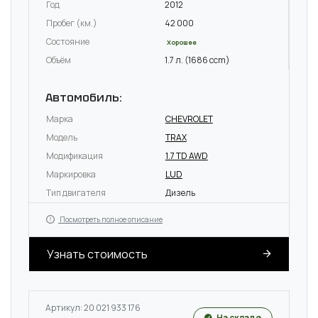
Год
2012
Пробег (км.)
42 000
Состояние
Хорошее
Объём
1.7 л. (1686 ccm)
Автомобиль:
Марка
CHEVROLET
Модель
TRAX
Модификация
1.7 TD AWD
Маркировка
LUD
Тип двигателя
Дизель
Посмотреть полное описание
Узнать стоимость
Артикул: 20 021 933 176
На складе