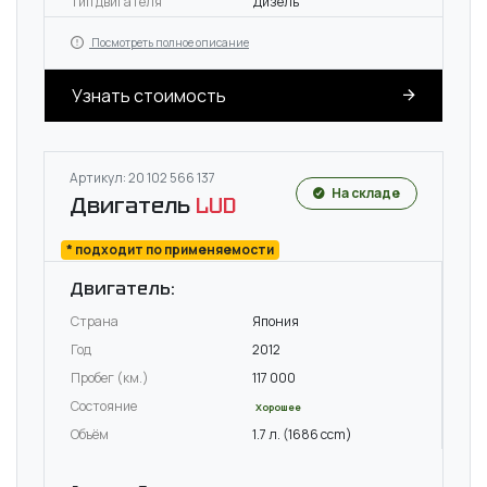
Тип двигателя
Дизель
Посмотреть полное описание
Узнать стоимость
Артикул: 20 102 566 137
На складе
Двигатель
LUD
* подходит по применяемости
Двигатель:
Страна
Япония
Год
2012
Пробег (км.)
117 000
Состояние
Хорошее
Объём
1.7 л. (1686 ccm)