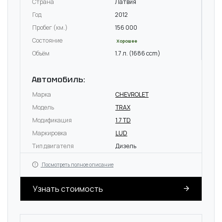
Страна
Латвия
Год
2012
Пробег (км.)
156 000
Состояние
Хорошее
Объём
1.7 л. (1686 ccm)
Автомобиль:
Марка
CHEVROLET
Модель
TRAX
Модификация
1.7 TD
Маркировка
LUD
Тип двигателя
Дизель
Посмотреть полное описание
Узнать стоимость