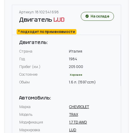
Артикул: 18 102 541 698
На складе
Двигатель
LUD
* подходит по применяемости
Двигатель:
Страна
Италия
Год
1984
Пробег (км.)
205 000
Состояние
Хорошее
Объём
1.6 л. (1597 ccm)
Автомобиль:
Марка
CHEVROLET
Модель
TRAX
Модификация
1.7 TD AWD
Маркировка
LUD