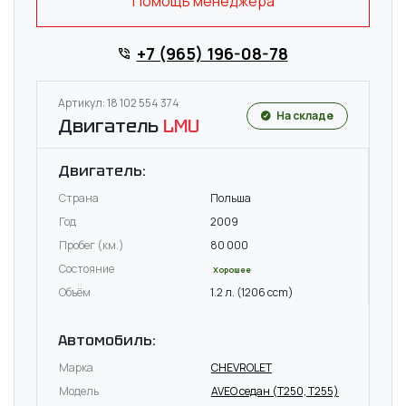
Помощь менеджера
+7 (965) 196-08-78
Артикул: 18 102 554 374
На складе
Двигатель
LMU
Двигатель:
Страна
Польша
Год
2009
Пробег (км.)
80 000
Состояние
Хорошее
Объём
1.2 л. (1206 ccm)
Автомобиль:
Марка
CHEVROLET
Модель
AVEO седан (T250, T255)