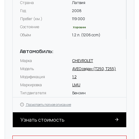
Страна
Латвия
Год
2008
Пробег (км.)
119 000
Состояние
Хорошее
Объём
1.2 л. (1206 ccm)
Автомобиль:
Марка
CHEVROLET
Модель
AVEO седан (T250, T255)
Модификация
1.2
Маркировка
LMU
Тип двигателя
Бензин
Посмотреть полное описание
Узнать стоимость